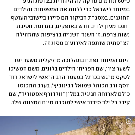
כ-60 תורמים מהקהילה היהודית בצרפת הגיעו 
במיוחד לישראל כדי ללוות את המשפחות והילדים 
החוגגים. במסגרת הביקור הם סיירו ביישובי העוטף 
וחנכו מעון ילדים חדש באופקים, בתרומת חטיבת 
נשות צרפת. זו השנה השנייה ברציפות שהקהילה 
הצרפתית שותפה לאירועים מסוג זה.
היום המיוחד נפתח בתהלוכה מוזיקלית משער יפו 
לשער ציון, שם הפריחו הילדים בלונים. משם המשיכו 
לטקס מרגש בכותל, במעמד הרב הראשי לישראל דוד 
יוסף ורב הכותל שמואל רבינוביץ'. בערב התכנסו 
כולם לארוחה חגיגית במלון "וולדורף אסטוריה", שם 
קיבל כל ילד סידור אישי למזכרת מיום המצווה שלו.