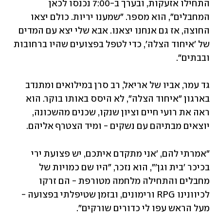
התחילו אזעקות, ובערך ב-7:00 נכנסו לכאן 
המחבלים", הוא מספר. "שמענו יריות. כולם יצאו 
החוצה, אז גם אנחנו יצאנו. אבא שלי יצא עם המדים 
של 'איחוד הצלה', כדי לטפל בפצועים שהיו ברחובות 
ובבתים".
גד עמר, אביו של אריאל, רב סרן במילואים ומתנדב 
בארגון "איחוד הצלה", לא היסס באותו בוקר. הוא 
ראה את רועי חיים וציון שנקו, שכנים מהשכונה, 
יוצאים מבתיהם עם נשקים - ומיד הצטרף אליהם. 
"אמרתי להם, 'אני מתקדם איתכם, יש פצועת ירי 
בכיכר 'בית וגן'", הוא נזכר, "היו שם כמויות של 
מחבלים והתחילה מלחמה מטורפת - הם זרקו 
לכיוונינו RPG ורימונים, ובזמן שטיפלתי בפצועה - 
מעל הראש עפו לי כדורים שורקים". 