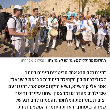
תהלוכה מוזיקלית משער יפו לשער ציון   
(
צילום: אבי חיון
)
"היום הזה הוא אחד הביטויים היפים ביותר 
לסולידריות בין הקהילה היהודית בצרפת לישראל", 
אמר אלי קורשייא, נשיא ה"קונסיסטואר". "חגגנו עם 
120 ילדים מהדרום ומהצפון, שחוו עקירה וחוסר 
יציבות בתקופת המלחמה, והענקנו להם רגע של 
שמחה וביטחון. זו אחת היוזמות המשמעותיות 