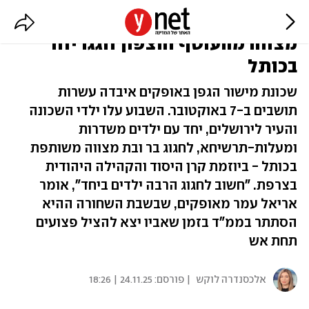
"הם העתיד שלנו": 120 בני ובנות
מצווה מהעוטף והצפון חגגו יחד
בכותל
שכונת מישור הגפן באופקים איבדה עשרות
תושבים ב-7 באוקטובר. השבוע עלו ילדי השכונה
והעיר לירושלים, יחד עם ילדים משדרות
ומעלות-תרשיחא, לחגוג בר ובת מצווה משותפת
בכותל - ביוזמת קרן היסוד והקהילה היהודית
בצרפת. "חשוב לחגוג הרבה ילדים ביחד", אומר
אריאל עמר מאופקים, שבשבת השחורה ההיא
הסתתר בממ"ד בזמן שאביו יצא להציל פצועים
תחת אש
אלכסנדרה לוקש
| פורסם:
24.11.25 | 18:26