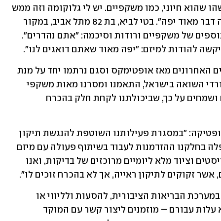
שואה, והופתעתי לטובה, שמציעים לי משהו שהוא חיוני, כמו משקפיים. יש לי גלוקומה וזה ממש 
מרגש אותי. אני מאוד מרוצה מהטיפול, זה דבר מאוד יפה". בטי לביא, בת 82 מתל אביב, במקור 
מרומניה, שמחה לשמוע על השירותים הנוספים של משקפיים ורודות וסיכמה: "אתם נהדרים". 
אלדד רוטמן,  מייסד אופטימקס: "בחודשים האחרונים מאז אופטימקס וסגם נרתמו יחד על מנת 
להביא את יכולותיהן למען אוכלוסיית שורדי השואה בישראל, התאמנו ומסרנו מאות משקפי 
ראייה אופטיות ללא עלות. אנחנו נרגשים ושמחים על כך, שביכולתנו לקחת חלק בהכרח 
דגן אבישי, סמנכ"ל בכיר שמיר תעשיית אופטיקה: "במסגרת פעילותנו השוטפת להנגשת תיקון 
ראייה לשכבות מוחלשות באוכלוסייה, נפלה בחלקנו ההזדמנות לעבוד בשיתוף פעולה עם מיזם 
"משקפיים ורודות". הגענו עם אופטומטריסטים וציוד מלא ליומיים מרוכזים של בדיקות, ואנו 
שר זקוקים לתיקון ראייה, אך לא בהכרח זוכים לו". 
שורדים הזקוקים לעזרה בהקדמת תורים במערכת הבריאות הציבורית, להסעות ולליווי או 
ישמחו למשקפי ראייה חדשים – הכל ללא עלות עבורם – מוזמנים ליצור קשר עם המוקד 