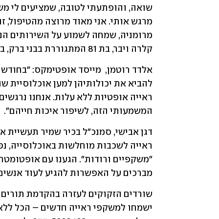
קלרה ויבר, בת 81 המתגוררת בבני ברק, ביקשה להודות למיזם: "יפה מאוד שאתם דואגים לנו". 
המשמעותי הזה, לשיפור איכות חייהם".
מברכים על האפשרות להגיע לעוד אנשים, א