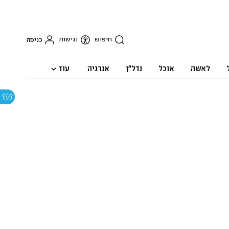
חיפוש
נגישות
כניסה
עוד
לאשה
אוכל
נדל"ן
אנרגיה