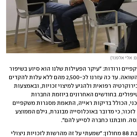
ם: אלי אלפנד
)
גאל קימרשלק, מייסדת ומנהלת מיזם משקפיים ורודות: "עיקר הפעילות שלנו הוא סיוע בשיפור 
איכות החיים מהפן הבריאותי של שורדי השואה. עד כה עזרנו לכ-2,500 מהם ללא עלות להקדים 
תורים לרפואה הציבורית, להתמודד עם בירוקרטיה רפואית ולהגיע למיצוי זכויות, ובאמצעות 
מתנדבי מג"ב הסענו וליווינו לבדיקות ולטיפולים. בחודשים האחרונים ביוזמת החברות 
אופטימקס וסגם, התחלנו בפרויקט מהפכני, הכולל בדיקות ראייה, התאמת מסגרות משקפיים 
ושליחתם הביתה לשורדי השואה. חייבים לזכור, כי מדובר באוכלוסייה מבוגרת, גילם הממוצע 
בין השורדים שהגיעו הייתה לורנס בן גל, בת 88 מחולון: "שמעתי על זה מהרשות לזכויות ניצולי 