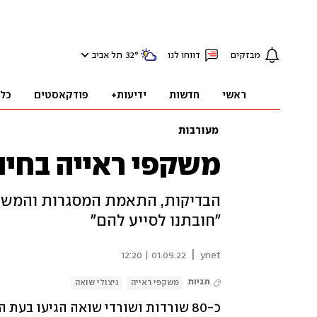
מבזקים
דווחו לנו
°
32
תל אביב
ראשי
חדשות
ידיעות+
פודקאסטים
כל
מעורבות
משקפי ראייה בחינ
הבדיקות, התאמת המסגרות והמשלו
"חובתנו לסייע להם"
|
01.09.22 | 12:20
ynet
תגיות
משקפי ראייה
ניצולי שואה