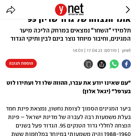
בית ספר במושב טל שחר מאמץ
אתר הנצחה של גדוד שריון 95
תלמידי "השחר" נמצאים במרחק הליכה מיער
המגינים, וחיבור מיוחד נוצר בינם לבין ותיקי הגדוד
ynet
| פורסם:
17.04.23 | 14:03
הוספת תגובה
"עם שאינו יודע את עברו, ההווה שלו דל ועתידו לוט 
בערפל" (יגאל אלון)
ביער המגינים הסמוך לצומת נחשון, נמצאת פינת חמד 
בעלת משמעות רבה לעברה של מדינת ישראל – פינת 
הנצחה לחללי גדוד הטנקים 95. הגדוד פעל בשנים 
1988-1960 והיה משמעותי במיוחד במלחמות ששת 