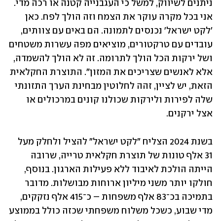
ניתנים לשיווק, למשל כי העגבנייה קטנה או רכה מדי. 
אני בכל מקרה עוקר את הצמח וזה הולך לפח. כאן 
'לקט ישראל' נכנסים לתמונה. הם באים עם צוותים, 
עובדים עם טרקטורים, מוציאים מפה עשרות משטחים 
ושל ירקות הכל הולך לתרומה. זה לא הולך להשמדה, 
אלא לאנשים שצריכים את המזון". התוצרת החקלאית 
הזאת, יש לציין, זהה לחלוטין מבחינת הערך התזונתי 
שלה לפירות ולירקות שכולנו קונים במרכולים או 
אצל ירקנים.
בשנת 2024 הצליח "לקט ישראל" להציל ולחלק מעל 
31 אלף טונות של תוצרת חקלאית טרייה, שרובה 
הייתה הולכת לאיבוד ללא פעילות הארגון. בנוסף, 
חולקו יותר משני מיליון ארוחות מבושלות. מדובר 
בתמיכה בכ־83 אלף משפחות – כ־415 אלף נזקקים, 
מדי שבוע, כשכל משלוח משפחתי שכזה כולל בממוצע 