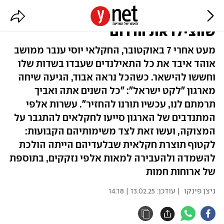
מחבקים את החקלאים: המתנדבים
שהצילו את הדרום
מעט אחרי 7 באוקטובר, החקלאי יוסי ענבר ממושב
אוהד איבד את כל התאילנדים שעבדו בשדות שלו
וחששו להישאר. כשהכל נראה אבוד, הגיעה שיחה
מארגון "לקט ישראל": "כל השנים אתה ואביך
תרמתם לנו, עכשיו תורנו להחזיר". עשרות אלפי
המתנדבים של הארגון סייעו לחקלאים להתגבר על
המצוקה, ועשו זאת לצד משימותיהם הקבועות:
לקטוף תוצרת חקלאית שבלעדיהם הייתה הולכת
להשמדה ולהעבירה למאות אלפי נזקקים, בתוספת
של ארוחות חמות
ניצן פינקו
| עודכן:
13.02.25 | 14:18