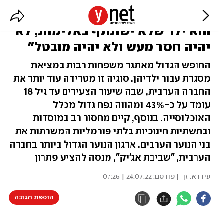
"כל ילד שמשתתף בארגון הנוער
הוא ילד שלא ישתתף באלימות, לא
יהיה חסר מעש ולא יהיה מובטל"
החופש הגדול מאתגר משפחות רבות במציאת
מסגרת עבור ילדיהן. סוגיה זו מטרידה עוד יותר את
החברה הערבית, שבה שיעור הצעירים עד גיל 18
עומד על כ-43% ומהווה נפח גדול מכלל
האוכלוסייה. בנוסף, קיים מחסור רב במוסדות
ובתשתיות חינוכיות בלתי פורמליות המשרתות את
בני הנוער הערבים. ארגון הנוער הגדול ביותר בחברה
הערבית, "שביבת אג'יק", מנסה להציע פתרון
עידו א. זן
| פורסם:
24.07.22 | 07:26
הוספת תגובה