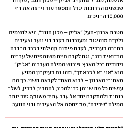
אלעמור, מנכ"ל שותף ב"אג'יק – מכון הנגב", מקווה 
שבשנים הקרובות יגדל המספר עוד ויחצה את רף 
10,000 החניכים.
מטרת ארגון-העל, "אג'יק – מכון הנגב", היא להצמיח 
ולקדם מנהיגות ומעורבות בקרב בני נוער וצעירים 
בחברה הערבית, לקדם פיתוח קהילתי בקרב החברה 
הבדואית בנגב, וגם לקדם חיים משותפים של ערבים 
ויהודים בכל הארץ. פירוש המילה הערבית "אג'יק" 
הוא "אני בא לקראתך", וזהו גם העיקרון המניע 
מאחורי הארגון – לבוא האחד לקראת השני. כך הם 
עושים כל מה שניתן כדי להכיר, להסביר, להבין, לשלב 
כוחות ולהתקדם יחד אל עבר עתיד משותף טוב יותר. 
המילה "שביבה", מתייחסת אל הצעירים ובני הנוער.