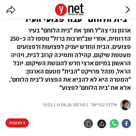
לראשונה באילת: נחנכה שלוחה של
"בית הלוחם" עבור פצועי העיר
ארגון נכי צה"ל חונך את "בית הלוחם" בעיר
הדרומית, אחרי שב"חרבות ברזל" נוספו לה כ-250
פצועים. הבית החדש יעניק לפצועות ולפצועים
מעטפת שיקום, קהילה ותמיכה קרוב לבית, ויהיה
הראשון במיזם ארצי חדש להנגשת השיקום. יובל
הראל, מנהל פרויקט "הבית" מטעם הארגון:
"המטרה היא לא להביא את הפצוע ל'בית הלוחם',
אלא את 'בית הלוחם' לפצוע"
אילנה קוריאל
| פורסם:
11.06.26 | 13:02
5 תגובות