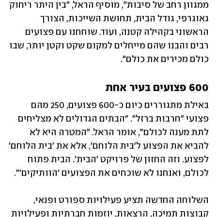
ממגוון רחב של סיבות", מוסיף הראל, "בין היתר ריחוק 
גאוגרפי, גודל הבית, תחושת השייכות, הצורך 
הראשוני בקהילה קטנה, ועוד. שוחחנו עם פצועים 
רבים והבנו שהם מייחלים למקום שקט וקטן יותר, שבו 
כולם מכירים את כולם".
600 פצועים בעיר אחת
באילת מתגוררים כיום כ-600 פצועים, 250 מהם 
פצועי "חרבות ברזל". "הבתים הגדולים לא מצליחים 
לתת מענה לכולם", אומר הראל. "המטרה היא לא 
להביא את הפצוע ל'בית הלוחם', אלא את 'בית הלוחם' 
לפצוע. וזה החזון של פרויקט 'הבית'. הבית פתוח 
לכולם, ואנחנו לא שוכחים את הפצועים 'הוותיקים'".
השלוחה החדשה תציע פעילויות ספורט ופנאי, 
קבוצות תמיכה, הרצאות, יוזמות חברתיות ופעילויות 