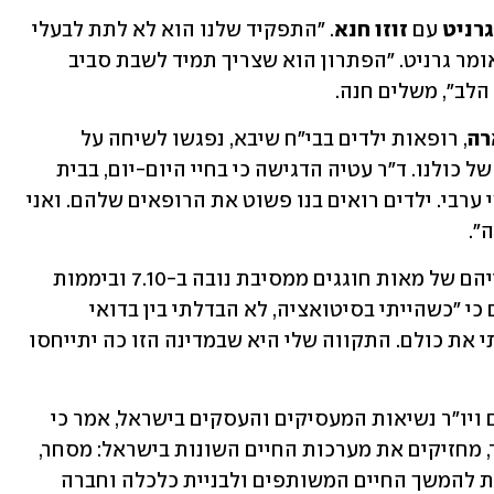
רניט
 עם 
זוזו חנא
. "התפקיד שלנו הוא לא לתת לבעלי 
אינטרסים אחרים לתת לשנאה לחלחל", אומר גרניט. "הפתרון הוא שצריך תמיד לשבת סביב 
הלב", משלים חנה. 
רה
, רופאות ילדים בבי"ח שיבא, נפגשו לשיחה על 
העבודה המשותפת ועל העתיד המשותף של כולנו. ד"ר עטיה הדגישה כי בחיי היום-יום, בבית 
החולים, "הילדים לא מבדילים מי יהודי, מי ערבי. ילדים רואים בנו פשוט את הרופאים שלהם. ואני 
". 
 הצילו את חייהם של מאות חוגגים ממסיבת נובה ב-7.10 וביממות 
שלאחר מכן. דודיאן מדגיש בשיחה ביניהם כי "כשהייתי בסיטואציה, לא הבדלתי בין בדואי 
לישראלי לנוצרי. חיבקתי את כולם והצלתי את כולם. התקווה שלי היא שבמדינה הזו כה יתייחסו 
ד"ר רון תומר, נשיא התאחדות התעשיינים ויו״ר נשיאות המעסיקים והעסקים בישראל, אמר כי 
"אזרחים ישראלים, יהודים וערבים גם יחד, מחזיקים את מערכות החיים השונות בישראל: מסחר, 
כלכלה, בריאות, חינוך ועוד. יש לנו אחריות להמשך החיים המשותפים ולבניית כלכלה וחברה 