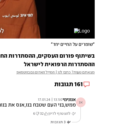
"שומרים על החיים יחד"
ההסתדרות הרפואית לישראל 
מצאתם טעות? כתבו לנו | המייל האדום גם בווטסאפ
161
תגובות
אנונימי
13:50 | 17.01.24
אנ
ממש,בני העם שטבח בנו,אנס את בנות
להצטרף לדיון
32
6
3
תגובות