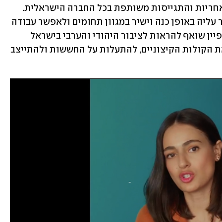
צומחת". עוד אמר תומר כי "ראינו גילויי אחריות והתגייסות משותפת בכל החברה הישראלית. 
אנו מצליחים לתת מקום למורכבות ולדבר עליה באופן כנה וישיר במגוון תחומים ולאפשר עבודה 
משותפת כמו בשגרה, כתף אל כתף. הקמפיין שואף להראות לציבור היהודי והערבי בישראל 
שאפשר לנצח את התחזיות השליליות ואת הקולות הקיצוניים, להתעלות על החששות ולהתייצב 