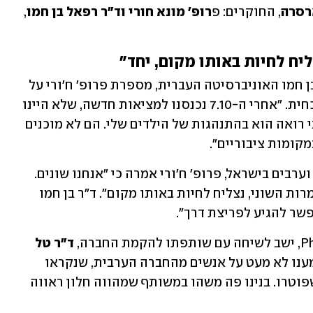
רסרה
, החוקרים: פ
רופ' מונא חורי וד"ר רפאל בן חמו
, 
ח לחיות באותו מקום, יחד"
במפגש בין פרופ' מונא ח'ורי וד"ר רפאל בן חמו האוניברסיטה העברית, מספרת פרופ' ח'ורי על 
החשש של ערבים ישראלים בתקופה הנוכחית. "אחרי ה-7.10 נכנסנו למציאות חדשה, שלא היינו 
ערוכים לה. אחד השינויים המרכזיים שאני רואה הוא בהתנהגות של הילדים שלי. הם לא מוכנים 
מקומות ציבוריים".
בכל הנוגע למטרה המשותפת של יהודים וערבים בישראל, פרופ' ח'ורי אמרה כי "אנחנו שונים. 
מחזיקים בדעות שונות, והמטרה היא שלמרות השוני, נצליח לחיות באותו מקום". ד"ר בן חמו 
שר להגיע לפריצת דרך".
ד"ר טל 
, מייסדת וסמנכ"לית Phytolon. "שמענו לא מעט על אנשים מהחברה הערבית, שנקראו 
לשימוע או שמפחדים לבוא לעבודה, או שפוטרו. בנינו פה משהו במשותף שמהווה חלון ראווה 