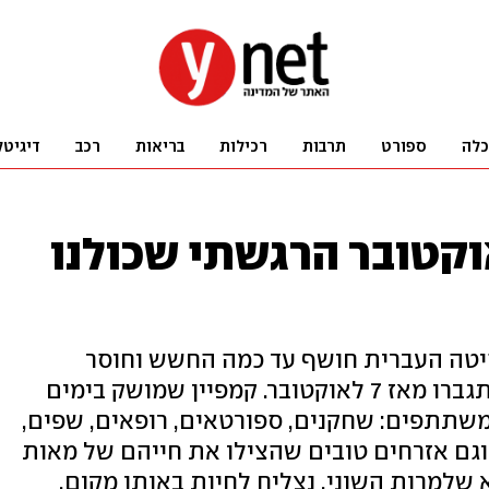
כלה
ספורט
תרבות
רכילות
בריאות
רכב
דיגיטל
איוב: "ב-7 באוקטובר הרגשתי שכולנו
סיטה העברית חושף עד כמה החשש וחוסר
האמון ההדדי בין ערבים ליהודים התגברו מאז 7 לאוקטובר. קמפיין שמושק בימים
שתתפים: שחקנים, ספורטאים, רופאים, שפים,
 וגם אזרחים טובים שהצילו את חייהם של מאות
 שלמרות השוני, נצליח לחיות באותו מקום,