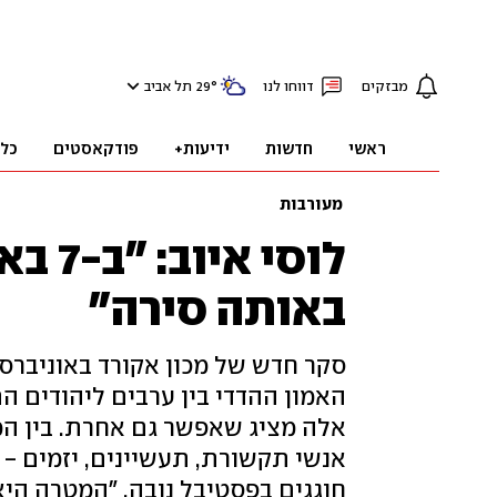
מבזקים
דווחו לנו
°
29
תל אביב
ראשי
חדשות
ידיעות+
פודקאסטים
כל
מעורבות
לוסי 
באותה סירה"
סקר חדש של מכון אקורד באוניבר
אלה מציג שאפשר גם אחרת. בין המ
אנשי תקשורת, תעשיינים, יזמים -
חוגגים בפסטיבל נובה. "המטרה היא