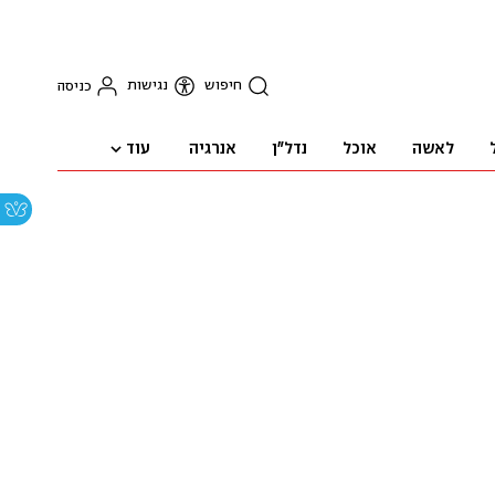
חיפוש
נגישות
כניסה
עוד
לאשה
אוכל
נדל"ן
אנרגיה