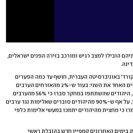
אירועי ה-7.10 והמלחמה שפרצה בעקבותיהם הובילו למצב רגיש ומורכב בזירה הפנים ישראלים, 
ינה. 
מחקר שהתקיים לאחרונה על ידי 'מכון אקורד' באוניברסיטה העברית, חושף עד כמה הפערים 
גדולים באופן בו היהודים והערבים תופסים האחד את השני: בעוד ש-2% מהאזרחים הערבים 
הביעו תמיכה באלימות וטרור נגד יהודים, היהודים שהשתתפו במחקר סברו כי 56% מהערבים 
יביעו תמיכה בכך. מצידו השני של המטבע, על אף ש-90% מהיהודים סוברים שאלימות נגד ערבים 
אינה מוצדקת, הערבים שנשאלו על כך אמרו כי מחצית מהיהודים יתמכו במעשי אלימות כלפי 
אל מול החשש וחוסר האמון ההדדי, הושק בימים האחרונים קמפיין חדש בהובלת ראשי 