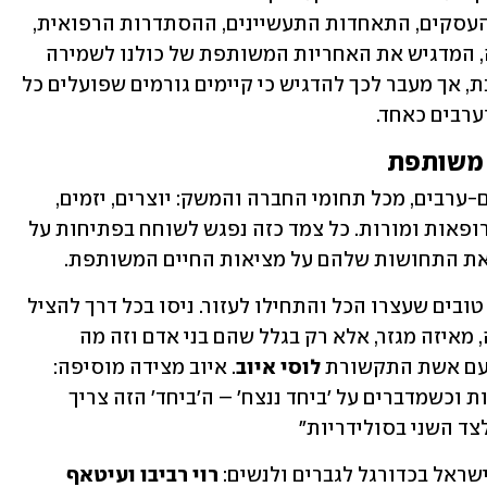
התעשייה וחברות גדולות במשק, פורום העסקים, התאחדות התעשיינים, ההסתדרות הרפואית, 
התאחדות הכדורגל וההסתדרות החדשה, המדגיש את האחריות המשותפת של כולנו לשמירה 
על החיים יחד בתקופה כה רגישה ומורכבת, אך מעבר לכך להדגיש כי קיימים גורמים שפועלים כל 
ערבים כאחד.
 משותפת
לטובת המהלך התגייסו צמדים של יהודים-ערבים, מכל תחומי החברה והמשק: יוצרים, יזמים, 
תעשיינים, חוקרים, ספורטאים, חוקרים, רופאות ומורות. כל צמד כזה נפגש לשוחח בפתיחות על 
את התחושות שלהם על מציאות החיים המשותפת. 
"מה שנתן לי את תקווה ונחמה זה אנשים טובים שעצרו הכל והתחילו לעזור. ניסו בכל דרך להציל 
את כל מי שסביבם, בלי לשאול מאיזו עדה, מאיזה מגזר, אלא רק בגלל שהם בני אדם וזה מה 
עם אשת התקשורת 
לוסי איוב
. איוב מצידה מוסיפה: 
"בפנטזיה שלי, כשאנחנו מדברים על אחדות וכשמדברים על 'ביחד ננצח' – ה'ביחד' הזה צריך 
צד השני בסולידריות"
ראל בכדורגל לגברים ולנשים: 
רוי רביבו ועיטאף 