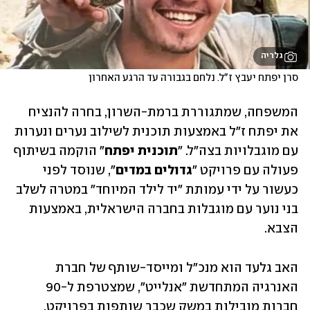
גלריה
סרן יפתח יעבץ ז"ל. נלחם בגבורה עד הרגע האחרון
המשפחה, שמתגוררת ברמת-השרון, בחרה להנציח 
את יפתח ז"ל באמצעות תוכנית לשילוב נערים ונערות 
עם מוגבלויות בצה"ל. "
תוכנית יפתח
" הוקמה בשיתוף 
פעולה עם פרויקט "
גדולים במדים
", שנוסד לפני 
כעשור על ידי עמותת "יד לילד המיוחד" במטרה לשלב 
בני נוער עם מוגבלות בחברה הישראלית, באמצעות 
הצבא. 
האב גלעד הוא מנכ"ל ומייסד-שותף של חברת 
האנרגיה המתחדשת "אנלייט", שמצטרפת ל-90 
חברות מובילות במשק שכבר שותפות בפרויקט, 