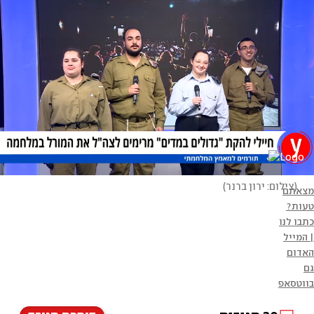
(
צילום: ירון ברנר
)
מצאתם
טעות?
כתבו לנו
| המייל
האדום
גם
בווטסאפ