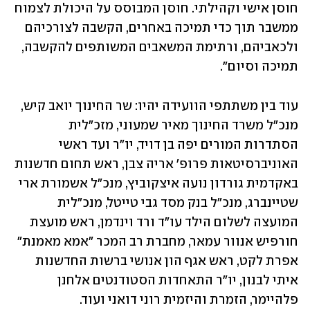
חוסן אישי וקהילתי. חוסן המבוסס על היכולת לצמוח 
ממשבר תוך כדי תמיכה באחרים, הקשבה לצורכיהם 
ולכאביהם, ורתימת המשאבים המשותפים להקשבה, 
תמיכה וסיום".
עוד בין משתתפי הוועידה יהיו: שר החינוך יואב קיש, 
מנכ"ל משרד החינוך מאיר שמעוני, מזכ"לית 
הסתדרות המורים יפה בן דויד, יו"ר ועד ראשי 
האוניברסיטאות פרופ' אריה צבן, ראש תחום חדשנות 
באקדמית גורדון נועה איצקוביץ, מנכ"ל אשמורת ארי 
שטיינברג, מנכ"ל בנק מסד גבי טייטל, מנכ"לית 
המועצה לשלום הילד עו"ד ורד וינדמן, ראש מועצת 
חורפיש אנוור עמאר, מחברת רב המכר "אמא מאמנת" 
אפרת לקט, ראש אגף הון אנושי ברשות החדשנות 
איתי לבנון, יו"ר התאחדות הסטודנטים אלחנן 
פלהיימר, הזמרת והיזמית רוני דואני ועוד.