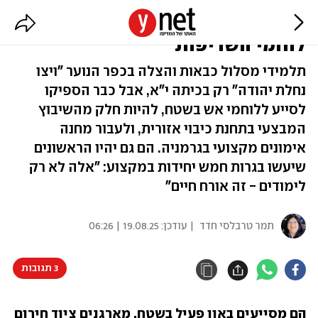
"צופי אש" בני 17: הדור הבא של
לוחמי השריפות
תלמידי מסלול כבאות והצלה בכפר הנוער "ויצו
נחלת יהודה" רק בכיתה י"א, אבל כבר הספיקו
לסייע ללוחמי אש בשטח, להיות חלק מהשיבוץ
המבצעי בתחנת כיבוי אזורית, ולעבור מחנה
אימונים מקצועי בגרמניה. הם גם יהיו הראשונים
שיעשו בגרות חמש יחידות במקצוע: "אלה לא רק
לימודים - זה אורח חיים"
תמר טרבלסי חדד
| עודכן:
19.08.25 | 06:26
3 תגובות
הם מסייעים באון פעיל בשטח, מארגנים ציוד חירום 