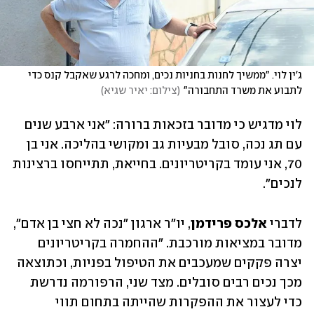
ג'ין לוי. "ממשיך לחנות בחניות נכים, ומחכה לרגע שאקבל קנס כדי 
לתבוע את משרד התחבורה"
(
צילום: יאיר שגיא
)
לוי מדגיש כי מדובר בזכאות ברורה: "אני ארבע שנים 
עם תג נכה, סובל מבעיות גב ומקושי בהליכה. אני בן 
70, אני עומד בקריטריונים. בחייאת, תתייחסו ברצינות 
לנכים".
לדברי 
אלכס פרידמן
, יו"ר ארגון "נכה לא חצי בן אדם", 
מדובר במציאות מורכבת. "ההחמרה בקריטריונים 
יצרה פקקים שמעכבים את הטיפול בפניות, וכתוצאה 
מכך נכים רבים סובלים. מצד שני, הרפורמה נדרשת 
כדי לעצור את ההפקרות שהייתה בתחום תווי 