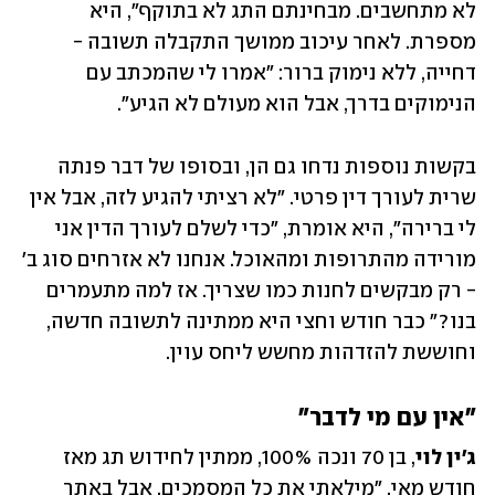
לא מתחשבים. מבחינתם התג לא בתוקף", היא 
מספרת. לאחר עיכוב ממושך התקבלה תשובה - 
דחייה, ללא נימוק ברור: "אמרו לי שהמכתב עם 
הנימוקים בדרך, אבל הוא מעולם לא הגיע". 
בקשות נוספות נדחו גם הן, ובסופו של דבר פנתה 
שרית לעורך דין פרטי. "לא רציתי להגיע לזה, אבל אין 
לי ברירה", היא אומרת, "כדי לשלם לעורך הדין אני 
מורידה מהתרופות ומהאוכל. אנחנו לא אזרחים סוג ב' 
- רק מבקשים לחנות כמו שצריך. אז למה מתעמרים 
בנו?" כבר חודש וחצי היא ממתינה לתשובה חדשה, 
וחוששת להזדהות מחשש ליחס עוין.
"אין עם מי לדבר"
ג'ין לוי
, בן 70 ונכה 100%, ממתין לחידוש תג מאז 
חודש מאי. "מילאתי את כל המסמכים, אבל באתר 