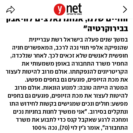
הקרב על התו: "במקום לשקם את
החיים שלנו, אנחנו נאלצים להיאבק
בבירוקרטיה"
במשך שנים פעלה בישראל רשת עבריינית
שהנפיקה אלפי תווי נכה לרכב, המאפשרים חניה
חופשית לאנשים שלא זכאים לכך. לאחר שנלכדה,
החמיר משרד התחבורה באופן משמעותי את
הקריטריונים להנפקתתו. אולם מרוב להיטות לעצור
את מכת הזיופים, פוגעים גם בחפים מפשע.
המטרה הייתה טובה: למנוע הונאות. אולם מרוב
להיטות לעצור את מכת הזיופים, פוגעים גם בחפים
מפשע: חולים ונכים שמגישים בקשות לחידוש התו
ונתקלים בסירוב. "אני ממשיך לחנות בחניות נכים
ומחכה לרגע שאקבל קנס כדי לתבוע את משרד
התחבורה", אומר ג'ין לוי (70), נכה 100%