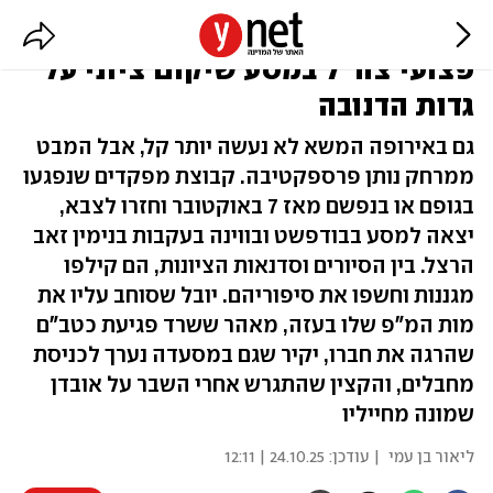
אם תרצו, הם האגדה: ליווינו את
פצועי צה"ל במסע שיקום ציוני על
גדות הדנובה
גם באירופה המשא לא נעשה יותר קל, אבל המבט
ממרחק נותן פרספקטיבה. קבוצת מפקדים שנפגעו
בגופם או בנפשם מאז 7 באוקטובר וחזרו לצבא,
יצאה למסע בבודפשט ובווינה בעקבות בנימין זאב
הרצל. בין הסיורים וסדנאות הציונות, הם קילפו
מגננות וחשפו את סיפוריהם. יובל שסוחב עליו את
מות המ"פ שלו בעזה, מאהר ששרד פגיעת כטב"ם
שהרגה את חברו, יקיר שגם במסעדה נערך לכניסת
מחבלים, והקצין שהתגרש אחרי השבר על אובדן
שמונה מחייליו
ליאור בן עמי
| עודכן:
24.10.25 | 12:11