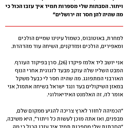
ויתור. הסבתות שלי מספרות תמיד איך עזבו הכול כי 
מה שהיה להן חסר זה ירושלים"
למחרת, באוטובוס, כשמול עינינו שמיים הולכים 
ומאפירים, הולכים ומזדקנים, השיחה עוד מהדהדת. 
אני יושב ליד אלמז פיקדו (26), סרן בפיקוד העורף. 
המבט השליו שלה עוקב מבעד לזגוגית אחרי הנוף 
האורבני המתפוגג. מה שהיה חסר לי כבעל משקל 
במאזן השיקולים בעד ונגד ישראל בשיחה אתמול, אני 
אומר לה, זה האלמנט האידיאולוגי. 
"הכמיהה לחזור לארץ צריכה להגיע ממקום שלם, 
מבפנים, ואז אתה מוכן לעשות כל ויתור", היא משיבה, 
"הסבתות שלי מספרות תמיד איך עזבו הכול כי מה 