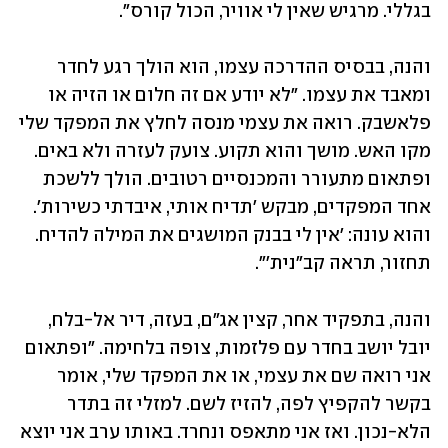
בגללי. מרגיש שאין לי אוויר, הכול קורס".
והנה, בבסיס ההדרכה עצמו, הוא הולך רגע לחדר 
ומאבד את עצמו. "לא יודע אם זה חלום או הזיה או 
פלאשבק. רואה את עצמי מנסה לחלץ את המפקד שלי 
מקו האש. מושך והוא תקוע. צועק לעזרה ולא באים. 
ופתאום מתעורר והמכנסיים רטובים. הולך ללשכת 
אחד המפקדים, מבקש 'תדיח אותי, איבדתי כשירות'. 
והוא עונה: 'אין לי בבנק המושגים את המילה להדיח. 
תחזור, תראה קב"נית'".
והנה, בתפקיד אחר, קצין אג"ם, בעזה, דיר אל-בלח, 
יובל יושב בחדר עם פלזמות, צופה בלחימה. "ופתאום 
אני רואה שם את עצמי, או את המפקד שלי, אומר 
בקשר להקפיץ לפה, להזיז לשם. למזלי זה בתדר 
הלא-נכון. ואז אני מתאפס ונחרד. באותו ערב אני יוצא 