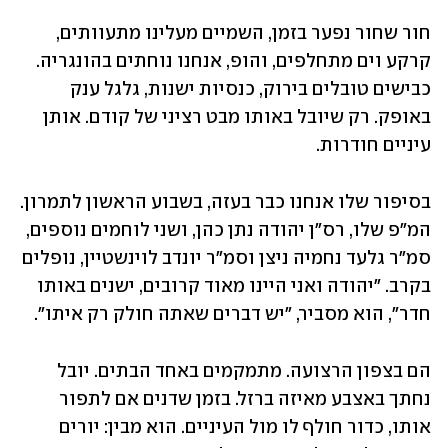
חור שחור נפער בזמן, השמיים מעלינו מתעוותים, 
קרקע וים מתחלפים, והופ, אנחנו נוחתים בהונגריה. 
כבישים טובלים בירוק, כנסיות ישנות, גלגל ענק 
באופק. רק שיובל באותו מבט רציני של קודם. אותן 
עיניים חודרות.
בסיפור שלו אנחנו כבר בעזה, בשבוע הראשון לתמרון. 
המ"פ שלו, רס"ן יהודה נתן כהן, ושני לוחמים נוספים, 
סמ"ר גלעד נחמיה ניצן וסמ"ר יונדב לוינשטיין, נופלים 
בקרב. "יהודה ואני היינו מאוד קרובים, ישנים באותו 
חדר", הוא מסביר, "יש דברים שאתה חולק רק איתו".
הם בצפון הרצועה. מתמקמים באחד הבתים. יובל 
נחתך באצבע מאיזה ברזל. בזמן שדנים אם לתפור 
אותו, כדור חולף לו מול העיניים. הוא מבין: יורים 