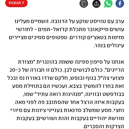
7 תגובות
ערב עם טוויסט שוקע על הדנובה. השמיים מעלינו 
עושים מייקאובר מתכלת קז'ואל-תמים - לחורשי 
מזימות בטאצ'ים קודרים. טפטופים סמיכים מציירים 
עיגולים בנהר. 
אנחנו על סיפון ספינה ששמה בהונגרית "מצודת 
הדייגים". כולם לבושים לבן. כולם זו חבורה של כ-20 
פצועי צה"ל, בגוף ובנפש, חלקם שרדו באורח נס ובכל 
זאת בחרו להמשיך בצבא. ועכשיו הם בתחילת מסע 
בבודפשט ובווינה, "מנהיגות רואה עתיד" שמו, 
בעקבות איזה הרצל אחד שהסתובב פה לפני מאה 
וחצי. מסע שמשלב סדנאות בענייני ציונות עם סיורי 
מורשת יהודיים בעקבות זהות ושורשים; בעקבות 
הצדקות והסברים.