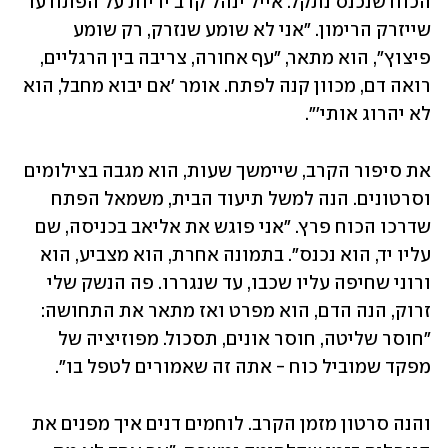
הכוח שנכנס נתקל. אייל ינהל קרב יריות על הפתח עד 
שייזרק הרימון. "אני לא שומע שנזרק, רק שומע 
פיצוץ", הוא מתאר, "עף אחורה, צריבה בין הרגליים, 
רואה דם, מכוון קנה לפתח. אומר 'אם יבוא מחבל, הוא 
לא יהרוג אותי'".
את סיפור הקרב, שיימשך שעות, הוא מגבה בצילומים 
וסרטונים. הנה למשל תיעוד הבית, משמאל הפתח 
שדרכו הכוח פרץ. "אני פוגש את אליאב בכניסה, שם 
עליו יד, הוא נכנס". בתמונה אחרת, הוא מצביע, הוא 
ורוני שחיפה עליו שכבו, עד שנגררו. פה הנשק שלי 
זרוק, הנה הדם, הוא מפרט ואז מתאר את התחושה: 
"חוסר שליטה, חוסר אונים, תסכול. מפוזיציה של 
מפקד שמוביל כוח - אתה זה שאמורים לטפל בו".
והנה סרטון מזמן הקרב. לוחמים דנים איך מפנים את 