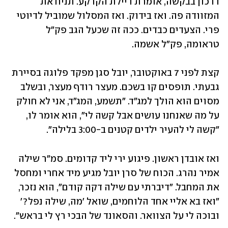
דרכון בבקשה, אומרת דיילת הקרקע. תניח את 
המזוודה פה. ואז בידוק. ואז המסלול שמוביל לדיוטי 
פרי. הצעדים כבדים. ככה זה שכעל הגב פק"ל 
טראומה, פק"ל אשמה. 
קצת לפני 7 באוקטובר, יובל סגן מפקד פלוגה בסיירת 
גבעתי. תופסים קו בשכם. מעצר רודף מעצר, ובשלב 
מסוים הוא הולך למג"ד. "תשמע, המג"ד, אני לא חולק 
על מה שאנחנו עושים אבל קשה לי", הוא אומר לו, 
"קשה לי להעיר ילדים קטנים ב-3:00 בלילה".
ואז אובדן ראשון. פיגוע ירי ליד קדומים. סמ"ר שילה 
אמיר נהרג. הכוח של סרן יובל מגיע מיד אחרי ומחסל 
את המחבל. "דיברתי עם שילה דקה קודם", הוא נזכר, 
"ואז בא אליי אחד הלוחמים, שואל 'מה, שילה נפל?' 
ובוכה לי על הצוואר. והסאונד של הבכי רץ לי בראש".