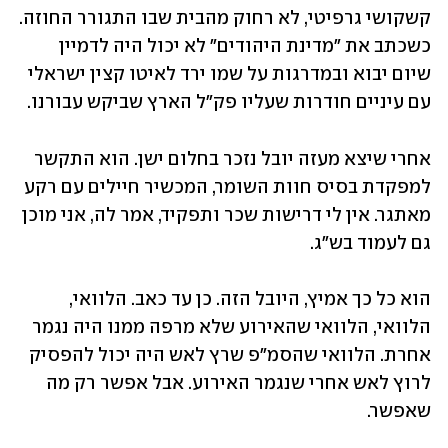
קשקושי גרפיטי, לא רחוק מהבית שבו התגורר החוזה. 
כשכתב את "מדינת היהודים" לא יכול היה לדמיין 
שיום יבוא ובמדרגות על שמו ירד לאיטו קצין ישראלי 
עם עיניים חודרות שעליו פק"ל הארץ שביקש עבורנו.
אחרי שיצא מעזה יובל נזכר בחלום ישן. הוא התקשר 
למפקדת בסיס חוות השומר, המכשיר חיילים עם רקע 
מאתגר. אין לי דרישות שכר ותפקיד, אמר לה, אני מוכן 
גם לעמוד בש"ג. 
הוא כל כך אמיץ, היובל הזה. כן עד כאב. הלוואי, 
הלוואי, הלוואי שהאירוע שלא מרפה ממנו היה נגמר 
אחרת. הלוואי שהסמ"פ שרץ לאש היה יכול להפסיק 
לרוץ לאש אחרי שנגמר האירוע. אבל אפשר רק מה 
שאפשר.