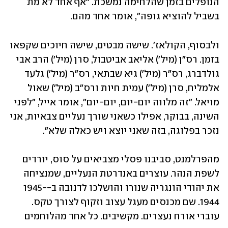
הנופלים בזמן שהלחימה נמשכת. "אף אחד לא מת 
בשביל להוציא גופה", אומר אחד מהם.
ולבסוף, הקולאז'. שישה מבטים, שישה חיוכים שקפאו 
בזמן. רס"ן (מיל') אליאב אביטבול, סרן (מיל') הרב אבי 
גולדברג, רס"ר (מיל') גיא שבתאי, רס"ר (מיל') גלעד 
אלמליח, סרן (מיל') עמית חיות ורס"ב (מיל') שאול 
מויאל. "זה מלווה יום-יום, יום-יום", אומר אייל, "לפני 
השינה, בבוקר, אפילו כשאני שורך נעליים צבאיות, אני 
נזכר בפלוגה, בזה שאני יוצא ויש כאלה שלא".
מהפרלמנט, סביבנו פסלי מצביאים על סוס, יורדים 
לשפת הנהר. עוצרים באנדרטת הנעליים, שמנציחה 
את יהודי הונגריה שנורו והושלכו לדנובה ב-1945-
1944. שם מכנסים מעגל עצוב וזקוף לצורך טקס. 
עוברי אורח נעצרים. מקשיבים. כל אחד מהלוחמים 