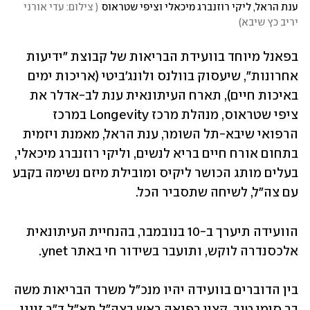
ענת הראל, ליקי רוזנברג מיכאלי וציפי שטראוס
(
 צילום: עדי אורני 
יריב כץ שיבא
)
בפאנל מיוחד בוועידת הבריאות של קבוצת "ידיעות 
אחרונות", שיעסוק בוולנס ולונג'ביטי (אריכות ימים 
באיכות חיים), תארח העיתונאית ענת לב-אדלר את 
ציפי שטראוס, מנהלת מרכז Longevity במרכז 
הרפואי שיבא-תל השומר, ענת הראל, מאמנת ויזמית 
בתחום אורח חיים בריא לנשים, וליקי רוזנברג מיכאלי, 
בעלים מותג הכושר ליקיס ומובילת מיזם נשימה בקבע 
עם צה"ל, לשיחה שתסביר הכל.
הוועידה תיערך ב-10 בנובמבר, בהנחיית העיתונאית 
אלכסנדרה לוקש, ותועבר בשידור חי באתר ynet.
בין הדוברים בוועידה יהיו מנכ"ל משרד הבריאות משה 
בר סימן טוב, קצין רפואה ראש בצה"ל תא"ל ד"ר זיוון 