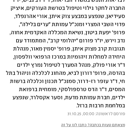
לבריאות הנפש במשרד הבריאות, ד"ר דב גביש, יו"ר 
החברה לחקר גילוי וטיפול בטרשת העורקים, איציק 
סעידיאן, שנפצע במבצע צוק איתן, אורי אהרנפלד, 
פדוי השבי המצרי ומנכ"ל עמותת "ערים בלילה", 
פרופ' יפעת ביטון, נשיאת המכללה האקדמית אחוה, 
נדב וירש, יו"ר פורום "יהלומי קרב", המתמודד עם 
תגובות קרב מצוק איתן, פרופ' יסמין מאור, מנהלת 
היחידה למחלות זיהומיות במרכז הרפואי וולפסון, 
ד"ר אורי פולק, מנהל המערך לטיפול נמרץ ילדים 
בהדסה, פרופ' דורון לביא, מהחוג לכלכלה וניהול בתל 
חי, ד"ר עופר רז-דרור, סמנכ"ל תכנון וכלכלה ברשות 
המסים, ד"ר הדס טרספולסקי, מומחית ברפואת 
ילדים, חברת עמותת מדעת, וסער אקסלרד, שנפצע 
במלחמת חרבות ברזל.
פורסם לראשונה: 00:00, 31.10.25
מצאתם טעות בכתבה? כתבו לנו על זה