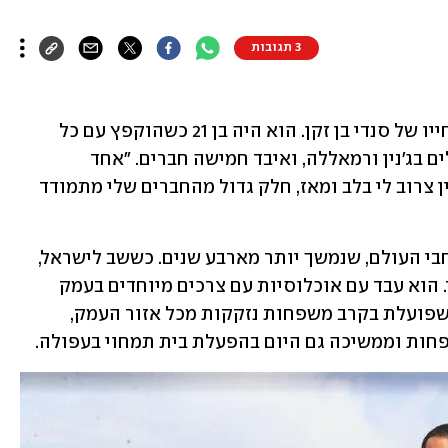
3 תגובות
מבצע חומת מגן -2002 שינה את מסלול חייו של סנדי בן זקן. הוא היה בן 21 כשהוקפץ עם כל 
חבריו לגדוד 51 של גולני לטהר קיני מחבלים בג'נין ורמאללה, ואיבד חמישה חברים. "אחד 
ברמאללה וארבעה בג'נין, האסון הזה עדיין צרוב לי בלב ומאז, חלק גדול מהחברים שלי מתמודד 
אחרי השחרור יצא בן זקן לטיול ארוך ברחבי העולם, שנמשך יותר מארבע שנים. כששב לישראל, 
למד הוראה והוכשר כמורה לחינוך מיוחד. הוא עבד עם אוכלוסיות עם צרכים מיוחדים בעמק 
יזרעאל והקים את העמותה "עזר לזולת" שפועלת בקרב משפחות נזקקות מכל אזור העמק, 