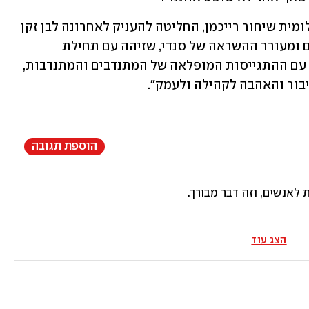
ראשת המועצה האזורית עמק יזרעאל, שלומית שיחור רייכמן, החליטה להעניק לאחרונה לבן זקן 
את פרס העמק. זאת בשל "המיזם המדהים ומעורר ההשראה של סנדי, שזיהה עם תחילת 
המלחמה את הצרכים שעלו מהשטח, יחד עם ההתגייסות המופלאה של המתנדבים והמתנדבות, 
בור והאהבה לקהילה ולעמק".
הוספת תגובה
 לאנשים, וזה דבר מבורך.
הצג עוד