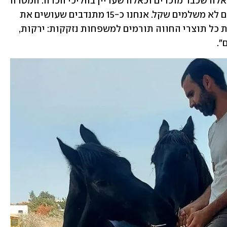
"אנחנו מקבלים את כל מי שפונה אלינו, כאלה שכבר מוכרים וכאלה שעדיין בהליכי הכרה. המטרה 
היא להעניק להם תחושת בית, והמטופלים לא משלמים שקל. אנחנו כ-15 מתנדבים שעושים את 
העבודה עם המון אהבה ורצון לסייע - ואת כל תוצרי החווה תורמים למשפחות נזקקות: ירקות, 
".