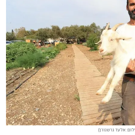
לום: אלעד גרשגורן
)