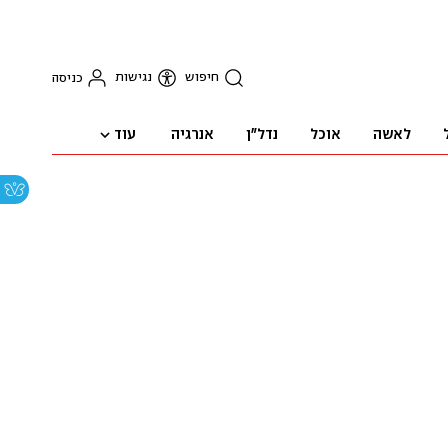
חיפוש
נגישות
כניסה
עוד
לאשה
אוכל
נדל"ן
אנרגיה