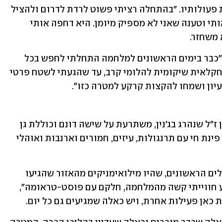
7 באוקטובר נתן לו מוטיבציה להרחיב את פעולותיו. "בהתחלה רציתי פשוט לרדת לדרום ולהציל 
כמה שיותר ישראלים, אבל אשתי עצרה אותי וטענה שאני לא מספיק מיומן. היא דחפה אותי 
משחזר. 
בן זקן, בן 44 מקיבוץ יפעת, לא ביזבז זמן. "כבר בימים הראשונים למלחמה התחלתי לחפש בכל 
העמק שטח פנוי, שמתאים להקמת חווה חקלאית שיקומית להלומי קרב, עד שהגעתי לשטח פרטי 
יון ושמחו להקצות קרקע למטרה כזו".
חוות מתניה, לזכר סמ"ר מתניה ראבינסאן ז"ל שנהרג בג'נין, משתרעת על שישה דונם וכוללת גן 
ירק, בוסתן עצי פרי, נגרייה, חוות סוסים, פינת חי עם תרנגולות, עיזים, חמורים וארנבות ואוהלי 
"לפני שמונה חודשים קיבלתי את המטופלים הראשונים, שהיו מילואימניקים מהאזור שהגיעו 
בעקבות הפרסום שלי, כולם חזרו עם רקע חווייתי קשה מהמלחמה, חלקם עם פוסט-טראומה", 
כאן פעילות אחרת, ויש כאלה שמגיעים גם כל יום. 