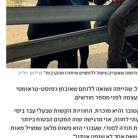
(
צילום: יוליה 
דנה (שם בדוי), בת 37, תושבת עמק יזרעאל, שהייתה נשואה ללוחם שאובחן כפוסט-טראומטי 
עצמה לפני מספר חודשים. 
"הפוסט-טראומה שלי נוצרה מאז 7 באוקטובר והיא מוכרת, החוויות הקשות שבעלי עבר בימי 
המלחמה הקשים הושלכו עליי. מאז שהגעתי לחווה, אני מרגישה שזה המקום הבטוח ביותר 
בעולם עבורי. אני הולכת ומחלימה ואסירת תודה לסנדי, שעבורי הוא פשוט מלאך שמציל מאות 
 שאף אחד לא שופט אותנו".