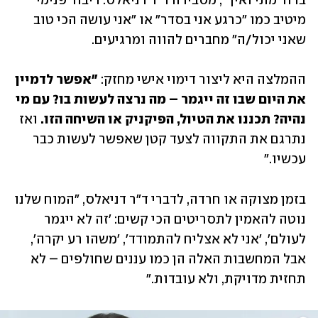
ברור מתי ואיך", מסבירה ד"ר דניאלס. דיבור פנימי 
מיטיב כמו "כרגע אני בסדר" או "אני עושה הכי טוב 
שאני יכול/ה" מחברים להווה ומרגיעים.
ההמלצה היא ליצור דימוי אישי מחזק:
 "אפשר לדמיין 
את היום שבו זה ייגמר – מה נרצה לעשות בו? עם מי 
נהיה? תכננו את הטיול, הפיקניק או השיחה הזו. 
ואז 
נתרגם את התקווה לצעד קטן שאפשר לעשות כבר 
עכשיו."
בזמן מצוקה או חרדה, לדברי ד"ר דניאלס, "המוח שלנו 
נוטה להאמין לתסריטים הכי קשים: 'זה לא ייגמר 
לעולם', 'אני לא אצליח להתמודד', 'משהו רע יקרה', 
אבל המחשבות האלה הן כמו עננים שחולפים – לא 
תחזית מדויקת, ולא עובדות."