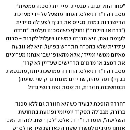
"פחד הוא תגובה טבעית ומיידית לסכנה ממשית", 
מסבירה ד"ר דניאלס. הפחד מופעל על-ידי מערכת 
ההישרדות במוח, מגייס את הגוף לפעולה מיידית 
("ברח או הילחם") וחולף כשהסכנה נעלמת. "חרדה, 
לעומת זאת, היא תגובה למשהו שעלול לקרות - סכנה 
עתידית שלא בהכרח תתרחש בפועל. היא לא נובעת 
מאיום ממשי ומיידי, אלא מהאופן שבו אנחנו מעריכים 
את המצב או מדמים תרחישים שעדיין לא קרו", 
מסבירה ד"ר דניאלס. החרדה ממושכת יותר, מתבטאת 
בגוף (דופק מהיר, שרירים מתוחים, קושי נשימה) 
ובמחשבות חוזרות, ותופסת נפח רגשי גדול. 
"חרדה הופכת לבעיה כשהיא חוזרת גם ללא סכנה 
ברורה, מגבילה תפקוד יומיומי ופוגעת בתחושת 
השליטה", אומרת ד"ר דניאלס. "לכן חשוב לזהות האם 
אנחנו מגיבים למשהו שקורה כאן ועכשיו, או לסרט 