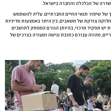
השדרה של הכלכלה והחברה בישראל. 
המדינה היא גורם מרכזי וחיוני בכל תהליך של שיפור תנאי החיים החברתיים. עליה להשתמש 
במשאביה כדי ליצור מנגנונים יעילים של חלוקה צודקת של משאבים, בין היתר באמצעות מדיניות 
מיסוי פרוגרסיבית. גם לרשויות המקומיות יש תפקיד מרכזי, בהיותן הגורם המספק לתושבים 
ולתושבות חלק ניכר מן השירותים הציבוריים, מהווה עבורם כתובת נגישה ומעורה בצרכים של 