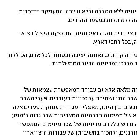
• חינוך איכותי שוויוני: מערכת חינוך שוויונית ללא הסללה וללא נשירה, המעניקה הזדמנות 
ה ללא תלות במעמד ההורים.  
• בריאות ציבורית מעולה: מערכת בריאות ציבורית חזקה ואיכותית, המספקת טיפול רפואי 
 בכל רחבי הארץ.  
• דיור כזכות חברתית: מדיניות דיור המבטיחה קורת גג נאותה, יציבה ובטוחה לכל אדם, הכוללת 
 מרכזי במדיניות הדיור הממשלתית. 
תעסוקה איכותית איננה רק עבודה במשרה מלאה אלא גם עבודה המאפשרת עצמאות של 
עובדים ועובדות מתלות וניצול, מבטיחה שכר הוגן ושמירה על זכויות העובדים. פערי השכר 
בישראל הם מהגבוהים בעולם המערבי ונובעים, בין היתר, מאפליה מגדרית עמוקה. פערים אלה 
אינם תוצאה של "היצע וביקוש" בלבד, אלא של תפיסות חברתיות המצדיקות שכר גבוה ל"מגיע 
להם" ושכר נמוך ל"סתם עובדים". המדינה נדרשת לקדם מדיניות של שכר מינימום המאפשר 
מחיה בכבוד, להבטיח הגנה על עובדים מאורגנים, ולהכיר בחשיבותן של עבודות ה"צווארון 