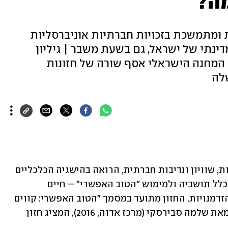
ת ומתמשכת בזכויות חברתיות אוניברסליות
ינתי של ישראל, גם בשעת משבר | גיליון
 המחנה הישראלי אסף שורה של חזונות
החזון של מרכז אדוה מבוסס על סולידריות, שוויון ונדיבות חברתית, הרואה בהישגיה הכלכליים 
של המדינה אמצעי להבטחת רווחתם של כלל תושביה ולמימוש "הטוב האפשרי" – חיים 
מכובדים, בטוחים, המבוססים על שוויון הזדמנויות. החזון מתועד במסמך "הטוב האפשרי: קווים 
למדיניות סוציאל־דמוקרטית ישראלית" מאת שלמה סבירסקי (מרכז אדוה, 2016), המציג חזון 