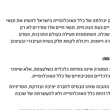
היעד המרכזי המפורט בחזון זה הוא חיזוק יכולתה של כלל האוכלוסייה בישראל להשיג את תנאי 
החיים החברתיים הנדיבים ביותר האפשריים בעת הנוכחית. תנאי חיים אלו נמדדים לא רק 
במונחים כלכליים, אלא גם במונחים של השכלה, השתתפות פעילה בעולם התרבות, המדע 
והחברה, גישה למשאבים המאפשרים יצירה ויזמות, ויכולת לקחת חלק בשיח הציבורי ובעיצוב 
ה: 
• מעבר ממדדי צמיחה למדדי איכות חיים: המטרה אינה צמיחה כלכלית כשלעצמה, אלא שיפור 
לכליים הסביבתיים של כלל האוכלוסייה. 
• העדפת האינטרס הציבורי הרחב: מתוך ההבנה שזהו הבסיס לחברה יציבה וצודקת, המדיניות 
הכלכלית־חברתית צריכה להיות מכוונת לרווחת כלל האוכלוסייה ולא להעשרתה של שכבה 