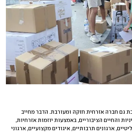
הנהגת סדר יום שוויוני ואוניברסלי מחייבת גם חברה אזרחית חזקה ומעורבת. הדבר מחייב 
מעורבות פעילה של הציבור בעיצוב המדיניות והחיים הציבוריים, באמצעות יוזמות אזרחיות, 
פעילות של הורים ותלמידים, ארגונים פוליטיים, ארגונים תרבותיים, איגודים מקצועיים, ארגוני 