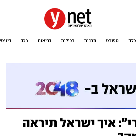
כלה
ספורט
תרבות
רכילות
בריאות
רכב
דיגיטל
י": איך ישראל תיראה