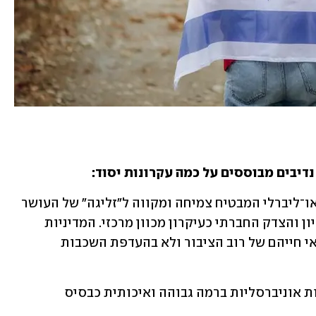
דיבים מבוססים על כמה עקרונות יסוד: 
1. שוויון כנקודת מוצא: בניגוד למודל הניאו־ליברלי המבטיח צמיחה ומקווה ל"זליגה" של העושר 
כלפי מטה, הטוב האפשרי מציב את השוויון והצדק החברתי כעיקרון מכוון מרכזי. המדיניות 
הממשלתית נדרשת להתמקד בשיפור תנאי חייהם של רוב הציבור ולא בהעדפת השכבות 
2. המדינה נדרשת להבטיח זכויות חברתיות אוניברסליות ברמה גבוהה ואיכותית כבסיס 