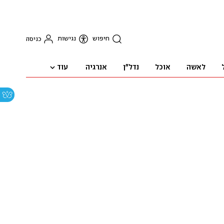
חיפוש
נגישות
כניסה
עוד
לאשה
אוכל
נדל"ן
אנרגיה