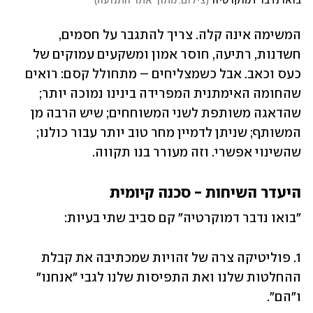
בואו נדבר דמוקרטיה
(
צילום: מתוך אתר התנועה
)
המשימה אינה קלה. צריך להתגבר על חסמים, 
חשדנות, רתיעה, חוסר אמון ומשקעים עמוקים של 
כעס וכאב. אבל כשמצליחים – מתחולל קסם: רואים 
שהחומה האימתנית המפרידה בינינו נמוכה יותר; 
שהדאגה משותפת לשני המשוחחים; שיש הרבה מן 
המשותף; שניתן לדמיין מחר טוב יותר עבור כולנו; 
שהשינוי אפשרי. וזה מעורר בנו תקווה.
היעדר השיחות - סכנה קיומית
״בואו נדבר דמוקרטיה״ קם סביב שתי בעיות: 
1. פוליטיקה צרה של זהויות שמכתיבה את קבלת 
ההחלטות שלנו ואת התפיסות שלנו לגבי ״אנחנו״ 
ו״הם״. 