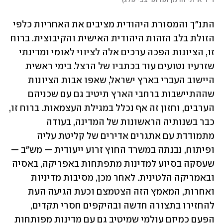
ד"ר איתי הרמן ופרופ' צבי פלג
)
התנ"ך והמסורת היהודית מציבים את האחריות כלפי 
הזולת בלב הזהות היהודית האישית והקיבוצית. ברוח 
זו, הציונות הפכה ערכים אלה לציווי לאומי ומדינתי 
שזרעיו נטועים עוד בכתביו של הרצל. בימי ראשית 
היישוב העברי בארץ ישראל, שאפו אבות הציונות 
שההתיישבות ברחבי הארץ תיטיב גם עם שכניהם 
הערבים, וחזון זה אף נכלל במגילת העצמאות. ברוח זו, 
כבר בשנותיה הראשונות של המדינה, בעודה 
מתמודדת עם אתגרים אדירים של קליטת עליה 
ופיתוח, נבנתה במשרד החוץ זרוע ייעודית — מש״ב — 
שעסקה בסיוע למדינות מתפתחות באפריקה, באסיה 
ובאמריקה הלטינית. לאחר מכן, מסיבות מדיניות 
ואחרות, המאמץ הזה הצטמצם וכעת הגיעה העת 
להחזירו בתצורה חדשה ובהיקפים חסרי תקדים, 
הפעם כמיזם עולמי שמיטיב גם עם מדינות מפותחות 