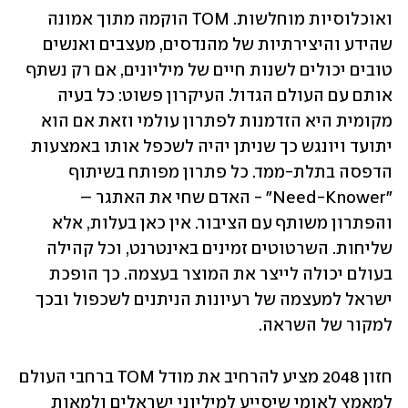
ואוכלוסיות מוחלשות. TOM הוקמה מתוך אמונה 
שהידע והיצירתיות של מהנדסים, מעצבים ואנשים 
טובים יכולים לשנות חיים של מיליונים, אם רק נשתף 
אותם עם העולם הגדול. העיקרון פשוט: כל בעיה 
מקומית היא הזדמנות לפתרון עולמי וזאת אם הוא 
יתועד ויונגש כך שניתן יהיה לשכפל אותו באמצעות 
הדפסה בתלת-ממד. כל פתרון מפותח בשיתוף 
"Need-Knower" - האדם שחי את האתגר – 
והפתרון משותף עם הציבור. אין כאן בעלות, אלא 
שליחות. השרטוטים זמינים באינטרנט, וכל קהילה 
בעולם יכולה לייצר את המוצר בעצמה. כך הופכת 
ישראל למעצמה של רעיונות הניתנים לשכפול ובכך 
למקור של השראה.
חזון 2048 מציע להרחיב את מודל TOM ברחבי העולם 
למאמץ לאומי שיסייע למיליוני ישראלים ולמאות 