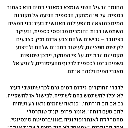
החומר הרעיל השני שנמצא במאגרי המים הוא כאמור 
כספית. על פי המחקר, הכספית הגיעה אל מקורות 
המים כתוצאה מהפעילות האנושית בעיר: בני המאיה 
השתמשו רבות בחומרים מבוססי כספית, ובעיקר 
בצינובר – גבישים שלהם צבע אדום חזק, כצבעים 
לקישוט חפציהם, לעיטור המבנים שלהם ולביצוע 
טקסיהם הדתיים. על פי המחקר, ייתכן שסופות 
גשמים גרמו לכספית לדלוף מהעיטורים, להגיע אל 
מאגרי המים ולזהם אותם.
לדברי החוקרים, זיהום המים גרם לכך שתושבי העיר 
לא יכלו להשתמש בהם לשתייה, לבישול או להשקייה, 
גם אם הם הורתחו. "כנראה שהמים נראו רע ושהיה 
להם טעם דוחה", אומר פרופ' קנת' טנקרסלי 
מהמחלקה לאנתרופולוגיה באוניברסיטת סינסינטי, 
אחד החוקרים. "אף אחד לא היה רוצה לשתות אותם". 