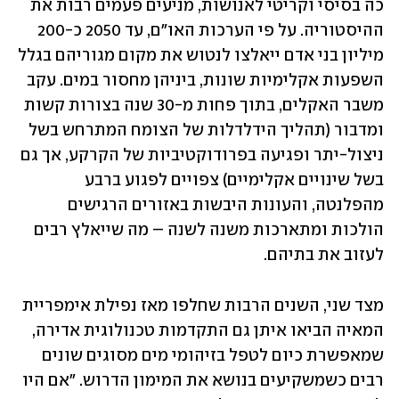
כה בסיסי וקריטי לאנושות, מניעים פעמים רבות את 
ההיסטוריה. על פי הערכות האו"ם, עד 2050 כ-200 
מיליון בני אדם ייאלצו לנטוש את מקום מגוריהם בגלל 
השפעות אקלימיות שונות, ביניהן מחסור במים. עקב 
משבר האקלים, בתוך פחות מ-30 שנה בצורות קשות 
ומדבור (תהליך הידלדלות של הצומח המתרחש בשל 
ניצול-יתר ופגיעה בפרודוקטיביות של הקרקע, אך גם 
בשל שינויים אקלימיים) צפויים לפגוע ברבע 
מהפלנטה, והעונות היבשות באזורים הרגישים 
הולכות ומתארכות משנה לשנה – מה שייאלץ רבים 
לעזוב את בתיהם. 
מצד שני, השנים הרבות שחלפו מאז נפילת אימפריית 
המאיה הביאו איתן גם התקדמות טכנולוגית אדירה, 
שמאפשרת כיום לטפל בזיהומי מים מסוגים שונים 
רבים כשמשקיעים בנושא את המימון הדרוש. "אם היו 