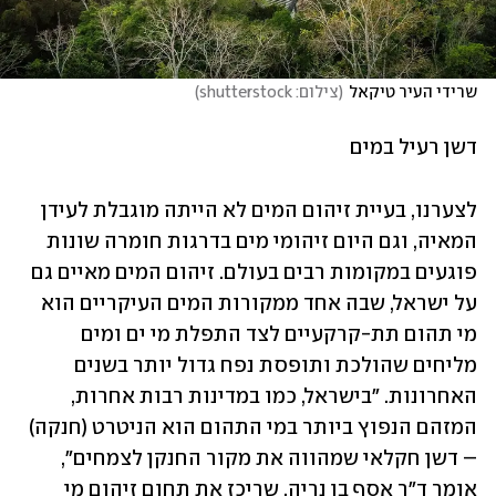
שרידי העיר טיקאל
(
צילום: shutterstock
)
דשן רעיל במים
לצערנו, בעיית זיהום המים לא הייתה מוגבלת לעידן 
המאיה, וגם היום זיהומי מים בדרגות חומרה שונות 
פוגעים במקומות רבים בעולם. זיהום המים מאיים גם 
על ישראל, שבה אחד ממקורות המים העיקריים הוא 
מי תהום תת-קרקעיים לצד התפלת מי ים ומים 
מליחים שהולכת ותופסת נפח גדול יותר בשנים 
האחרונות. "בישראל, כמו במדינות רבות אחרות, 
המזהם הנפוץ ביותר במי התהום הוא הניטרט (חנקה) 
– דשן חקלאי שמהווה את מקור החנקן לצמחים", 
אומר ד"ר אסף בן נריה, שריכז את תחום זיהום מי 