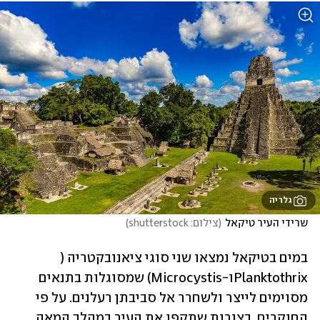
גלריה
שרידי העיר טיקאל
(
צילום: shutterstock
)
במים בטיקאל נמצאו שני סוגי ציאנובקטריה ( 
Planktothrixו-Microcystis) שמסוגלות בתנאים 
מסוימים לייצר ולשחרר אל סביבתן רעלנים. על פי 
החוקרים, בצורות שתקפו את העיר במהלך המאה 