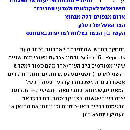
 עוד כתבות ב
"
זווית – סוכנות הידיעות של האגודה 
הישראלית לאקולוגיה ולמדעי הסביבה
"

אדום מבפנים, דלק מבחוץ
הצד האפל של הטלק
הקשר בין הבשר בצלחת לשריפות באמזונס
במחקר החדש, שהתפרסם לאחרונה בכתב העת 
Scientific Reports, נבחנו ארבעה מאגרי מים: שניים 
שהיו ממוקמים בלב העיר (אחד מהם סמוך למקדש 
והשני לארמון), ושניים מעט מרוחקים יותר. החוקרים 
אספו דגימות משכבות הקרקע העמוקות של 
המאגרים, שמתוארכות למאה התשיעית – התקופה 
שבה העיר שגשגה, לפני קריסתה. הם בדקו את 
הדגימות בכלים גיאו-כימיים וכן ניתחו את הדי.אן.אי 
העתיק שנמצא בהן. 