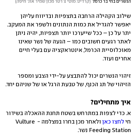
הנשרים בחי בר כרמל
(
קרדיט: מוטי צ’רטר מכון שמיר אונ' חיפה
)
שילוב הקהילה הרחבה בתצפיות ובדיווח עליהן 
יאפשר להגדיל את כמות הנתונים ולשפר את המעקב. 
יתר על כן – ככל שייערכו יותר תצפיות, יהיה ניתן 
לאתר רגעים חשובים כמו – הגעה של נשר שאינו 
מאוכלוסיית הכרמל, אינטראקציה עם בעלי חיים 
אחרים ועוד.
זיהוי הנשרים יכול להתבצע על-ידי הצבע ומספר 
הזיהוי של תג הכנף, של טבעת הרגל או של שניהם יחד.
איך מתחילים?
א. כדי לצפות במתרחש בשטח תחנת ההאכלה בשידור 
חי 
לחצו כאן
 ולאחר מכן בחרו במצלמה - Vulture 
Feeding Station נשר. 