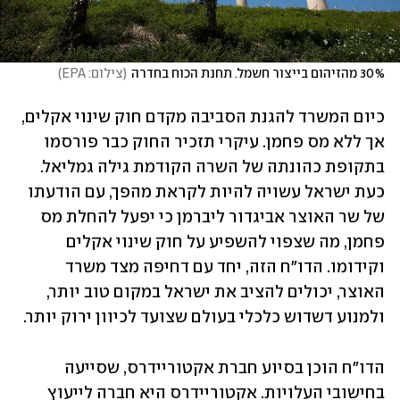
30% מהזיהום בייצור חשמל. תחנת הכוח בחדרה
(
צילום: EPA
)
כיום המשרד להגנת הסביבה מקדם חוק שינוי אקלים, 
אך ללא מס פחמן. עיקרי תזכיר החוק כבר פורסמו 
בתקופת כהונתה של השרה הקודמת גילה גמליאל. 
כעת ישראל עשויה להיות לקראת מהפך, עם הודעתו 
של שר האוצר אביגדור ליברמן כי יפעל להחלת מס 
פחמן, מה שצפוי להשפיע על חוק שינוי אקלים 
וקידומו. הדו"ח הזה, יחד עם דחיפה מצד משרד 
האוצר, יכולים להציב את ישראל במקום טוב יותר, 
ולמנוע דשדוש כלכלי בעולם שצועד לכיוון ירוק יותר. 
הדו"ח הוכן בסיוע חברת אקטוריידרס, שסייעה 
בחישובי העלויות. אקטוריידרס היא חברה לייעוץ 