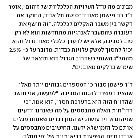
מבינים מה גודל העלויות הכלכליות של זיהום", אומר 
ד"ר רם פישמן מאוניברסיטת תל אביב, החוקר את 
הקשר בין משבר האקלים לכלכלה. "זה חושף את 
העובדה שהמעבר לאנרגיות מתחדשות הוא לא רק 
טוב לסביבה, אלא יש לו ערך כלכלי מאוד גדול והוא 
יכול לחסוך למשק עלויות כבדות. מדובר על כ- 2.5% 
מהתל"ג השנתי כשהרוב הגדול הוא תוצאה של 
שימוש בדלקים מאובנים". 
ד"ר פישמן סבור כי המספרים גבוהים יותר מאלו 
שהציג המשרד להגנת הסביבה. "למעשה, אני חושב 
שהדו"ח הזה הוא בהערכת חסר", הוא אמר. "כי 
הדו"חות האלה מתבססים על מה שאנחנו יודעים 
שזיהום אוויר עושה. יש המון דברים שאנחנו מגלים 
אותם כל הזמן שלא ידענו. החישובים מתבססים על 
אובדן חיים, השפעות בריאותיות של ימי מחלה, 