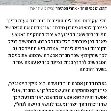
קופצים למי הנחל - אחרי הפתיחה
(
צילום: עידו ארז
)
חלי יעקובוס, מנכ"לית התיירות בניר דוד, טענה בדיון 
כי צריך למצוא פתרון מידתי. "אני מבינה את הכאב של 
תושבי בית שאן. הקיבוץ לא יכול להתקיים באמצע 
פארק לכן פותחים חלק מהנחל כרגע לחמישים בגלל 
הקורונה ואחריה ליותר", אמרה. היא התייחסה גם 
לכך שהקיבוץ שכר חברת אבטחה שתמנע את כניסת 
המבקשים לרחוץ בנחל וציינה כי היא עצמה עמדה 
בשער והוכתה.  
בפתח הדיון אמרה יו"ר הוועדה, ח"כ מיקי חיימוביץ', 
כי דווקא מהמקרה הזה, שמסמל קרע בחברה, אולי 
אפשר יהיה לרפא פצעים מהעבר. "אני מודעת לכך 
שהוויכוח הפך ייצרי ומעבר לנושא הגישה לנחל", 