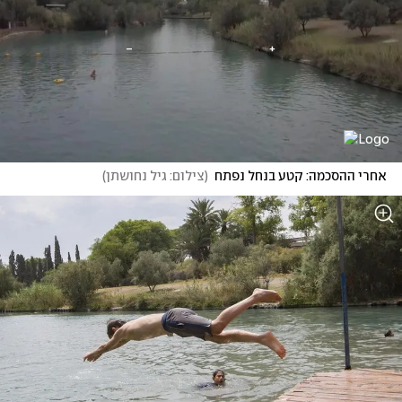
אחרי ההסכמה: קטע בנחל נפתח
(
צילום: גיל נחושתן
)