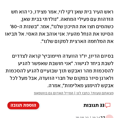
ראש העיר בית שאן ז'קי לוי, אמר מצידו, כי הוא חש 
הזדהות עם פעילי המחאה. "נולדתי בבית שאן, 
כשהמים חצו את התיכון שלנו", אמר. "בשנות ה-80' 
הסיטו את הנחל מהעיר. אני אוהב את האסי. אל תביאו 
את המלחמה הארצית למקום שלנו".
בסיום הדיון, יו"ר הוועדה חיימוביץ' קראה לצדדים 
לשבת ביחד לגישור. "אני חושבת שאפשר להגיע 
להסכמות מהר ואבקש תוך שבועיים להגיע להסכמות 
ולארגן סיור במקום של חברי הוועדה, אבל מעל לכל 
אבקש להימנע מאלימות", אמרה.
מצאתם טעות? כתבו לנו | המייל האדום גם בווטסאפ
33
תגובות
הוספת תגובה
דב
19:24 | 18.08.20