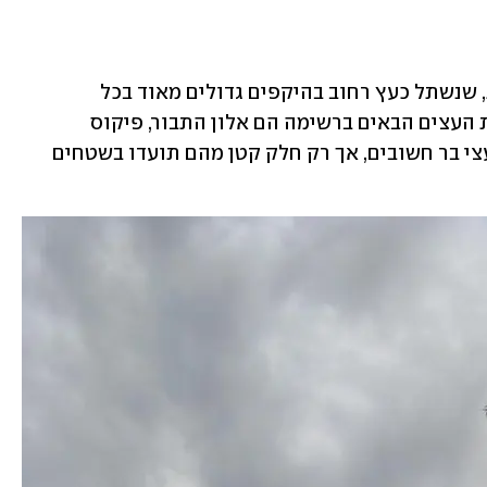
העץ השני בתפוצתו הוא פיקוס השדרות, שנשתל כעץ רחוב בהיקפים גדולים מאוד בכל 
היישובים העירוניים בשנות ה-40. ארבעת העצים הבאים ברשימה הם אלון התבור, פיקוס 
השקמה, ברוש מצוי וחרוב מצוי – כולם עצי בר חשובים, אך רק חלק קטן מהם תועדו בשטחים 