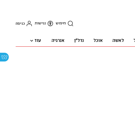
חיפוש
נגישות
כניסה
עוד
לאשה
אוכל
נדל"ן
אנרגיה