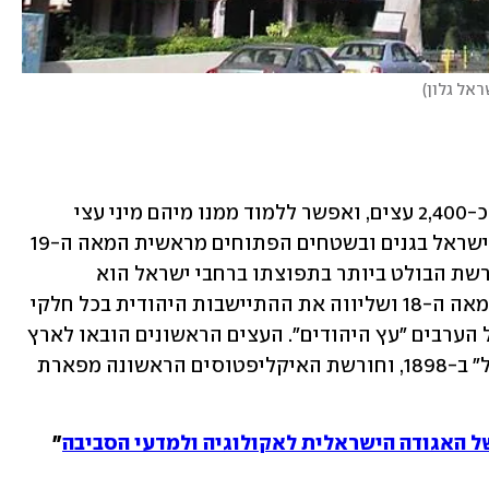
ראל גלון
)
 כולל כיום כ-2,400 עצים, ואפשר ללמוד ממנו מיהם מיני עצי 
התרבות והבר שניטעו בשכיחות גבוהה בישראל בגנים ובשטחים הפתוחים מראשית המאה ה-19 
ועד שנות ה-80 של המאה ה-20. עץ המורשת הבולט ביותר בתפוצתו ברחבי ישראל הוא 
איקליפטוס המקור, שנשתל החל מסוף המאה ה-18 ושליווה את ההתיישבות היהודית בכל חלקי 
הארץ. עץ זה אף מכונה בפי תושבי ישראל הערבים "עץ היהודים". העצים הראשונים הובאו לארץ 
בעזרת בית הספר החקלאי "מקווה ישראל" ב-1898, וחורשת האיקליפטוסים הראשונה מפארת 
של האגודה הישראלית לאקולוגיה ולמדעי הסביבה
"