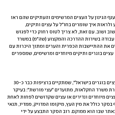
במשך שנים שמעתי מחברים ומעמיתים לענף הגינון על העצים המרשימים והעתיקים שהם ראו 
במהלך טיוליהם בעולם. "אתה חייב לנסוע ולראות איך שומרים בחו"ל על עצים ותיקים, 
שמספרים את תולדות המקום", אמרו לי שוב ושוב. עם זאת, לא צריך לטוס רחוק כדי לפגוש 
עצים יוצאי דופן. בעקבות שנים רבות של עבודה בשירות ההדרכה והמקצוע (שה"מ) במשרד 
החקלאות, מסיורים רבים בגנים שמקשטים את ההתיישבות הכפרית והערים ומתוך היכרות עם 
נופי ישראל, גיליתי שגם בארצנו יש הרבה עצים בוגרים ותיקים מיוחדים ומרשימים, שמספרים 
לכן, יזמתי ב-1990 את ביצועו של "סקר עצים בוגרים בישראל", שמתקיים ברציפות כבר כ-30 
שנה עד ימים אלה. בסקר, שמתבצע במסגרת משרד החקלאות, מתועדים "עצי מורשת": בעיקר 
עצים ותיקים שניטעו לפני קום המדינה, עצים מיוחדים ונדירים או עצים שקדושים לפחות לאחת 
מהדתות המונותאיסטיות. המידע שנאסף בסקר כולל את מין העץ, מיקומו המדויק, ממדיו, תנאי 
גידולו, סיפורו ההיסטורי וכמות העצים באתר שבו הוא ממוקם. רוב הסקר התבצע על ידי 