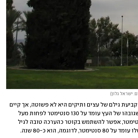
ם: ישראל גלון
)
משתנה נוסף שנבדק בסקר הוא גיל העץ. קביעת גילם של עצים ותיקים היא לא פשוטה, אך קיים 
קשר בין גיל העץ לבין קוטר הגזע, ולכן כשגובהו של העץ עומד על 130 סנטימטר לפחות מעל 
הקרקע וקוטר הגזע עומד על 20–100 סנטימטר, אפשר להשתמש בקוטר כהערכה טובה לגיל 
מה, הוא כ-80 שנה. 