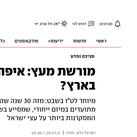
מבזקים
דווחו לנו
°
28
תל אביב
ראשי
חדשות
ידיעות+
פודקאסטים
כל
סביבה ומדע
מורשת מעץ: איפה 
בארץ?
מיוחד לט"ו ב
מתועדים במיזם ייחודי, שמסייע 
המסקרנות ביותר על עצי ישראל
|
ישראל גלון, זווית
28.01.21 | 06:46