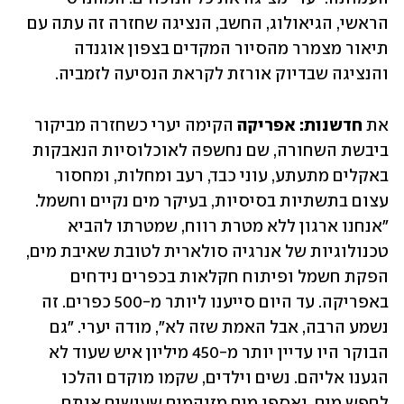
הראשי, הגיאולוג, החשב, הנציגה שחזרה זה עתה עם 
תיאור מצמרר מהסיור המקדים בצפון אוגנדה 
והנציגה שבדיוק אורזת לקראת הנסיעה לזמביה.
את 
חדשנות: אפריקה
 הקימה יערי כשחזרה מביקור 
ביבשת השחורה, שם נחשפה לאוכלוסיות הנאבקות 
באקלים מתעתע, עוני כבד, רעב ומחלות, ומחסור 
עצום בתשתיות בסיסיות, בעיקר מים נקיים וחשמל. 
"אנחנו ארגון ללא מטרת רווח, שמטרתו להביא 
טכנולוגיות של אנרגיה סולארית לטובת שאיבת מים, 
הפקת חשמל ופיתוח חקלאות בכפרים נידחים 
באפריקה. עד היום סייענו ליותר מ-500 כפרים. זה 
נשמע הרבה, אבל האמת שזה לא", מודה יערי. "גם 
הבוקר היו עדיין יותר מ-450 מיליון איש שעוד לא 
הגענו אליהם. נשים וילדים, שקמו מוקדם והלכו 
לחפש מים, ואספו מים מזוהמים שעושים אותם 