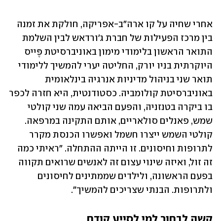
אחרי שחיה על קו ארה"ב-אפריקה, חולקת את זמנה 
בין מרכז הפעילות של חברת ג'ורדאש לבין השלמת 
התואר הראשון בלימודי מימון באוניברסיטת פֶּייס 
היוקרתית בניו יורק, החליטה יערי להמשיך ללימודי 
תואר שני בניהול מדיניות אנרגיה בינלאומית 
באוניברסיטת קולומביה. כסטודנטית, היא חזרה לכפר 
בו ביקרה בטנזניה, והפעם הביאה עמה שני קולטי 
שמש, פאנלים סולאריים, אותם התקינה במרפאה. 
קולטי השמש ייצרו חשמל ואפשרו הכנסת מקרר 
לתרופות וחיסונים. זו הייתה ההתחלה. "ראיתי כמה 
זה זול, ואיזה שינוי עצום זה לאנשים שרואים תקווה 
בפעם הראשונה, ולילדים שממתינים לחיסונים 
ולתרופות. הבנתי שצריכים להמשיך".
קשה לבחור למי לסייע קודם