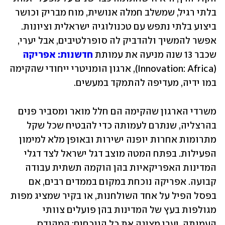
בלתי רגיל, שמשלב חמלה אנושית, מוח מבריק וכושר 
ביצוע בלתי נתפש עם טכנולוגיה ישראלית וציונות. 
אפשר להמשיך ולהדביק לה סופרלטיבים, אבל יערי, 
שכבר 13 שנה מניעה את עמותת 
חדשנות: אפריקה
(Innovation: Africa), ארגון הומניטרי ייחודי שהקימה 
במו ידיה, מעדיפה להתמקד במעשים. 
משרדי הארגון שהקימה הם חלל מואר ומסביר פנים 
בהרצליה, שנתרם לעמותה כדי להבטיח שכל שקל 
מתרומות אחרות יופנה ישירות ובאופן מלא למימון 
הפעילות. בפתח המטה מוצב דגל ישראל לצד דגלי 
המדינות האפריקאיות בהן הוקמה תשתית עבודה 
קבועה. אפריקה נוכחת במקום בממדים רבים, אם 
בפסל הפיל על אחד השולחנות, או בקיר שמציג מפות 
מגולפות בעץ של המדינות בהן פועלים צוותי 
העמותה. יערי מציגה את כל הנוכחים: המהנדס 