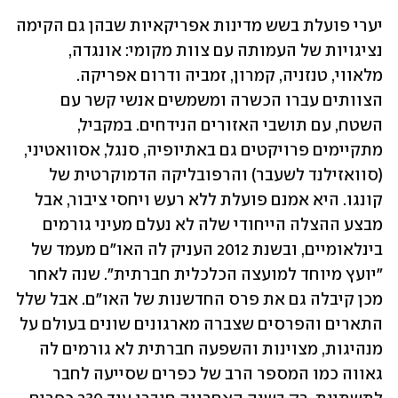
יערי פועלת בשש מדינות אפריקאיות שבהן גם הקימה 
נציגויות של העמותה עם צוות מקומי: אונגדה, 
מלאווי, טנזניה, קמרון, זמביה ודרום אפריקה. 
הצוותים עברו הכשרה ומשמשים אנשי קשר עם 
השטח, עם תושבי האזורים הנידחים. במקביל, 
מתקיימים פרויקטים גם באתיופיה, סנגל, אסוואטיני, 
(סוואזילנד לשעבר) והרפובליקה הדמוקרטית של 
קונגו. היא אמנם פועלת ללא רעש ויחסי ציבור, אבל 
מבצע ההצלה הייחודי שלה לא נעלם מעיני גורמים 
בינלאומיים, ובשנת 2012 העניק לה האו"ם מעמד של 
"יועץ מיוחד למועצה הכלכלית חברתית". שנה לאחר 
מכן קיבלה גם את פרס החדשנות של האו"ם. אבל שלל 
התארים והפרסים שצברה מארגונים שונים בעולם על 
מנהיגות, מצוינות והשפעה חברתית לא גורמים לה 
גאווה כמו המספר הרב של כפרים שסייעה לחבר 