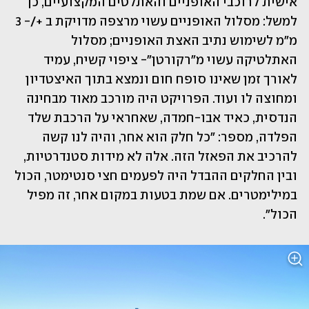
אישית לרוכבי האופניים והאתלטים המקצועיים, כך 
למשל: מסלול האופניים עשוי מרצפה מדויקת ב +/- 3 
מ"מ לשימוש נתיב האצת האופניים; מסלול 
האתלטיקה עשוי מ"רקורטן"- ציפוי קשיח, עמיד 
לאורך זמן שאינו סופח חום ונמצא בתוך האיצטדיון 
ומחוצה לו ועוד. הפרויקט היה מורכב מאוד מבחינה 
הנדסית, כאיד אבו-חמדה, שאחראי על הרכבת שלד 
הפלדה, מספר: ״כל חלק הוא אחר, והיה לנו קשה 
להרכיב את הפאזל הזה. אלה לא מידות סטנדרטיות, 
ובין החלקים ההבדל היה לפעמים חצי סנטימטר, הכול 
במילימטרים. אם שמת בטעות במקום אחר, זה מפיל 
הכול״.