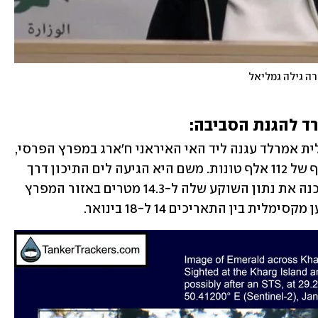
ה גילה גמליאל
ד להגנת הסביבה:
התקבל מידע חדש, לפיו המכלית אמרלד עגנה ליד האי האיראני ח'ארג במפרץ הפרסי, 
והעמיסה לפי ההערכה בנפט גולמי בהיקף של 112 אלף טונות. משם היא הגיעה לים התיכון דרך 
תעלת סואץ. במשרד הוסיפו המכלית עדכנה את נתון השוקע שלה ל-14.3 מטרים באזור המפרץ 
ת בין התאריכים 14 ל-18 בינואר.