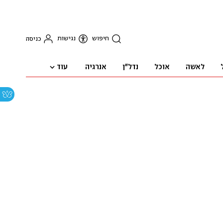
חיפוש
נגישות
כניסה
עוד
לאשה
אוכל
נדל"ן
אנרגיה