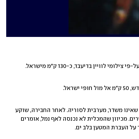
: האמרלד חברה לכלי שיט שאינו משדר, מערבית לסוריה. לאחר החבירה, שוקע 
האונייה מתעדכן מ-14.3 מטרים ל-8.5 מטרים. מכיוון שהמכלית לא נכנסה לאף נמל, אומרים 