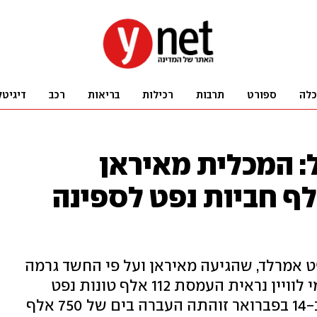
כלה
ספורט
תרבות
רכילות
בריאות
רכב
דיגיטל
: המכלית מאיראן
ירה בים 750 אלף חביות נפט לספינה
 אמרלד, שהגיעה מאיראן ועל פי החשד גרמה
לזיהום הזפת בחופי ישראל: בצילומי לוויין נראית העמסת 112 אלף טונות נפט
גולמי ב-17 בינואר ליד אי איראני, וב-14 בפברואר זוהתה העברה בים של 750 אלף