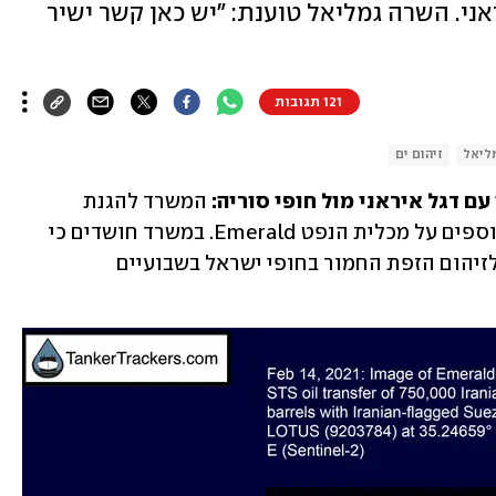
אני. השרה גמליאל טוענת: "יש כאן קשר ישיר
121 תגובות
ליאל
זיהום ים
ם דגל איראני מול חופי סוריה: 
המשרד להגנת 
הסביבה פרסם בצהריים (יום ה') פרטים נוספים על מכלית הנפט Emerald. במשרד חושדים כי 
נפט גולמי, שהיה במכלית, הוא זה שגרם לזיהום הזפת החמור בחופי ישראל בשבועיים 