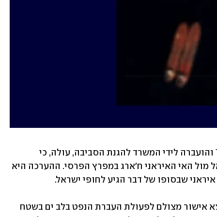
מבדיקה שביצעה חברת TankerTrackers והועברה לידי המשרד להגנת הסביבה, עולה, כי 
המכלית Emerald, תועדה ב-17 בינואר אל מול האי האיראני ח'ארג במפרץ הפרסי. ההערכה היא 
בנוסף, אמרו במשרד להגנת הסביבה, נמצא אישור מצולם לפעולת העברת הנפט בלב ים בשטח 