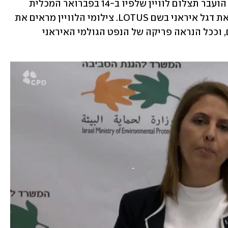
הים הפתוח בין קפריסין לסוריה. למשרד הועבר תצלום לוויין שלפיו ב-14 בפברואר המכלית 
אמרלד העבירה נפט גולמי למכלית הנושאת דגל איראני בשם LOTUS. צילומי הלוויין מראים את 
החבירה של שתי המכליות (STS) בלב הים, וככל הנראה פריקה של הנפט הגולמי האיראני 