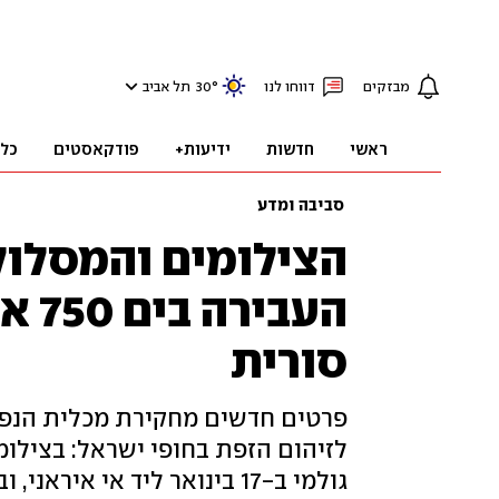
מבזקים
דווחו לנו
°
30
תל אביב
ראשי
חדשות
ידיעות+
פודקאסטים
כל
סביבה ומדע
הצילומים והמסלול
העב
סורית
פרטים חדשים מחקירת מכלית הנפט