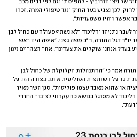
השלכות לאותה הצבעה: "חברים, לגבי החוק של ניצן הורוביץ - לתפיסתי וגם לפי רבים מכם 
טיפולי המרה נולדו בחטא, ומקומם מחוץ לחוק. לכן נצביע בעד החוק ונגד טיפולי המרה. זכרו, 
בר אפשר ויהיו משמעויות".
אבל כאמור, החרדים הפנו את זעמם בעיקר לעבר נתניהו והליכוד. "לא נשתף פעולה עם כחול לבן. 
אבל גם שלטון הליכוד שווה לכפרות", אמר יו"ר דגל התורה, ח"כ משה גפני. "איפה היה ראש 
הממשלה נתניהו? למה אמיר אוחנה הצביע בעד? אנחנו שוקלים את צעדינו". אחר הצהריים זימן 
שר הבינוי והשיכון יעקב ליצמן מיהדות התורה אמר כי "ההתנהלות הקלוקלת של כחול לבן 
בניגוד למשמעת הקואליציונית היא קריאת תיגר על השותפות הפוליטית איתם בצורה הזו. על 
הליכוד להחליט אם הוא יודע לנהל קואליציה או שהוא מאבד עצמו פוליטית". סגן השר מאיר 
פרוש, אף הוא מיהדות התורה, אמר: "אם הליכוד לא מסוגל בנושא כה עקרוני לציבור החרדי 
דעת". 