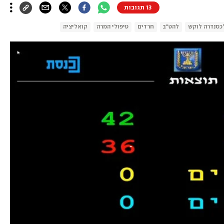
13 תגובות
כסנדרה לוקש
להט"ב
חרדים
טיפולי המרה
קואליציה