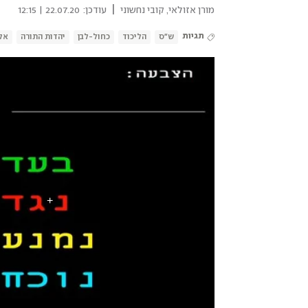
|
מורן אזולאי
,
קובי נחשוני
עודכן:
22.07.20 | 12:15
תגיות
ש"ס
הליכוד
כחול-לבן
יהדות התורה
אל