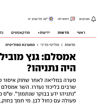
מבזקים
דווחו לנו
°
32
תל אביב
ראשי
חדשות
ידיעות+
פודקאסטים
כל
חדשות
פוליטי מדיני
המערכת הפוליטית
אמסלם: גנץ מוביל 
היה נתניהו?
סערה במליאה לאחר שחוק איסור טי
שרבים בליכוד נעדרו. השר אמסלם אמ
"נתניהו ידע בבוקר שנתמוך". ש"ס
פעולה עם כחול לבן. מי תמך בחוק, 