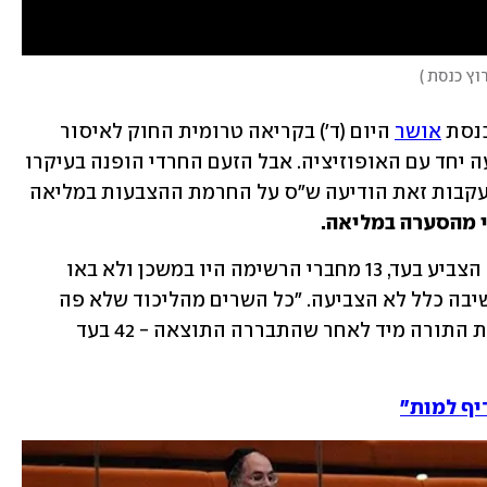
רוץ כנסת
)
נסת 
אושר
 היום (ד') בקריאה טרומית החוק לאיסור 
טיפולי המרה, בתמיכת כחול לבן שהצביעה יחד עם האופוזיציה. אבל הזעם החרדי הופנה בעיקרו 
דווקא לליכוד, ולא למפלגה של בני גנץ. בעקבות זאת הודיעה ש"ס על החרמת ההצבעות במליאה 
השר לביטחון פנים אמיר אוחנה מהליכוד הצביע בעד, 13 מחברי הרשימה היו במשכן ולא באו 
להצבעה וח"כ שרן השכל שניהלה את הישיבה כלל לא הצביעה. "כל השרים מהליכוד שלא פה 
הפילו את הממשלה", קראו בש"ס וביהדות התורה מיד לאחר שהתבררה התוצאה - 42 בעד 
יף למות"