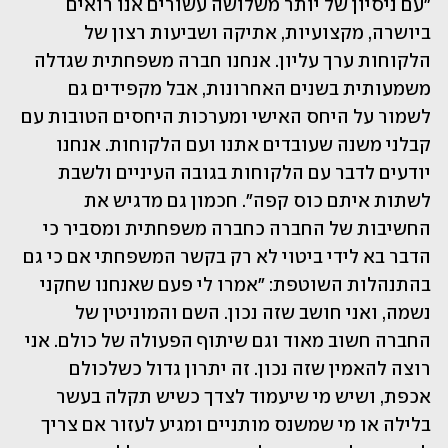
"עם ניסיון של יותר משלושה עשורים אנו רואים 
ביושרה, מקצועיות, אתיקה ושביעות רצון של 
הלקוחות ערך עליון. אנחנו חברה משפחתית שגדלה 
משמעותית בשנים האחרונות, אבל מקפידים גם 
לשמור על היחס האישי ומערכות היחסים הטובות עם 
קבלני משנה שעובדים אתנו ועם הלקוחות. אנחנו 
יודעים לדבר עם הלקוחות בגובה העיניים ולשבת 
לשתות איתם כוס קפה". חכמון גם מדגיש את 
החשיבות של החברה כחברה משפחתית ומסביר כי 
הדבר בא לידי ביטוי לא רק בקשר המשפחתי אם כי גם 
בהתנהלות השוטפת: "אמרו לי פעם שאנחנו שחקני 
נשמה, ואני חושב שזה נכון. השם והמוניטין של 
החברה חשוב מאוד וגם שיתוף הפעולה של כולם. אני 
רוצה להאמין שזה נכון. זה יתרון גדול כשלכולם 
אכפת, ושיש מי שיעמוד לצדך כשיש תקלה בעשר 
בלילה או מי שמשנס מותניים ומגיע לעזור אם צריך 