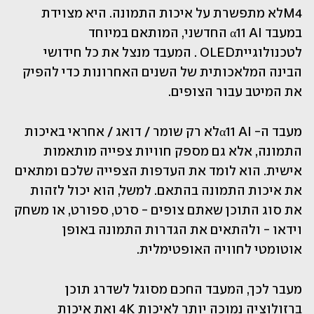
M4לא מתפשרת על איכות התמונה. היא מצוידת 
במעבד α11 AI החדשני, המותאם במיוחד 
לטכנולוגייתOLED . המעבד מנצל את כל חידושי 
הבינה המלאכותית של השנים האחרונות כדי להפיק 
את המיטב עבור הצופים.
מעבד ה- α11 AIלא רק שומר / דואג / אחראי באיכות 
התמונה, אלא גם מספק חוויות צפייה מותאמות 
אישית. הוא לומד את העדפות הצפייה שלכם ומתאים 
את איכות התמונה בהתאם. למשל, הוא יכול לזהות 
את סוג התוכן שאתם צופים - סרט, ספורט, או משחק 
וידאו - ולהתאים את הגדרות התמונה באופן 
אוטומטי לחוויה האופטימלית.
מעבר לכך, המעבד החכם מסוגל לשדרג תוכן 
ברזולוציה נמוכה יותר לאיכות 4K ואת איכות 