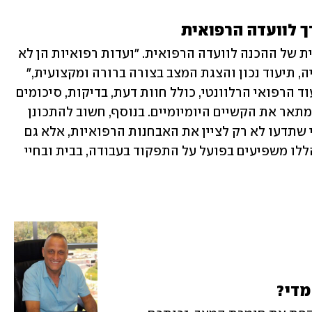
ך לוועדה הרפואית
 מדגיש את החשיבות הקריטית של ההכנה לוועדה הרפואית. "ועדות רפואיות הן לא 
רק עניין רפואי, אלא גם עניין של פרזנטציה, תיעוד נכון והצגת המצב בצורה ברורה ומקצועית," 
הוא אומר. לכן, מומלץ להגיע עם כל התיעוד הרפואי הרלוונטי, כולל חוות דעת, בדיקות, סיכומים 
מהרופאים המטפלים וכן מכתב מפורט המתאר את הקשיים היומיומיים. בנוסף, חשוב להתכונן 
מראש על מה שאתם מתכוונים להגיד, כדי שתדעו לא רק לציין את האבחנות הרפואיות, אלא גם 
להסביר בצורה מסודרת כיצד הליקויים הללו משפיעים בפועל על התפקוד בעבודה, בבית ובחיי 
מדי?