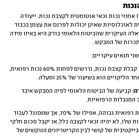
נכות
אבנר הייזלר מסביר שלא כל מי שנקבעו לו אחוזי נכות זכאי אוטומטית לקצבת נכות. ייעודה 
המהותי של קצבת נכות הוא לסייע כלכלית לאוכלוסיות שאינן יכולות לפרנס את עצמן בכבוד 
עקב מגבלות פיזיות או מנטליות. לכן, השאלה העיקרית שהביטוח הלאומי בודק היא באיזו מידה 
כרות של המבקש. 
ני תנאים עיקריים:
לצורך קבלת קצבת נכות, נדרשים לפחות 60% נכות רפואית, 
: 
קביעה של הביטוח הלאומי לפיה המבקש איבד 
"כלומר, יכול להיות מצב שבו אדם עם נכות רפואית גבוהה, אפילו של 70%, אך שמסוגל לעבוד 
בעבודה מותאמת שאיננה מושפעת מהנכות שלו, לא יהיה זכאי לקצבה כלל, או יקבל סכום חלקי 
בלבד. מצב זה יוצר פער בין התחושה הסובייקטיבית של קושי לבין הקריטריונים הנוקשים של 