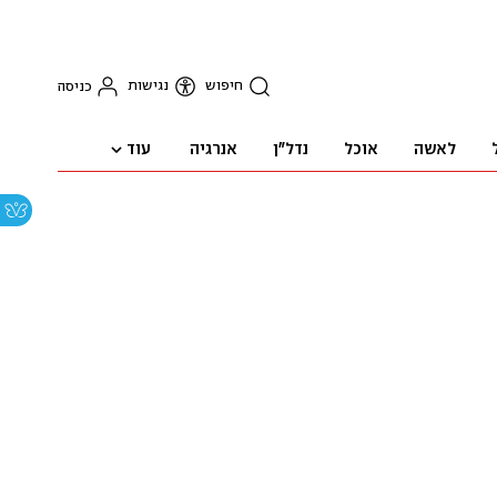
חיפוש
נגישות
כניסה
עוד
לאשה
אוכל
נדל"ן
אנרגיה