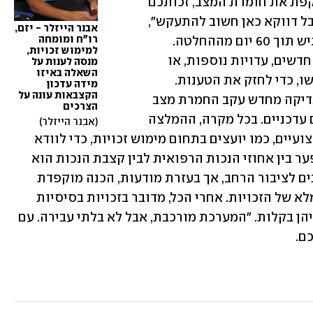
במקרה שהקצבה שנקבעה לכם אינה משקפת את חומרת המצב, זכותכם 
לערער עליה. "רבים מוותרים בשלב זה, אבל דווקא כאן חשוב להתעקש", 
אבנר הייזלר - יזם, 
רו"ח ומומחה 
מסביר הייזלר אבנר. את הערעור ניתן להגיש תוך 60 יום מההחלטה. 
למימוש זכויות, 
במקרה של ערעור, מומלץ לצרף מסמכים חדשים, עדויות נוספות, או 
מנסה לענות על 
השאלה באיזו 
חוות דעת מקצועיות נוספות לאלו שהוגשו, כדי לחזק את הטענות. 
מידה עדכון 
הקצבאות עונה על 
בנוסף, ישנם גם מקרים בהם ניתן לבקש בדיקה מחדש עקב החמרת מצב 
הצרכים
רפואי, או אף לפתוח תיק חדש עם נתונים עדכניים. בכל מקרה, ההמלצה 
אבנר הייזלר
של אבנר הייזלר היא להיעזר בגורמים מקצועיים, כמו יועצים בתחום מימוש זכויות, כדי לוודא 
שההליך יתבצע באופן מיטבי. לדבריו,  הפער בין אחוזי הנכות הרפואית לבין קצבת הנכות הוא 
תוצאה של קריטריונים שאינם תמיד מובנים לציבור הרחב, אך בעזרת מודעות, הכנה מוקפדת 
ופעולה אסרטיבית  ניתן להגיע למימוש מלא של הזכויות. אחרי הכל, מדובר בזכויות בסיסיות 
שהמדינה חייבת לאזרחיה, ואין לוותר עליהן בקלות. "המערכת מורכבת, אבל לא בלתי עבירה. עם 
ם.