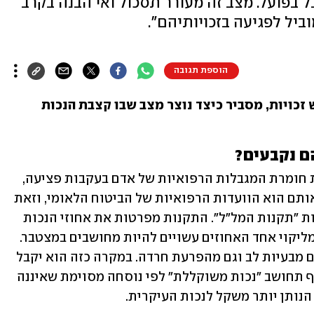
 בפועל. מצב זה מעורר תסכול ואי הבנה בקרב
ביל לפגיעה בזכויותיהם".
הוספת תגובה
אבנר הייזלר, יזם , רו"ח ומומחה למימוש זכויות, מסביר כיצד נוצר מצב שבו קצבת הנכות 
הם נקבעים?
'אחוזי נכות רפואית' הם המדד הקובע את חומרת המגבלות הרפואיות של אדם בעקבות פציעה, 
מחלה או מצב בריאותי כרוני. מי שקובע אותם הוא הוועדות הרפואיות של הביטוח הלאומי, וזאת 
באמצעות תקנות שנקבעו מראש, הנקראות "תקנות המל"ל". התקנות מפרטות את אחוזי הנכות 
עבור כל ליקוי וליקוי. כאשר אם יש יותר מליקוי אחד האחוזים עשויים להיות מחושבים במצטבר. 
הייזלר אבנר מביא כדוגמה  אדם הסובל גם מבעיות לב וגם מהפרעת חרדה. במקרה כזה הוא יקבל 
אחוזי נכות נפרדים עבור כל ליקוי, ולבסוף תחושב "נכות משוקללת" לפי נוסחה מסוימת שאיננה 
הנותן יותר משקל לנכות העיקרית.