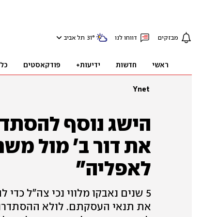
מבזקים
דווחו לנו
°
31
תל אביב
ראשי
חדשות
ידיעות+
פודקאסטים
כל
Ynet
הישג נוסף להסתדר
את דור ב' מול משר
לאפליה"
את תנאי העסקתם. לולא ההסתדרות 