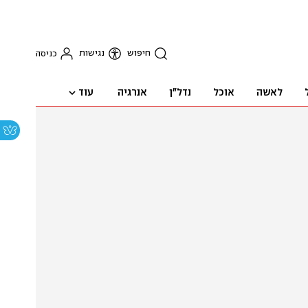
חיפוש
נגישות
כניסה
עוד
לאשה
אוכל
נדל"ן
אנרגיה