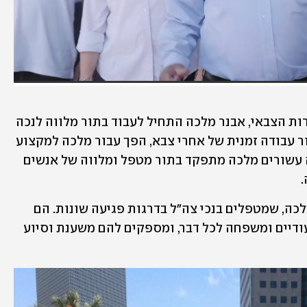
לפני כ-35 שנה, מיד לאחר שחרורו מהשירות הצבאי, אבנר מלכה התחיל לעבוד בתור מלווה לנכה 
צה"ל סיעודי פגוע ראש. מה שהתחיל בתור עבודה זמנית של אחרי צבא, הפך עבור מלכה למקצוע 
ולשליחות אמיתית. כבר למעלה משלושה עשורים מלכה מתפקד בתור מטפל ומלווה של אנשים 
בישראל ישנם עוד כ-3,000 מלווים כמו מלכה, שמטפלים בנכי צה"ל בדרגות פגיעה שונות. הם 
משמשים להם אחים בוגרים, מטפלים סיעודיים ומשפחה לכל דבר, ומספקים להם משענת וסיוע 