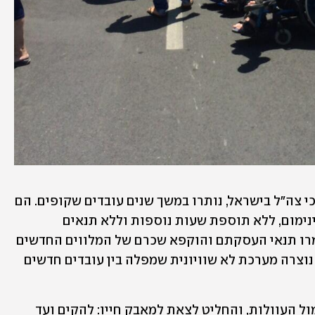
אותם מלווים, שהם כל עולמם של אלפי נכי צה"ל בישראל, נותרו במשך שנים עובדים שקופים. הם 
מועסקים בתור עובדי קבלן במשכורות מינימום, ללא תוספת שעות נוספות וללא תנאים 
סוציאליים נאותים. לפני כעשור אף הוחמרו תנאי העסקתם והוקפא שכרם של המלווים החדשים 
שהצטרפו למעגל הליווי של נכי צה"ל. כך נוצרה מערכת לא שוויונית שמפלה בין עובדים חדשים 
אבנר מלכה לא יכול היה עוד לשתוק אל מול העוולות, והחליט לצאת למאבק חייו: להקים ועד 