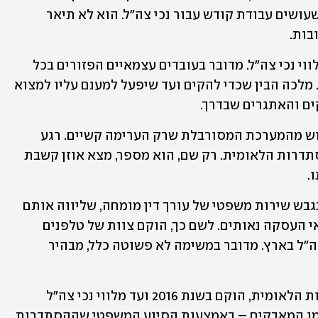
עובדים, שישמע את זעקתם של האנשים שעושים עבודת קודש עבור נכי צה"ל. הוא לא תיאר 
ות. 
חמש שנים לקח למלכה להקים את ועד מלווי נכי צה"ל. מדובר בעובדים עצמאיים הפזורים בכל 
חלקי הארץ ואינם נמצאים בקשר יומיומי. מלכה הבין שכדי להקים ועד שיפעל למענם עליו למצוא 
ים והאתגרים שבדרך.
הוא פנה לשני ארגוני עובדים, אך חש ייאוש מהמערכת המסורבלת שרק הערימה קשיים. רגע 
לפני שוויתר והרים ידיים, מלכה פנה להסתדרות הלאומית. רק שם, הוא מספר, מצא אוזן קשבת 
. 
ההסתדרות הלאומית סיפקה לוועד המתגבש שירות משפטי של עורך דין מומחה, שליווה אותם 
בכל צעד בהתאגדות ובמאבק להשגת תנאי העסקה נאותים. לשם כך, הוקם צוות של טלפנים 
ותחקירנים שסייע באיתור כל מלווי נכי צה"ל בארץ. מדובר במשימה לא פשוטה כלל, מבהיר 
אחרי עבודת שטח מאומצת של ההסתדרות הלאומית, הוקם בשנת 2016 ועד מלווי נכי צה"ל 
ומלכה מונה לתפקיד היו"ר. אך כאן לא תמו המאבקים – באמצעות הסיוע המשפטי שההסתדרות 