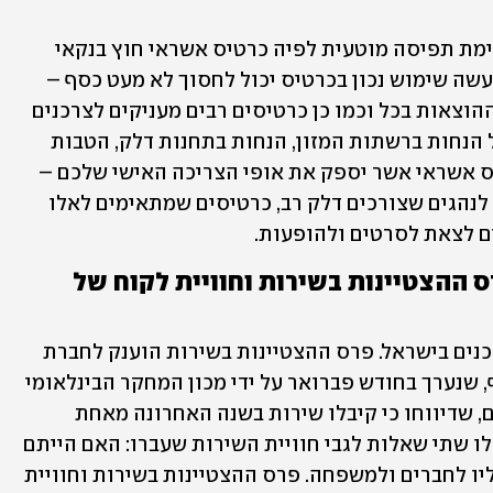
– קיימת תפיסה מוטעית לפיה כרטיס אשראי חוץ בנקאי 
משמעותו כלי נוסף לבזבוז כספים אך למעשה שימוש נכון בכרטיס יכול לחסוך לא מעט כסף – 
הוא מאפשר לנו לבצע מעקב שוטף אחר ההוצאות בכל וכמו כן כרטיסים רבים מעניקים לצרכנים 
הטבות בעלות ערך כספי גבוה, כמו למשל הנחות ברשתות המזון, הנחות בתחנות דלק, הטבות 
מתחום הפנאי ועוד. מומלץ לבחור בכרטיס אשראי אשר יספק את אופי הצריכה האישי שלכם – 
ישנם למשל כרטיסים המתאימים במיוחד לנהגים שצורכים דלק רב, כרטיסים שמתאימים לאלו 
ם לצאת לסרטים ולהופעות.
הצרכנים בישראל העניקו את פרס ההצטיינות בשירות וחוויית לקוח של 
BRAVO היא ההמלצה האמיתית של הצרכנים בישראל. פרס ההצטיינות בשירות הוענק לחברת 
ישראכרט  לאחר מחקר צרכנים רחב היקף, שנערך בחודש פברואר על ידי מכון המחקר הבינלאומי 
"קנטאר" בקרב צרכניות וצרכנים ישראלים, שדיווחו כי קיבלו שירות בשנה האחרונה מאחת 
מחברות כרטיסי האשראי. הלקוחות נשאלו שתי שאלות לגבי חוויית השירות שעברו: האם הייתם 
שבעי רצון ממנו והאם הייתם ממליצים עליו לחברים ולמשפחה. פרס ההצטיינות בשירות וחוויית 