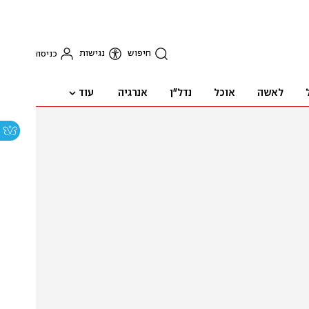
חיפוש
נגישות
כניסה
עוד
לאשה
אוכל
נדל"ן
אנרגיה