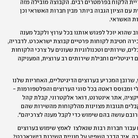
אלף לקוחות עסקיים והיא בוחנת את חוויית הלקוח בפרמטרים רבים. הקבוצה מובילה מזה 
מספר שנים בפרמטר שביעות רצון הכללית עם הציון הגבוה ביותר מבין חברות האשראי וכן 
ת האשראי. 
"אנו מאמינים שכשלקוח צריך אותנו, חשוב שהוא יוכל לפגוש אותנו בכל ערוץ ולקבל מענה 
מיידי", מציינת הגר בן עזרא, סמנכ"לית בכירה חטיבת לקוחות פרטיים קבוצת ישראכרט. לדבריה, 
" אנחנו עושים זאת באמצעות יישום של כלים, שירותים וטכנולוגיות שעונים על צרכי הלקוחות 
והשותפים שלנו, ומספקים אמצעי תשלום דיגיטליים וחבילת שירותים רב ערוצית, המעניקה 
"כחברה עם מיליוני אינטראקציות בחודש, שרובן המכריע בערוצים הדיגיטליים, האחריות שלנו 
היא לספק שירות מתקדם, איכותי, דיגיטלי ומבוסס דאטה בכל סוגי הערוצים והפלטפורמות - 
מענה קולי, צ'אט, רשתות חברתיות, אפליקציה, אתר אינטרנט, דואר אלקטרוני, קבלת קהל 
וכמובן מענה אנושי על ידי נציג. אנחנו מקבלים תגובות מצוינות מהלקוחות מהשירות שהם 
ובם עושה בהם שימוש כדי לקבל מענה לצרכיהם". 
הקורונה היוותה ללא ספק קו פרשת מים עבור חברות רבות שנאלצו  לאמץ שימוש בערוצים 
. איך הדבר השפיע על חוויית השירות בישראכרט? 