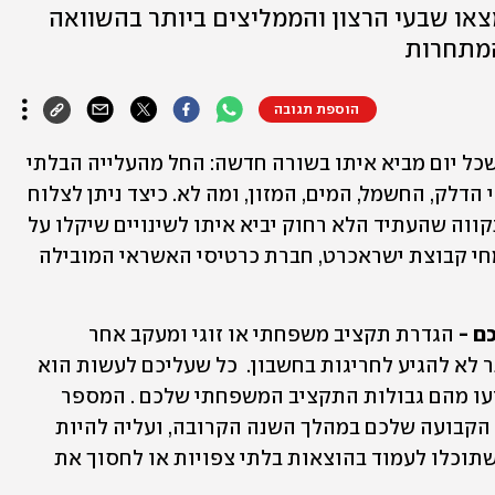
נמצאו שבעי הרצון והממליצים ביותר בהשוואה
המתחרות
הוספת תגובה
יוקר המחיה בישראל הולך וגואה ונדמה שכל יום מביא איתו בשורה חדשה: החל מהעלייה הבלתי 
פוסקת במחירי הדיור וכלה בעליית מחירי הדלק, החשמל, המים, המזון, ומה לא. כיצד ניתן לצלוח 
את התקופה הלא פשוטה הזו בשלום, בתקווה שהעתיד הלא רחוק יביא איתו לשינויים שיקלו על 
הכיס שלנו? הנה לכם מספר טיפים ממומחי קבוצת ישראכרט, חברת כרטיסי האשראי המובילה 
ם - 
הגדרת תקציב משפחתי או זוגי ומעקב אחר 
ההוצאות הם הדרך הטובה והיעילה ביותר לא להגיע לחריגות בחשבון.  כל שעליכם לעשות הוא 
להכין טבלת הוצאות מסודרת על פיה תדעו מהם גבולות התקציב המשפחתי שלכם . המספר 
שתקבלו הוא למעשה ההוצאה החודשית הקבועה שלכם במהלך השנה הקרובה, ועליה להיות 
נמוכה מההכנסה החודשית שלכם – כדי שתוכלו לעמוד בהוצאות בלתי צפויות או לחסוך את 