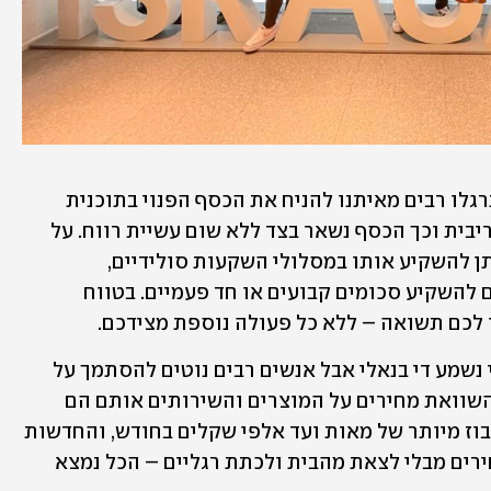
 – במשך שנים התרגלו רבים מאיתנו להניח את הכסף הפנוי בתוכנית 
חיסכון בנקאית שלא הניבה כמעט אחוזי ריבית וכך הכסף נשאר בצד ללא שום עשיית רווח. על 
מנת כן ליהנות מרווחים על הכסף הזה ניתן להשקיע אותו במסלולי השקעות סולידיים, 
שמתאפיינים בסיכון נמוך ומאפשרים לכם להשקיע סכומים קבועים או חד פעמיים. בטווח 
לכם תשואה – ללא כל פעולה נוספת מצידכם. 
 – זה אולי נשמע די בנאלי אבל אנשים רבים נוטים להסתמך על 
הרגלים ישנים או על נוחות ולא מבצעים השוואת מחירים על המוצרים והשירותים אותם הם 
צורכים. התנהגות זו עלולה להתבטא בבזבוז מיותר של מאות ועד אלפי שקלים בחודש, והחדשות 
הטובות הן שכיום ניתן לבצע השוואת מחירים מבלי לצאת מהבית ולכתת רגליים – הכל נמצא 