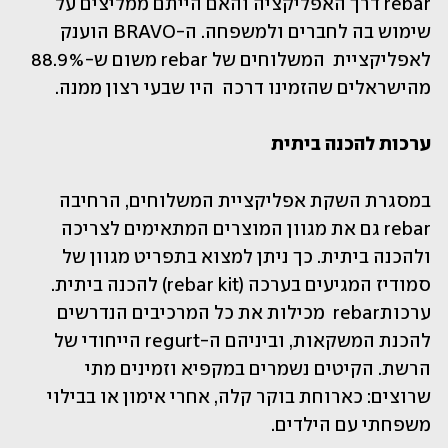
rebar דרך האפליקציה והאם הייתם ממליצים על 
שימוש בה לחברים ולמשפחה. ה-BRAVO הוענק 
לאפליקציית  המשלוחים של rebar משום ש-88.9% 
מהישראלים שהזמינו דרכה  היו שבעי רצון ממנה.
ערכות להכנה ביתית 
במסגרת השקת אפליקציית המשלוחים, הרחיבה 
rebar גם את מגוון המוצרים המתאימים לצריכה 
ולהכנה ביתית. כך ניתן למצוא בתפריט מגוון של 
סמודיז המגיעים בערכה (rebar kit) להכנה ביתית. 
ערכותrebar  מכילות את כל המרכיבים הנדרשים 
להכנת המשקאות, וביניהם ה-regurt הייחודי של 
הרשת. הקיטים נשמרים במקפיא וזמינים מתי 
שרוצים: כארוחת בוקר קלה, אחרי אימון או בבילוי 
משפחתי עם הילדים. 