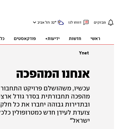
מבזקים
דווחו לנו
°
32
תל אביב
ראשי
חדשות
ידיעות+
פודקאסטים
כל
Ynet
אנחנו המהפכה
עכשיו, משהושלם פרויקט התחבורה
מהפכה תחבורתית בסדר גודל ארצי,
ובתדירות גבוהה יחברו את כל חלקי 
צועדת לעידן חדש כמטרופולין כלכ
ישראל"