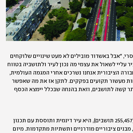
"מהפכה היא מילה מפחידה", אומר ד"ר לסרי, "אבל באשדוד מובילים לא מעט שינויים שלוקחים 
אותה למקום טוב יותר. בתפקידי כראש עיר עליי לשאול את עצמי מה נכון לעיר ולתושביה בטווח 
העכשווי והעתידי, ולמדתי שבתחום התחבורה הציבורית אנחנו נשרכים אחרי המגמה העולמית, 
ואם לא נפעל היום נמצא עצמנו, בעוד פחות מעשור תקועים בפקקים. לתקן אז את מה שאפשר 
לעשות היום פירושו סבל ארוך והרבה יותר קשה לתושבים, וזאת בהנחה שבכלל יימצא הכסף 
אשדוד, העיר החמישית בגודלה בישראל (255,457 תושבים), היא עיר דינמית ותוססת עם תכנון 
אורבני מוקפד, שכונות מגורים מטופחות, מבנים ציבוריים מודרניים ותשתיות מתקדמות. מיום 