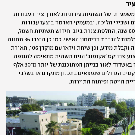
יר
במסגרת הפרויקט, ביצעה אשדוד שדרוג משמעותי של תשתיות עירוניות לאורך ציר העבודות. 
בצד הכבישים החדשים נבנו שבילי אופניים ושבילי הליכה, ובמעמקי האדמה בוצעו עבודות 
תשתית להחלפת צנרת מים מאזבסט בת 60 שנה, החלפת צנרת ביוב, חידוש תשתיות חשמל, 
טלפוניה ואינטרנט, והתקנת חיישנים ומצלמות להגברת הביטחון האישי. כמו כן הוצבו 36 תחנות 
אוטובוס חכמות, המאפשרות תכנון נסיעה וקבלת מידע, וכן שיחת וידאו עם מוקדן 106, תאורת 
לד מתקדמת, ריהוט רחוב מעוצב ועוד. ביצוע פרויקט 'אקומוב' הניח תשתית מתאימה לתנופת 
הפיתוח והגידול בכמות הנוסעים הצפויה באשדוד, לאור בנייתן המתוכננת של יותר מ־30 אלף 
יחידות דיור לזוגות צעירים, ולאור הפרויקטים הגדולים שנמצאים בתכנון מתקדם או בשלבי 
יית הייטק ופיתוח התיירות.