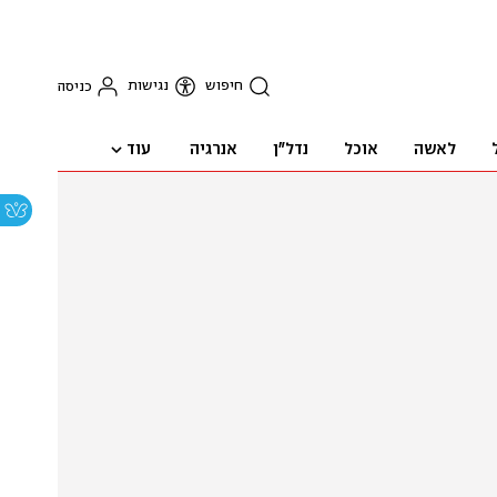
חיפוש
נגישות
כניסה
עוד
לאשה
אוכל
נדל"ן
אנרגיה