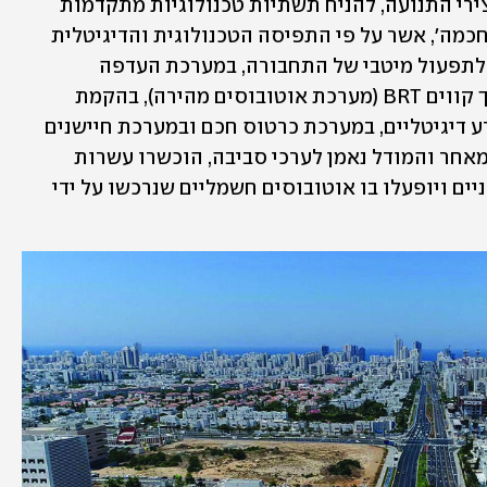
דאגה אשדוד להחליף תשתיות רבות על צירי התנועה, להניח תשתיות טכנולוגיות מתקדמות 
ולהתקין מערכות המותאמות לחזון 'עיר חכמה', אשר על פי התפיסה הטכנולוגית והדיגיטלית 
שלה, באה לידי ביטוי במרכז בקרה מרכזי לתפעול מיטבי של התחבורה, במערכת העדפה 
לרמזורים בצירים המרכזיים, בתכנון מערך קווים BRT (מערכת אוטובוסים מהירה), בהקמת 
תחנות נוסעים מקוונות והצבת שלטי מידע דיגיטליים, במערכת כרטוס חכם ובמערכת חיישנים 
לאיתור התקלות. כמו כן הם מדגישים כי מאחר והמודל נאמן לערכי סביבה, הוכשרו עשרות 
קילומטרים של מסלולים עבור רוכבי אופניים ויופעלו בו אוטובוסים חשמליים שנרכשו על ידי 