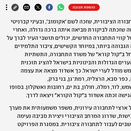
הוספת תגובה
באשדוד משיקים השבוע את פרויקט התחבורה הציבורית, שזכה לשם 'אקומוב', ובעיני קברניטי 
העיר מדובר בלא פחות ממהפכה. ההחלטה שזכתה לביקורת מביאה איתה ברכה גדולה, ואחרי 
שנים של עבודות ברחבי העיר והשקתם של קווי התחבורה החדשים, יכולים תושבי העיר לברך על 
המוגמר וליהנות משירותי תחבורה ברמה הגבוהה ביותר, במיוחד הקשישים, ציבור התלמידים 
ואוכלוסיות בשכונות הוותיקות. הכול החל ב"קול קורא" של משרד התחבורה, התשתיות 
הלאומיות והבטיחות בדרכים, שביקש מהערים הגדולות והבינוניות בישראל להציג תוכנית 
לעידוד תחבורה ירוקה ובת־קיימא, שתשמש מודל לערי ישראל. כך אשדוד מצאה את עצמה 
מתמודדת מול הערים נצרת, חדרה, נתניה, כפר סבא, הרצליה, רמת־גן, בני ברק, 
מודיעין־מכבים־רעות, פתח תקווה, בית שמש, לוד, רמלה, חולון, בת ים, רחובות ואשקלון. בסופו 
ישה זכתה אשדוד ב"קול הקורא" ויצאה לדרך. 
מודל ה'אקומוב' של אשדוד, שנבחר כמודל ארצי לתחבורה עירונית, משפר משמעותית את מערך 
התחבורה והניידות, תוך שימת דגש על נגישות, שדרוג המרחב הציבורי ויצירת סביבה נעימה 
ובטוחה למשתמשים, ובתוך כך לעודד תושבים לעבור לתחבורה ציבורית. במסגרת הפרויקט 