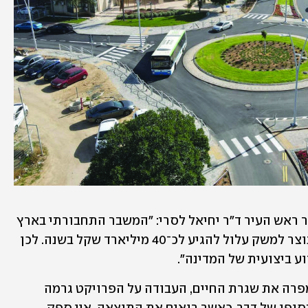
במהלך העבודה על פרויקט 'אקומוב', אמר ראש העיר ד"ר יחיאל לסרי: "המשבר התחבורתי בארץ 
הגיע לממדים של משבר לאומי. אובדן התוצר למשק עלול להגיע לכ־40 מיליארד שקל בשנה. לכן 
ע ביצועית של המדינה". 
כמו בכל עבודה מורכבת ואינטנסיבית שמפרה את שגרת החיים, העבודה על הפרויקט גרמה 