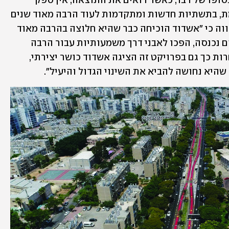
לפקקים בעיר והיוותה מטרד לתושבים. בסופו של דבר, כאשר רואים את התוצאה, אין ספק 
שאשדוד זכתה במערכת תחבורה מתקדמת, בתשתיות חדשות ומתקדמות לעוד הרבה מאוד שנים 
קדימה. באשדוד אומרים בהרבה מאוד גאווה כי "אשדוד הוכיחה כבר שהיא חלוצה בהרבה מאוד 
תחומים, ולא מעט תכנים ומיזמים שאליהם נכנסה, הפכו לאבני דרך משמעותיות עבור הרבה 
רשויות בישראל. וכמו בתוכניות רבות אחרות כך גם בפרויקט זה הציגה אשדוד כושר יצירתי, 
שהיא נחושה להביא את השינוי הגדול והיעיל".