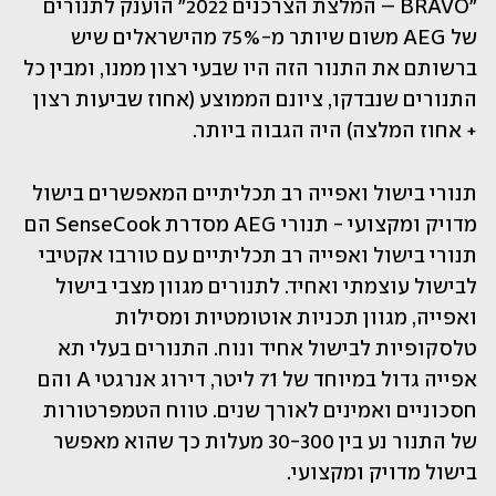
"BRAVO – המלצת הצרכנים 2022" הוענק לתנורים 
של AEG משום שיותר מ-75% מהישראלים שיש 
ברשותם את התנור הזה היו שבעי רצון ממנו, ומבין כל 
התנורים שנבדקו, ציונם הממוצע (אחוז שביעות רצון 
+ אחוז המלצה) היה הגבוה ביותר.
תנורי בישול ואפייה רב תכליתיים המאפשרים בישול 
מדויק ומקצועי - תנורי AEG מסדרת SenseCook הם 
תנורי בישול ואפייה רב תכליתיים עם טורבו אקטיבי 
לבישול עוצמתי ואחיד. לתנורים מגוון מצבי בישול 
ואפייה, מגוון תכניות אוטומטיות ומסילות 
טלסקופיות לבישול אחיד ונוח. התנורים בעלי תא 
אפייה גדול במיוחד של 71 ליטר, דירוג אנרגטי A והם 
חסכוניים ואמינים לאורך שנים. טווח הטמפרטורות 
של התנור נע בין 30-300 מעלות כך שהוא מאפשר 
בישול מדויק ומקצועי. 