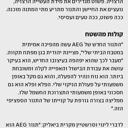
הרצויה. פשוט מגדירים את מידת העשייה הרצויה, 
נועצים את החיישן והתנור מתריע מתי המתנה מוכנה. 
ככה פשוט, ככה טעים ועסיסי.
קולות מהשטח
"התנור החדש של AEG עשה מהפיכה אמיתית 
במטבח הביתי שלי", מציינת יהודית בגן מפתח תקווה. 
"מעבר לכך שהוא יפהפה בעיצובו החדיש, הוא בעיקר 
עושה את עבודת הבישול והאפייה לקלה ומשובחת 
ביותר. הוא נוח ונהיר להפעלה, והוא גם מקל באופן 
משמעותי על פעולת הניקוי שלי. הפלא ופלא הוא גם 
חסכוני באופן משמעותי התצרוכת החשמל שלו. 
ממליצה בצורה גורפת על קנייתו של התנור הספציפי 
הזה."
לדברי לינוי וסרשטיין מקרית ביאליק: "תנור AEG הוא 