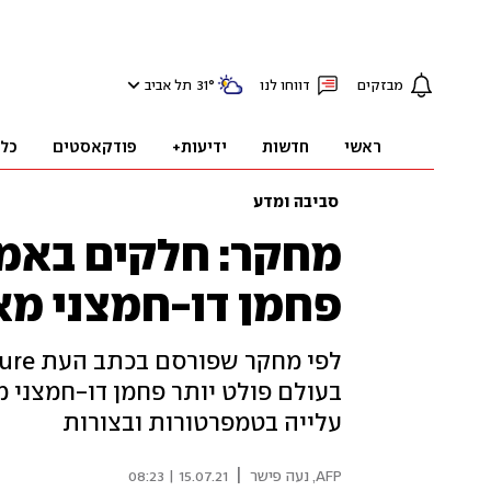
מבזקים
דווחו לנו
°
31
תל אביב
ראשי
חדשות
ידיעות+
פודקאסטים
כל
סביבה ומדע
מחקר: חלקים באמז
פחמן דו-חמצני מא
בעולם פולט יותר פחמן דו-חמצני 
עלייה בטמפרטורות ובצורות
|
AFP
,
נעה פישר
15.07.21 | 08:23