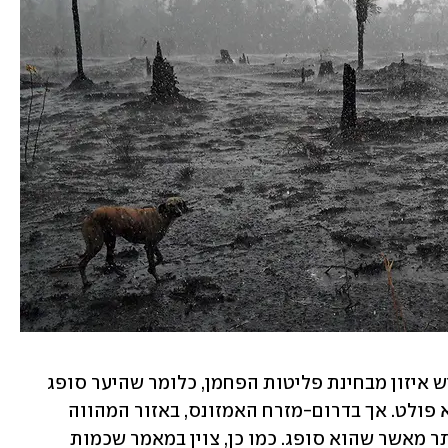
מהמחקר עלה כי בצפון-מערב האמזונס יש איזון מבחינת פליטות הפחמן, כלומר שהיער סופג 
את אותה כמות של פחמן דו-חמצני שהוא פולט. אך בדרום-מזרח האמזונס, באזור המהווה 
כ-20% מיער הגשם - הוא פולט הרבה יותר מאשר שהוא סופג. כמו כן, צוין במאמר שכמות 