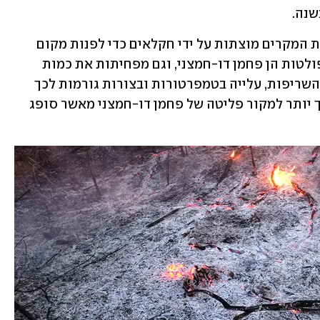
נה. 
רוב הפליטות נגרמות משריפות, שבמרבית המקרים מוצתות על ידי חקלאים כדי לפנות מקום 
עבור גידולי בקר וסויה. שריפות אלו גם פולטות הן פחמן דו-חמצני, וגם מפחיתות את כמות 
העצים שיכולים לספוג אותו. אך גם ללא השריפות, עלייה בטמפרטורות ובצורות גורמות לכך 
שהאזור הדרום-מזרחי של האמזונס הופך יותר למקור פליטה של פחמן דו-חמצני מאשר סופג 