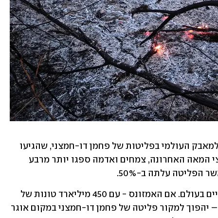
מערכות אקולוגיות יבשתיות הן חיוניות למאבק העולמי בפליטות של פחמן דו-חמצני, שהגיעו 
ל-40 מיליארד טון בשנת 2019. במהלך חצי המאה האחרונה, צמחים ואדמה ספגו יותר מרבע 
הפליטה עלתה ב-50%. 
האמזונס מכיל כמחצית מהיערות הטרופיים בעולם. אם האמזונס - עם 450 מיליארד טונות של 
פחמן דו חמצני שנמצא בצמחים ובאדמה – יהפוך למקור פליטה של פחמן דו-חמצני במקום אוגר 