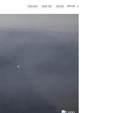
תגיות
סביבה
שריפות
אמזונס