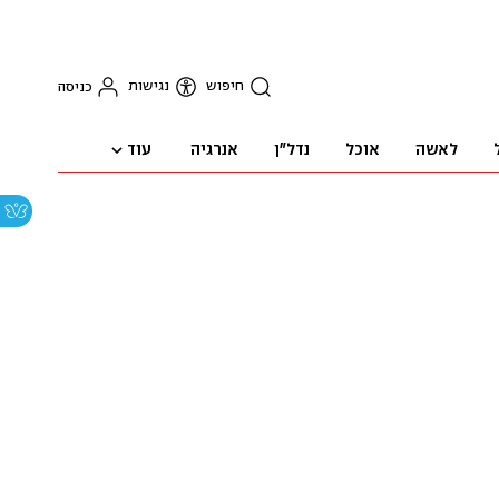
חיפוש
נגישות
כניסה
עוד
לאשה
אוכל
נדל"ן
אנרגיה