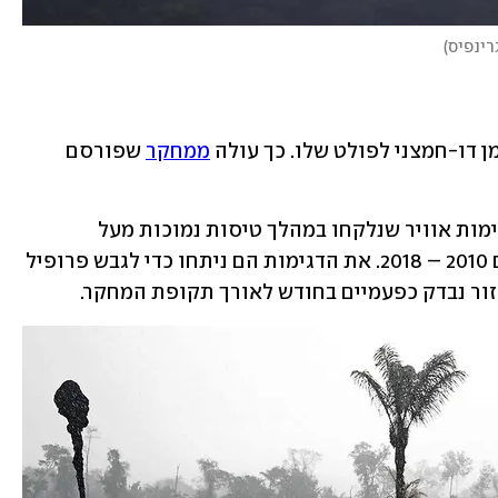
רינפיס
)
 דו-חמצני לפולט שלו. כך עולה 
ממחקר
 שפורסם 
במהלך המחקר, החוקרים בדקו כ-590 דגימות אוויר שנלקחו במהלך טיסות נמוכות מעל 
האמזונס בגובה של עד 4.5 ק"מ בין השנים 2010 – 2018. את הדגימות הם ניתחו כדי לגבש פרופיל 
אזור נבדק כפעמיים בחודש לאורך תקופת המחקר. 