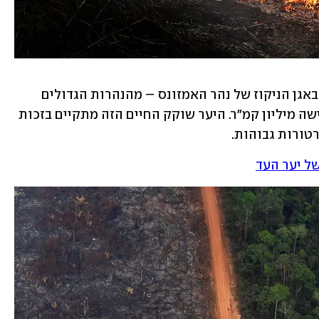
יער האמזונס הוא יער גשם טרופי השוכן באגן הניקוז של נהר האמזונס – מהנהרות הגדולים 
בעולם. שטחו של היער עצום ונאמד בכשישה מיליון קמ"ר. היער שוקק החיים הזה מתקיים בזכות 
טורות גבוהות. 
ל יער העד