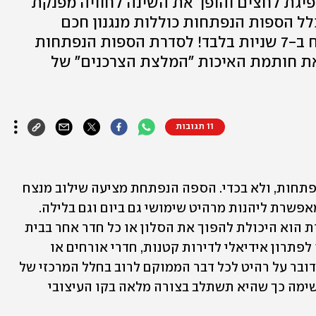
פיגת לחצים והופך את השינה לחוויה מפנקת
לל הספות הנפתחות כוללות מנגנון חכם
המאפשר העברה ממצב סגור לפתוח ב-7 שניות בלבד! לסדרת הספות הנפתחות
ת חותמת האיכות "המלצת הצרכנים" של
11 תגובות
בבתים רבים בישראל ניתן למצוא ספות נפתחות, ולא בכדי. הספה הנפתחת מציעה שילוב מנצח 
של נוחות, חיסכון במקום ואסתטיקה, המאפשרת ליהנות מרהיט שימושי גם ביום וגם בלילה. 
היתרון הבולט ביותר של הספות הנפתחות הוא היכולת להפוך את הסלון או כל חדר אחר בבית 
לחדר שינה בעת הצורך, מה שהופך אותה לפתרון אידיאלי לדירות קטנות, חדרי אורחים או 
חללים רב-תכליתיים. עם זאת, מכיוון שמדובר על רהיט לכל דבר הממוקם לרוב בחלל המרכזי של 
הבית יש לשים לב שהספה אסתטית ומרשימה כך שהיא תשתלב בצורה מלאה בקו העיצובי 