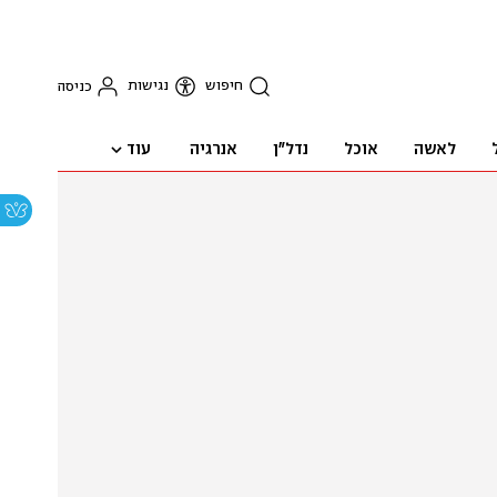
חיפוש
נגישות
כניסה
עוד
לאשה
אוכל
נדל"ן
אנרגיה