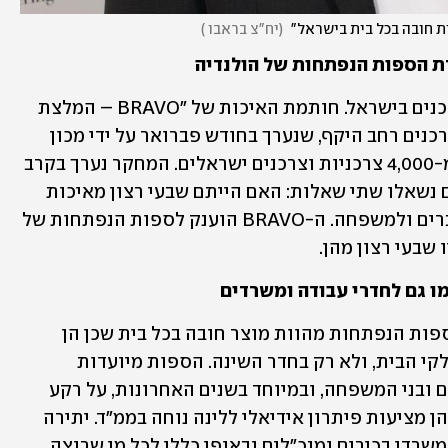
ת חובה בכל בית בישראל" 
(
יח"צ בראבו 
)
BRAVO היא ההמלצה האמיתית של הצרכנים בישראל. חותמת האיכות של "BRAVO – המלצת 
הצרכנים" הוענקה לסדרה לאחר מחקר צרכנים רחב היקף, שנערך בחודש פברואר על ידי מכון 
המחקר הבינלאומי "קנטאר" בקרב יותר מ-4,000 צרכניות וצרכנים ישראלים. המחקר נערך בקרב 
רוכשי הספות הנפתחות של הולנדיה והם נשאלו שתי שאלות: האם הייתם שבעי רצון מאיכות 
הספות והאם הייתם ממליצים עליהן לחברים ולמשפחה. ה-BRAVO הוענק לספות הנפתחות של 
מו גם לחדרי עבודה ומשרדים
לדברי עידן כץ, מנכ"ל הולנדיה: "סדרת הספות הנפתחות מהוות מוצר חובה בכל בית שכן הן 
מספקות פתרונות שינה איכותיים בכל חלקי הבית, ולא רק בחדר השינה. הספות מיועדות 
לאירוח ברמה גבוהה במיוחד עבור אורחים ובני המשפחה, ובמיוחד בשנים האחרונות, על רקע 
המציאות הביטחונית המורכבת בישראל, הן מציעות פיתרון אידיאלי ללינה נוחה בממ"ד. יתירה 
מכך הספות מתאימות גם לחדרי עבודה ומשרדי בכירים ומנכ"לים ובאופן כללי לכל מי שרוצה 