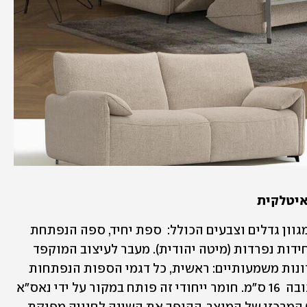
 איטלקית
הספות הנפתחות של הולנדיה מגיעות במגוון גדלים וצבעים הכולל:  ספת יחיד, ספה הנפתחת 
למיטה זוגית וכן  ספה המחולקת לשתי יחידות נפרדות (מיטה יהודית). מעבר לעיצוב המוקפד 
והאלגנטי הספות מאופיינות במספר יתרונות משמעותיים: ראשית, כל דגמי הספות הנפתחות 
מצוידים במזרני טמפור  (Tempur lux) בגובה  16 ס"מ. חומר ייחודי זה פותח במקור על ידי נאס"א 