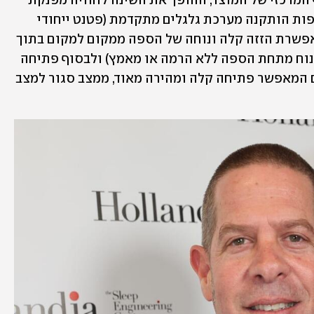
לספיגת לחצים, והוא נחשב לערך המוסף המרכזי של המוצר, ההופך את השינה לחוויה מפנקת 
גם מחוץ למיטה המרכזית. שנית, בכל הספות הותקנה מערכת גלגלים מתקדמת (פטנט ייחודי 
בשם  (MSS-  mobile sofa system  המאפשרת הזזה קלה ונוחה של הספה ממקום למקום בתוך 
הבית (בין היתר מאפשרת המערכת ניקוי נוח מתחת הספה ללא הרמה או מאמץ) ולבסוף פתיחה 
מהירה במיוחד : הספה כוללת מנגנון חכם המאפשר פתיחה קלה ומהירה מאוד, ממצב סגור למצב 