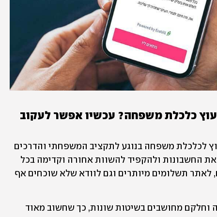
מכירים את הטיפ הראשון בכל ייעוץ כלכלת משפחה? עכשיו אפשר לעקוב 
אחת ההצעות הראשונות בכל פגישת ייעוץ לכלכלת משפחה בנוגע לתקציב המשפחתי והדרכים 
לחסוך בהוצאות החודשיות, היא לפתוח את החשבונות ולהקפיד להשוות אחורה וקדימה בכל 
חודש. בעיקר כדי לזהות חשבונות חריגים, לאתר תשלומים מיותרים וגם לוודא שלא שוכחים אף 
הרבה מהחשבונות משתנים על פי הצריכה וחלקם מחושבים בשיטות שונות, כך שחשוב מאוד 