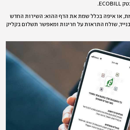
ECO.
מעכשיו, לא צריך לנסות להיזכר אם שילמת, או איפה בכלל שמת את הדף ההוא: השירות החדש 
מרכז את כל החשבונות אצלנו בחשבון שבנייד, שולח התראות על חריגות ומאפשר תשלום בקליק 