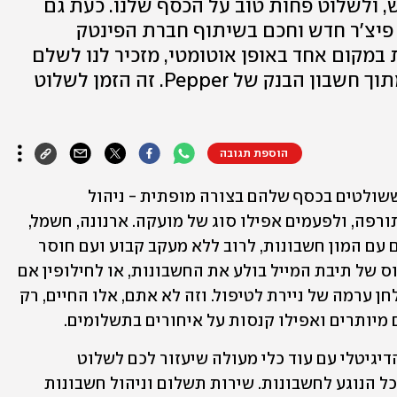
, ולשלוט פחות טוב על הכסף שלנו. כעת גם
 נפתרה - Pepper משיק פיצ'ר חדש וחכם בשיתוף חברת הפינטק
ונות במקום אחד באופן אוטומטי, מזכיר לנו לשלם
בזמן ומאפשר לנו לשלם בקליק – מתוך חשבון הבנק של Pepper. זה הזמן לשלוט
הוספת תגובה
גם אם אנחנו האנשים המסודרים ביותר, ששולטים בכסף שלהם בצורה מופתית - ניהול 
החשבונות של הבית נוטה להיות נקודת תורפה, ולפעמים אפילו סוג של מועקה. ארנונה, חשמל, 
מים, גז ועוד - בכל חודש אנחנו מתמודדים עם המון חשבונות, לרוב ללא מעקב קבוע ועם חוסר 
שליטה על ההוצאות. במקרים רבים, הכאוס של תיבת המייל בולע את החשבונות, או לחילופין אם 
אתם עוד לא שם – פשוט מונחת על השולחן ערמה של ניירת לטיפול. וזה לא אתם, אלו החיים, רק 
מיותרים ואפילו קנסות על איחורים בתשלומים.
כאן נכנס לתמונה Pepper, חשבון הבנק הדיגיטלי עם עוד כלי מעולה שיעזור לכם לשלוט 
בהוצאות הכלכליות שלכם, ובמקרה זה בכל הנוגע לחשבונות. שירות תשלום וניהול חשבונות 