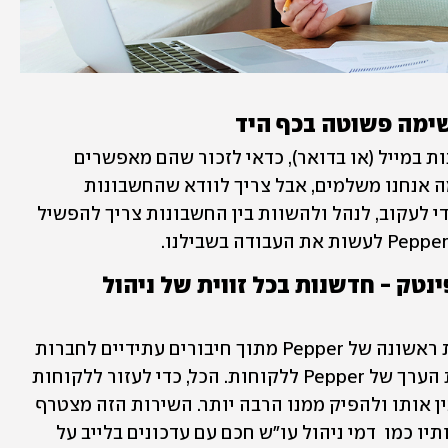
עבור אלו שבוחרים להמשיך לקבל חשבונות במייל (או בדואר), כדאי לזכור שהם מאפשרים 
שליטה חלקית בלבד - אנחנו יודעים על מה אנחנו משלמים, אבל צריך לוודא שהחשבונות 
מתקבלים בזמן ומשולמים בזמן. בנוסף, כדי לעקוב, לנהל ולהשוות בין החשבונות צריך להפשיל 
שיתוף פעולה הדוק עם עולם הפינטק - חדשנות בכל זווית של ניהול 
שיתוף הפעולה עם ECOBILL היא סנונית ראשונה של Pepper מתוך חיבורים עתידיים לחברות 
פינטק שונות, שנועדו להרחיב את הצעות הערך של Pepper ללקוחות. הכל, כדי לעזור ללקוחות 
להתקרב צעד נוסף אל הכסף שלהם, להבין אותו ולהפיק ממנו הרבה יותר. השירות הזה מצטרף 
למגוון שירותים ש-Pepper מציע ללקוחותיו כמו  דמי ניהול עו"ש חכם עם עדכונים בלייב על 