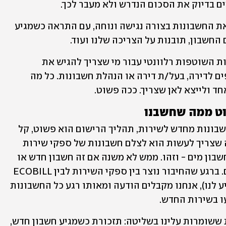
ם בדיוק את הסכום הנדרש ולא מעבר לכך.
השירות החדש של Pepper, בעצם מרכז את החשבונות בצורה נגישה ונוחה, עם התראה כשמגיע 
חשבון, תובנות על הצריכה שלנו ועוד.
עוד יתרון של שירות התשלומים וההוצאות השוטפות רלוונטי עבור מי שצריך להגיש את 
החשבונות לגורמים נוספים. למשל שותפים לדירה, בעל/ת דירה או הנהלת חשבונות. כל מה 
ד ולייצא לאן שצריך. ככה פשוט.
וט ממה שחשבנו 
כדי שלא נצטרך להכניס בכל פעם את החשבונות מחדש לשירות, תהליך הרישום הוא פשוט, קל 
וחד-פעמי. לאחר הרישום לשירות, כל מה שצריך לעשות הוא לצלם חשבונות של ספקי שירות 
דרך האפליקציה, לדוגמה חשבון חשמל, חשבון מים - וזהו. ממש לא משנה אם זה חשבון חדש או 
ישן, העיקר שהפרטים שלנו עליו – נכונים. ברגע שהחיבור נוצר בין ספקי השירות לבין ECOBILL 
(הם עושים את זה ביניהם, לבד, בלי להפריע לנו), אנחנו מקבלים הודעה ומאותו רגע כל החשבונות 
לאחר ההרשמה, מתחילים לקבל התראות ששומרות עלינו בשליטה: תזכורת כשמגיע חשבון חדש, 