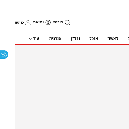
חיפוש
נגישות
כניסה
עוד
לאשה
אוכל
נדל"ן
אנרגיה