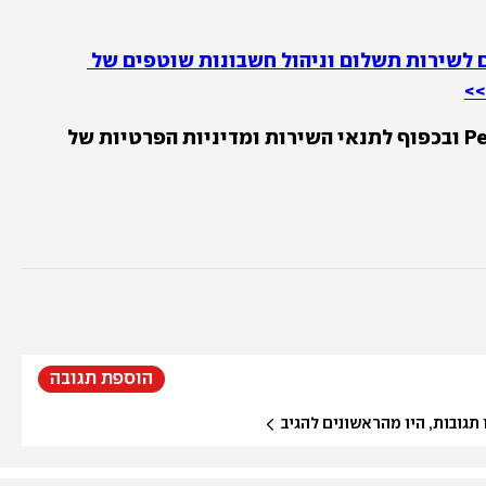
רוצים לסגור עוד פינה בחיים? מצטרפים לשירות תשלום וניהול חשבונות שוטפים של 
השירות ניתן לבעלי חשבון בנק ב-Pepper ובכפוף לתנאי השירות ומדיניות הפרטיות של 
הוספת תגובה
גובות, היו מהראשונים להגיב