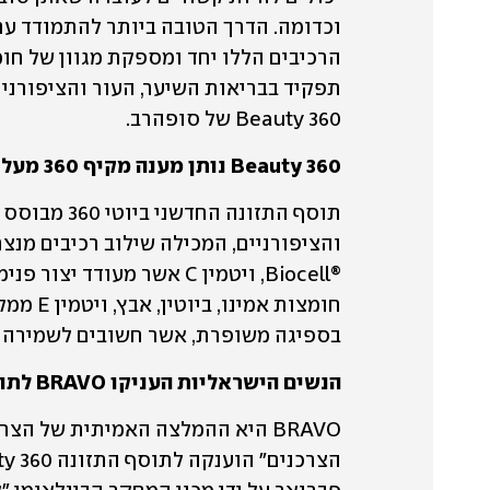
Beauty 360 של סופהרב.
Beauty 360 נותן מענה מקיף 360 מעלות לטיפוח: גם שיער, גם עור וגם ציפורניים
בספיגה משופרת, אשר חשובים לשמירה על 
הנשים הישראליות העניקו BRAVO לתוסף התזונה Beauty 360 של סופהרב