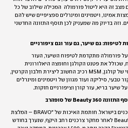
וכדומה. הדרך הטובה ביותר להתמודד עם מצב זה היא ליטול פורמולה  המכילה שילוב של כל 
הרכיבים הללו יחד ומספקת מגוון של חומצות אמינו, ויטמינים ומינרלים ספציפיים שיש להם 
תפקיד בבריאות השיער, העור והציפורניים. וזה בדיוק מה שמעניק לכן תוסף התזונה החדשני 
תוסף התזונה החדשני ביוטי 360 מבוסס על פורמולה מתקדמת לטיפוח השיער, העור 
והציפורניים, המכילה שילוב רכיבים מנצח, שכולל את פטנט הקולגן וחומצה היאלורונית 
®Biocell, ויטמין C אשר מעודד יצור פנימי של קולגן, MSM רכיב החשוב ליצירת חלבון הקרטין, 
חומצות אמינו, ביוטין, אבץ, ויטמין E ממקור טבעי, סיליקה ועוד מגוון של ויטמינים ומינרלים 
שיער בריא, עור קורן וציפורניים חזקות. 
BRAVO היא ההמלצה האמיתית של הצרכנים בישראל. חותמת האיכות של "BRAVO – המלצת 
הצרכנים" הוענקה לתוסף התזונה Beauty 360 לאחר מחקר צרכנים רחב היקף, שנערך בחודש 