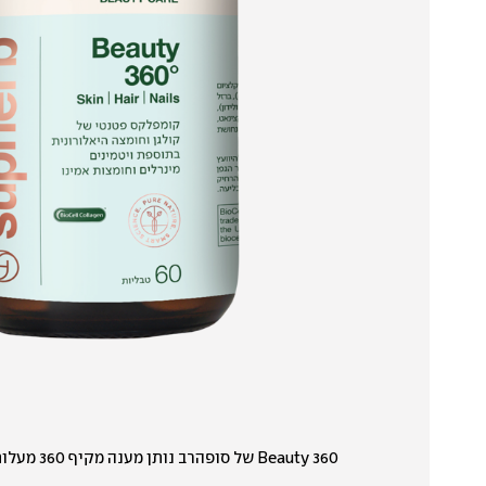
Beauty 360 של סופהרב נותן מענה מקיף 360 מעלות לטיפוח: גם שיער, גם עור וגם ציפורניים