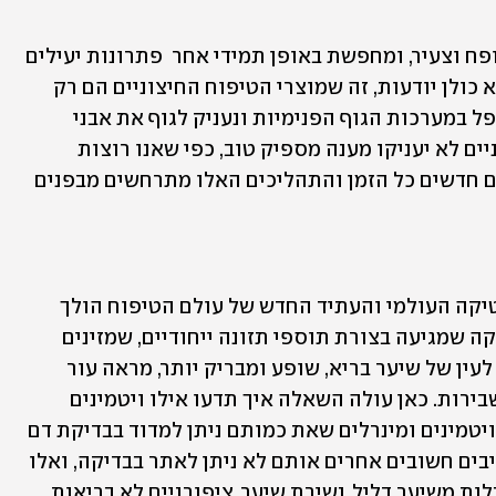
מי מאיתנו לא רוצה לשמור על מראה מטופח וצעיר, ומחפשת באופן תמידי אחר  פתרונות יעילים 
שישפרו את מראה העור והשיער.  מה שלא כולן יודעות, זה שמוצרי הטיפוח החיצוניים הם רק 
חלק מהפתרון האסתטי, וכל עוד שלא נטפל במערכות הגוף הפנימיות ונעניק לגוף את אבני 
הבניין הנחוצים לו, מוצרי הטיפוח החיצוניים לא יעניקו מענה מספיק טוב, כפי שאנו רוצות 
ושואפות. ככה  זה, הגוף שלנו מייצר תאים חדשים כל הזמן והתהליכים האלו מתרחשים מבפנים 
להבנה הזאת הגיע זה מכבר עולם האסתטיקה העולמי והעתיד החדש של עולם הטיפוח הולך 
לכיוון של "נוטרי-קוסמטיקה" – קוסמטיקה שמגיעה בצורת תוספי תזונה ייחודיים, שמזינים 
אותנו מבפנים החוצה עם השפעה נראית לעין של שיער בריא, שופע ומבריק יותר, מראה עור 
משופר וציפורניים חזקות והרבה פחות שבירות. כאן עולה השאלה איך תדעו אילו ויטמינים 
ומינרלים חסרים לכן? ובכן, בעוד שישנם ויטמינים ומינרלים שאת כמותם ניתן למדוד בבדיקת דם 
פשוטה, כמו למשל ברזל, הרי שישנם מרכיבים חשובים אחרים אותם לא ניתן לאתר בבדיקה, ואלו 
יכולים להיות קשורים לעובדה שאתן סובלות משיער דליל, נשירת שיער, ציפורניים לא בריאות 