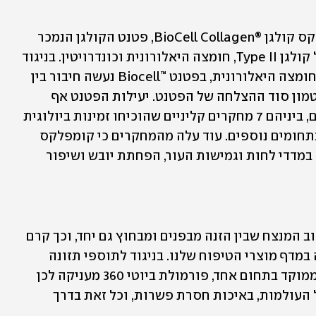
תוסף התזונה ביוטי 360 מכיל את קומפלקס קולגן ®BioCell Collagen, פטנט הקולגן הנמכר 
ביותר בעולם, אשר מכיל שילוב ייחודי של קולגן Type II, חומצה היאלורונית וכונדרויטין. בניגוד 
למוצרים אחרים בשוק שמשלבים קולגן וחומצה היאלורונית, בפטנט ™Biocell נעשה חיבור בין 
הרכיבים עצמם בטכנולוגיה ייחודית, ובו טמון סוד ההצלחה של הפטנט. יעילות הפטנט אף  
הוכחה בשורה ארוכה של מחקרים מדעיים, ביניהם 7 מחקרים קליניים שהוכיחו זמינות ביולוגית 
גבוהה ויעילות רבה בהשפעה על העור ובתחומים נוספים. עוד עלה מהמחקרים כי קומפלקס 
קולגן ®BioCell Collagen  תורם לשיפור במדדי לחות וגמישות העור, הפחתת יובש ושיפור 
שגרת הטיפוח של הדור החדש היא השילוב המנצח שבין הזנה מבפנים ומבחוץ גם יחד, וכך קרם 
הפנים ותוספי התזונה עומדים זה לצד זה במדף מוצרי הטיפוח שלנו. בניגוד לתוספי תזונה 
אחרים הקיימים בשוק, המציעים מענה הממוקד בתחום אחד, פורמולת ביוטי 360 מעניקה לכן 
מענה משולב ויעיל, המאפשר ליהנות מכל העולמות, באיכות חסרת פשרות, וכל זאת בדרך 