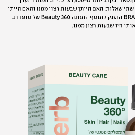
פברואר על ידי מכון המחקר הבינלאומי "קנטאר" בקרב יותר מ-1,500 צרכניות. המחקר נערך 
בקרב נשים שהשתמשו במוצר והן נשאלו שתי שאלות: האם הייתן שבעות רצון ממנו והאם הייתן 
ממליצות עליו לחברות ולמשפחה. ה-BRAVO הוענק לתוסף התזונה Beauty 360 של סופהרב 