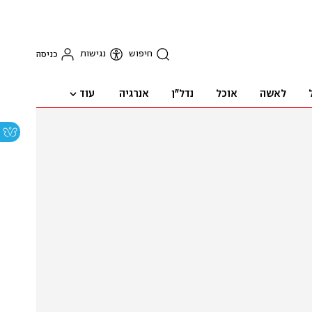
חיפוש
נגישות
כניסה
עוד
לאשה
אוכל
נדל"ן
אנרגיה