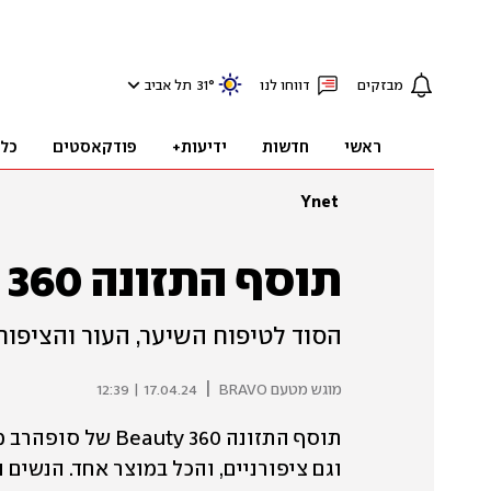
מבזקים
דווחו לנו
°
31
תל אביב
ראשי
חדשות
ידיעות+
פודקאסטים
כל
Ynet
תוסף התזונה Beauty 360 של סופהרב
הסוד לטיפוח השיער, העור והציפור
|
מוגש מטעם BRAVO
17.04.24 | 12:39