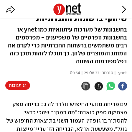
מקודם או ממומן? כך תזהו תוכן
שיווקי ברשתות החברתיות
בחשבונות של מערכות עיתונאיות כמו ynet או
בחשבונות הפרטיים של משפיענים - מפרסמים
רבים משתמשים ברשתות החברתיות כדי לקדם את
המותג והמוצרים שלהן. כך תוכלו לזהות תוכן כזה
בפלטפורמות השונות
ynet
| פורסם:
29.08.22 | 09:54
21 תגובות
עם פריחת מנועי החיפוש נולדה לה גם בדיחה ספק 
מצחיקה ספק כואבת: "מה המקום שהכי כדאי 
להסתיר בו גופה? העמוד השני בתוצאות החיפוש של 
גוגל". משעשעת או לא, הבדיחה הזו עדיין מייצגת 