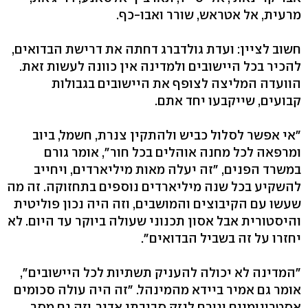
מרעית, אל אטראש, שורר ואבו-כף.
חשוב לציין: ועדת גולדברג דחתה את דרישת הבדואים,
להכיר בכל היישובים ולמדינה אין כוונה לעשות זאת.
הוועדה המליצה לצופף את היישובים בגבולות
קבועים, שייקבעו יחד אתם.
"אי אפשר לסלול כביש ולהתקין צנרת, חשמל, ביוב
ומרפאה לכל מחנה אוהלים בכל חור", אומר גורם
במשרד הפנים, "זה יעלה מאות מיליארדים, ויחייב
להשקיע בכל שנה מיליארדים נוספים בתחזוקה. זה מה
שעשו עם הקיבוצים והמושבים, וזה היה נכון פוליטית
והיסטורית אבל אסון תכנוני שעולה ביוקר עד היום. לא
יחזרו על זה בשביל הבדואים".
"המדינה לא יכולה להעניק תשתיות לכל היישובים",
אומר גם אמיר ביידא מהמינהל. "זה היה עולה סכומים
אסטרונומיים וגורם לנזק סביבתי אדיר. וזה גם מסר