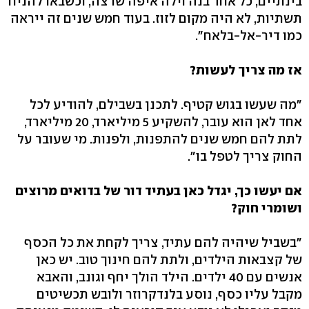
בינתיים, כל אחד בנה וילה איפה שרצה, וכשבאו להניח
תשתיות, לא היה מקום לזוז. בעוד חמש שנים זה ייראה
כמו דיר-אל-בלאח".
אז מה צריך לעשות?
"מה שעשו בגוש קטיף. לתכנן בשבילם, להודיע לכל
אחד לאן הוא עובר, להשקיע 5 מיליארד, 20 מיליארד,
לתת להם חמש שנים להתפנות, ולפנות. מי שעובר על
החוק צריך לטפל בו".
אם יעשו כך, יגדל כאן בעתיד דור של בדואים מרוצים
ושומרי חוק?
"בשביל שיהיה להם עתיד, צריך לקחת את כל הכסף
של קצבאות הילדים, ולתת להם חינוך טוב. יש כאן
אנשים עם 40 ילדים. הילד הולך יחף וגונב, והאבא
מקבל עליו כסף, נוסע בלנדקרוזר ולובש תכשיטים