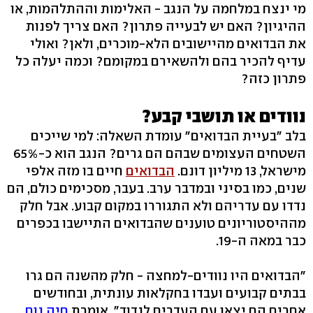
מי ינצח במלחמה על הנגב - האלימות וההתלהמות, או
ההיגיון? האם יש לבעייה פתרון? האם צריך לפנות
את הבדואים מהיישובים הלא-מוכרים, ולאן? ואולי
עדיף להכיר בהם ולהשאירם במקומם? וכמה יעלה כל
פתרון כזה?
נוודים או תושבי קבע?
בלב "בעיית הבדואים" עומדת השאלה: למי שייכים
השטחים העצומים שבהם הם גרים? הנגב הוא כ-65%
מישראל, 13 מיליון דונם.
הבדואים
חיים בו מזה אלפי
שנים, כמו בסיני ובמדבר ערב. בעבר, מסכימים כולם, הם
נדדו עם עדריהם ולא התגוררו במקום קבוע. אבל חלק
מההיסטוריונים טוענים שהבדואים התיישבו בכפרים
כבר במאה ה-19.
"הבדואים היו נוודים-למחצה - חלק מהשנה הם גרו
בבתים קבועים ועבדו בחקלאות עונתית, ובחודשים
אחרים הם יצאו עם העדרים לנדוד", אומרת
חיה נוח
,