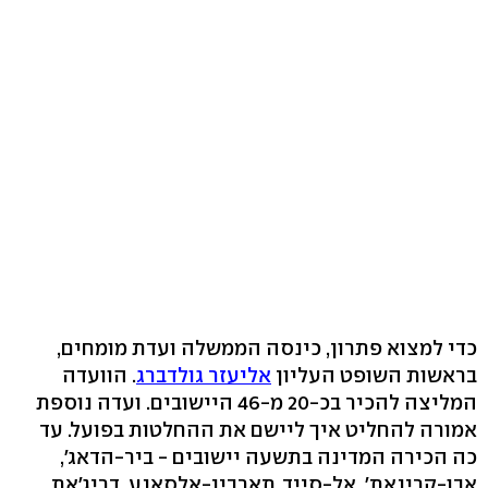
כדי למצוא פתרון, כינסה הממשלה ועדת מומחים,
בראשות השופט העליון
אליעזר גולדברג
. הוועדה
המליצה להכיר בכ-20 מ-46 היישובים. ועדה נוספת
אמורה להחליט איך ליישם את ההחלטות בפועל. עד
כה הכירה המדינה בתשעה יישובים - ביר-הדאג',
אבו-קרינאת', אל-סייד, תארבין-אלסאנע, דריג'את,