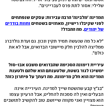
שלילי: אסור לתת פרס לעבריינים".
המדינה 'מלבינה' הרבה עבירות: עסקים שנפתחים
לפני שקיבלו רישיון, מאחזים בשטחים
וחוות בודדים
של יהודים
. מה ההבדל?
"לא כל מה שנעשה תמיד תקין ונכון. גם ועדת גולדברג
ממליצה להלבין חלק מיישובי הבדואים, אבל לא את
כולם".
עיריית דימונה הסכימה שהבדואים משבט אבו-סול
ימשיכו לגור בשטח, שלטענתם הוא שלהם ולטענת
המדינה הוא חלק מדימונה. מה דעתך על פיתרון כזה?
"בג"ץ קבע שהשטח שייך למדינה. העירייה אינה
הבעלים ואין לה סמכות להחליט, אבל הרעיון עצמו
הוא מצויין ואני מקווה שייושם. טוב להקשיב לתושבים