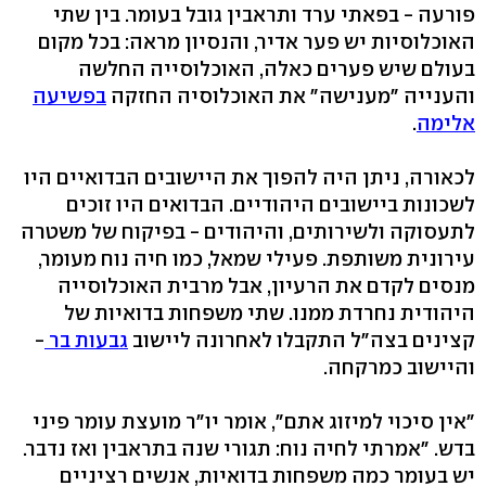
פורעה - בפאתי ערד ותראבין גובל בעומר. בין שתי
האוכלוסיות יש פער אדיר, והנסיון מראה: בכל מקום
בעולם שיש פערים כאלה, האוכלוסייה החלשה
והענייה "מענישה" את האוכלוסיה החזקה
בפשיעה
אלימה
.
לכאורה, ניתן היה להפוך את היישובים הבדואיים היו
לשכונות ביישובים היהודיים. הבדואים היו זוכים
לתעסוקה ולשירותים, והיהודים - בפיקוח של משטרה
עירונית משותפת. פעילי שמאל, כמו חיה נוח מעומר,
מנסים לקדם את הרעיון, אבל מרבית האוכלוסייה
היהודית נחרדת ממנו. שתי משפחות בדואיות של
קצינים בצה"ל התקבלו לאחרונה ליישוב
גבעות בר
-
והיישוב כמרקחה.
"אין סיכוי למיזוג אתם", אומר יו"ר מועצת עומר פיני
בדש. "אמרתי לחיה נוח: תגורי שנה בתראבין ואז נדבר.
יש בעומר כמה משפחות בדואיות, אנשים רציניים