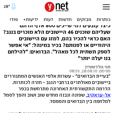
האם יש פתרון לבעיית
קרקעות הבדואים בנגב?
כיצד קובעים למי שייכים 800 אלף הדונם
שעליהם שוכנים 46 היישובים הלא מוכרים בנגב?
האם כדאי להכיר בהם, למזג עם היישובים
היהודיים או לפנותם? בכיר במינהל: "אי אפשר
לספק תשתית לכל מאהל". הבדואים: "להילחם
בנו יעלה יותר"
תני גולדשטיין
פורסם: 28.08.10, 08:55
"בעיית הבדואים" - עשרות אלפי האנשים המתגוררים
ביישובים מאולתרים ברחבי הנגב - חזרה לכותרות.
הדרמה התקשורתית האחרונה מתרחשת בכפר
אל-עראקיב
, שפונה ונבנה מחדש שוב ושוב והפך לסמל
למלחמה בין הבדואים והממסד.