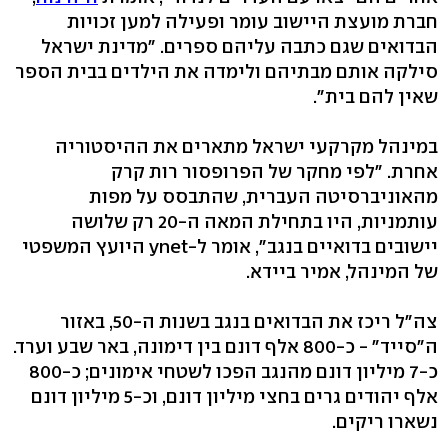
חברת מועצת היישוב עומר ופעילה למען זכויות
הבדואים שגם כתבה עליהם ספרים. "מדינת ישראל
סילקה אותם מבתיהם ולימדה את הילדים בבית הספר
שאין להם בית".
במינהל מקרקעי ישראל מתארים את ההיסטוריה
אחרת. "לפי מחקר של הפרופסור רות קרק
מהאוניברסיטה העברית, שהתבסס על מפות
עותמניות, היו בתחילת המאה ה-20 רק שלושה
יישובים בדואיים בנגב", אומר ל-ynet היועץ המשפטי
של המינהל, אמיר ביידא.
צה"ל ריכז את הבדואים בנגב בשנות ה-50, באזור
ה"סייד" - כ-800 אלף דונם בין דימונה, באר שבע וערד.
כ-7 מיליון דונם מהנגב הפכו לשטחי אימונים; כ-800
אלף יהודים גרים בחצי מיליון דונם, וכ-5 מיליון דונם
נשארו ריקים.