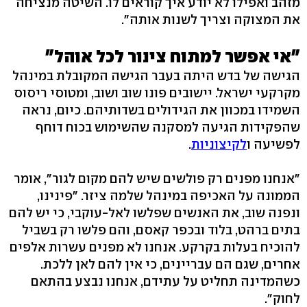
מזהב ואפילו לא יודע איך קוראים לו. השיטה מנציחה
את המצוקה וצריך לשנות אותה".
"אי אפשר למתוח צינור לכל אוהל"
הגישה של בדש היתה בעבר הגישה המקובלת במינהל
מקרקעי ישראל. יישובים פונו שוב ושוב, ומטוסי ריסוס
השמידו במכוון את הגידולים בשדותיהם. כיום, נראה
שהפקידות הגיעה למסקנה שהשימוש בכוח דוחף
לפשיעה ו
לקיצוניות
.
"אנחנו מפנים רק פולשים שיש להם מקום לגור", אומר
הממונה על האכיפה במינהל שלמה ציזר. "פינינו,
ונפנה שוב, את האנשים שפלשו לאל-עוקבי, כי יש להם
בתים ברהט, בלוד ובכפר קאסם, והם פלשו רק בשביל
להוכיח בעלות בקרקע. אנחנו לא מפנים עשרות אלפים
אחרים, שגם הם עבריינים, כי אין להם לאן ללכת.
כשהמדינה תחליט על עתידם, אנחנו נבצע בהתאם
לחוק".