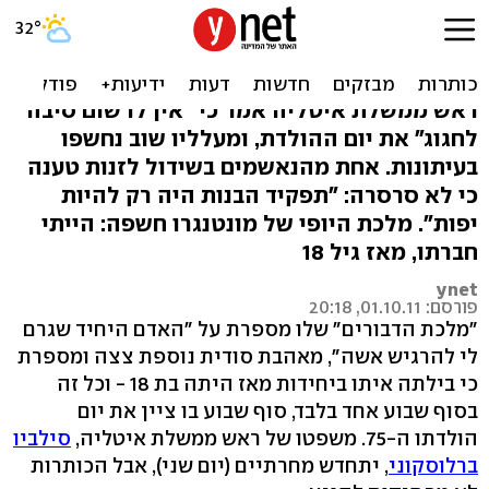
מלכת הדבורים ומיס
מונטנגרו. ברלוסקוני בן 75
ראש ממשלת איטליה אמר כי "אין לו שום סיבה
לחגוג" את יום ההולדת, ומעלליו שוב נחשפו
בעיתונות. אחת מהנאשמים בשידול לזנות טענה
כי לא סרסרה: "תפקיד הבנות היה רק להיות
יפות". מלכת היופי של מונטנגרו חשפה: הייתי
חברתו, מאז גיל 18
ynet
פורסם: 01.10.11, 20:18
"מלכת הדבורים" שלו מספרת על "האדם היחיד שגרם
לי להרגיש אשה", מאהבת סודית נוספת צצה ומספרת
כי בילתה איתו ביחידות מאז היתה בת 18 - וכל זה
בסוף שבוע אחד בלבד, סוף שבוע בו ציין את יום
הולדתו ה-75. משפטו של ראש ממשלת איטליה,
סילביו
ברלוסקוני
, יתחדש מחרתיים (יום שני), אבל הכותרות