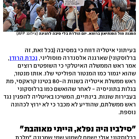
הפגנה מול הפנתיאון ברומא. יום הולדת בלי סיבה לחגיגה
(צילום: AFP)
בעיתוני איטליה דווח כי במסיבה (בכל זאת, זה
ברלוסקוני) שארגנה אלסנדרה מוסוליני,
נכדת הרודן
,
אמר ראש הממשלה האיטלקי כי השופטים רוצים
שהוא יגמור כמו המנטור הפוליטי שלו. אותו מנטור,
ראש ממשלת איטליה בשנות ה-80 בטינו קראקסי, מת
בגלות בתוניסיה - לאחר שהואשם כמו ברלוסקוני
בעבירות שונות. בינתיים, המשיכו באיטליה להפגין נגד
ראש ממשלתם, שהודיע לא מכבר כי לא ירוץ לכהונה
נוספת.
"סילביו היה נפלא, הייתי מאוהבת"
ברלוסקוני אולי ישמח לשמוע שמי שמכונה "מלכת