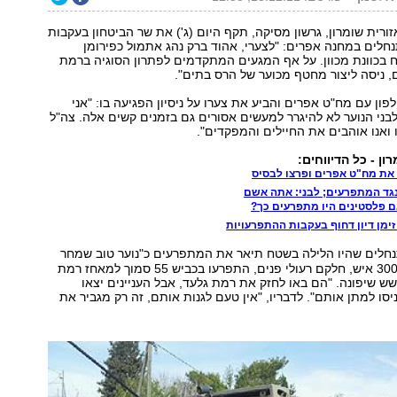
רית שומרון, גרשון מסיקה, תקף היום (ג') את שר הביטחון בעקבות
לים במחנה אפרים: "לצערי, אהוד ברק נהג אתמול כפירומן
 בכוונת מכוון. על אף המגעים המתקדמים לפתרון הסוגיה ברמת
, ניסה ליצור מחטף מכוער של הרס בתים".
ון עם מח"ט אפרים והביע את צערו על ניסיון הפגיעה בו: "אני
בני הנוער לא להיגרר למעשים אסורים גם בזמנים קשים אלה. צה"ל
ואנו אוהבים את החיילים והמפקדים".
ן - כל הדיווחים:
את מח"ט אפרים ופרצו לבסיס
 נגד המתפרעים; לבני: אתה אשם
ם פלסטינים היו מתפרעים כך?
מן דיון דחוף בעקבות ההתפרעויות
חלים שהיו הלילה בשטח תיאר את המתפרעים כ"נוער טוב שמחר
ישרת בקרבי". כ-300 איש, חלקם רעולי פנים, התפרעו בכביש 55 סמוך למאחז רמת
ש שיפונה. "הם באו לחזק את רמת גלעד, אבל העניינים יצאו
סו למתן אותם". לדבריו, "אין טעם לגנות אותם, זה רק מגביר את