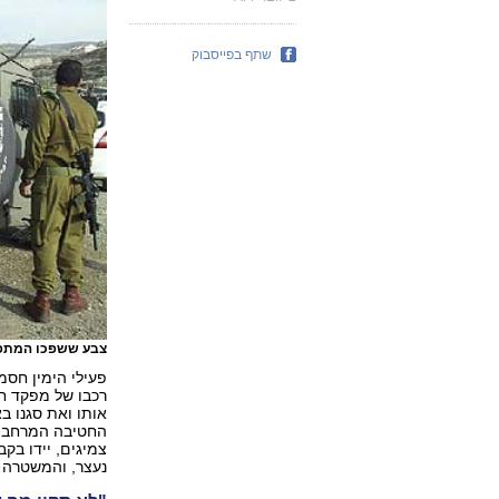
שתף בפייסבוק
צבע ששפכו המתפר
פעילי הימין חסמ
רכבו של מפקד חט
החטיבה המרחבית
צמיגים, יידו בקב
נעצר, והמשטרה 