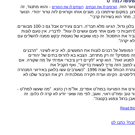
 שעשו למח"ט"
נוער הזה,
,
- והוא מתנגד, זה
הורסים לו את הבתים
רוצחים לו את ההורים
גן. במקום שיתמכו בו, מגנים אותו וקוראים לזה טרור יהודי. הנוער
, מחר הוא בשירות קרבי".
הוא סיפר ש"היה בלגן גדול, הגיעו מלא חבר'ה, רובם צעירים אבל גם כ-100 מבוגרים.
רחובות כי פעם אחר פעם עושים לו עוול". לדבריו, אין טעם לגנות
גביר את התסכול. זה כמו שאבא של נאנסת יבקש ממנה להשלים עם
א יקרה".
 המופעל על רבנים לגנות את המעשים, לא יביא לשינוי. "הרבנים
זה מפסיק? זה רק מתרחב. הצבא בא להרוס בתים של יהודים
למנוע זאת". הוא קרא "לקיים דיון ציבורי אמיתי על מה שקורה. אם
ע למצב הזה צריך לעשות בדיקה", ואף הקביל את
המצב לאירועי מנהרת הכותל של שנת 1996: "כשערבים עשו בלאגן באירועי המנהרה
ליסטים. הקימו ועדת חקירה ממלכתית. רק את הציבור שלנו לא
ורם את הפגיעה במח"ט אפרים, אל"מ רן כהנא. "מה שעשו למח"ט -
ר טוב ומח"ט ראוי, ואגב, לפי מה שאני יודע לא קרה לו כלום. זה
ן ברגל ונפגע בקטנה".
Read this
ה? כתבו לנו