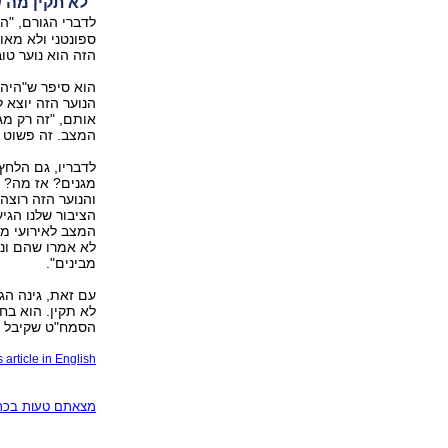
"לא תקין מה
לדברי הגורם, "ה
ספונטני ולא מאור
הזה הוא נוער טוב
הנוער הזה יוצא ל
אותם, "זה רק מ
המצב. זה פשוט ל
לדבריו, גם הלחץ
מגנים? אז מה? 
והנוער הזה רוצה 
הציבור שלנו הגי
לא אמרו שהם ונד
מבינים".
עם זאת, גינה הג
לא תקין. הוא בחו
הסמח"ט שקיבל אב
 article in English
מצאתם טעות בכתב