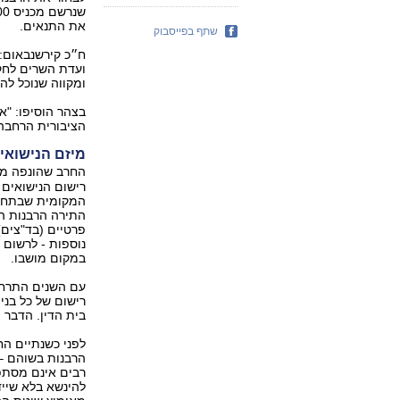
את התנאים.
שתף בפייסבוק
ח״כ קירשנבאום:
ועדת השרים לחקי
ומקווה שנוכל לה
בצהר הוסיפו: "א
הציבורית הרחבה 
מיזם הנישואים
החרב שהונפה מע
רישום הנישואים 
המקומית שבתחום
התירה הרבנות ה
פרטיים (בד"צים)
נוספות - לרשום 
במקום מושבו.
עם השנים התרחב
רישום של כל בני
בית הדין. הדבר 
לפני כשנתיים החל
הרבנות בשוהם – 
רבים אינם מסתפ
להינשא בלא שייד