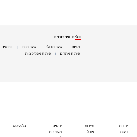
כלים ושירותים
מניות
שער הדולר
שער היורו
דרושים
|
|
|
|
פיתוח אתרים
פיתוח אפליקציות
|
|
יהדות
תיירות
יחסים
כלכליסט
דעות
אוכל
מעורבות