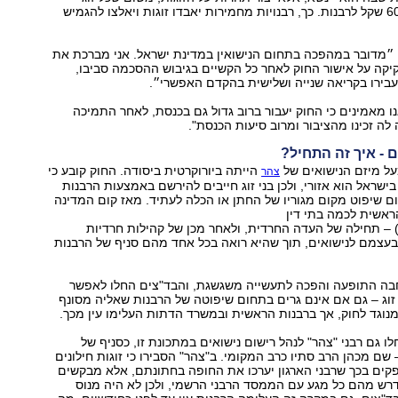
שנרשם מכניס 600 שקל לרבנות. כך, רבנויות מחמירות יאבדו זוגות ויאלצו להגמיש
 ״מדובר במהפכה בתחום הנישואין במדינת ישראל. אני מברכת את
קה על אישור החוק לאחר כל הקשיים בגיבוש ההסכמה סביבו,
עבירו בקריאה שנייה ושלישית בהקדם האפשרי״.
נו מאמינים כי החוק יעבור ברוב גדול גם בכנסת, לאחר התמיכה
לה זכינו מהציבור ומרוב סיעות הכנסת".
 - איך זה התחיל?
ל מיזם הנישואים של
הייתה ביורוקרטית ביסודה. החוק קובע כי
צהר
בישראל הוא אזורי, ולכן בני זוג חייבים להירשם באמצעות הרבנות
 שיפוט מקום מגוריו של החתן או הכלה לעתיד. מאז קום המדינה
ראשית לכמה בתי דין
 – תחילה של העדה החרדית, ולאחר מכן של קהילות חרדיות
בעצמם לנישואים, תוך שהיא רואה בכל אחד מהם סניף של הרבנות
ה התופעה והפכה לתעשייה משגשגת, והבד"צים החלו לאפשר
 זוג – גם אם אינם גרים בתחום שיפוטה של הרבנות שאליה מסונף
מנוגד לחוק, אך ברבנות הראשית ובמשרד הדתות העלימו עין מכך.
ו גם רבני "צהר" לנהל רישום נישואים במתכונת זו, כסניף של
שם מכהן הרב סתיו כרב המקומי. ב"צהר" הסבירו כי זוגות חילונים
קים בכך שרבני הארגון יערכו את החופה בחתונתם, אלא מבקשים
רש מהם כל מגע עם הממסד הרבני הרשמי, ולכן לא היה מנוס