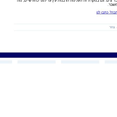
"צים. גם במקרה זה העלימה הרבנות עין עד לפני כחודשיים, מה
משבר.
ה? כתבו לנו
צהר