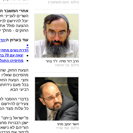
צילום: נועם מושקוביץ
אחרי המשבר הגד
השרים לענייני ח
יוכל להירשם לניש
ההצעה סולל את 
החוקים - מהלך ש
עוד בערוץ ה
יהדו
הדרת נשים מתחיל
יצאה עם 70 בחורים: הדייטים הכי הזויים שלי
מתיסיהו התגלח
הרב דוד סתיו. יו"ר צהר
צילום: גבי מנשה
הצעת החוק, שהוכ
מהסיכום שאליו הג
וחצי. הצעת החוק
בכל פעם נידחתה 
רביעי הבא.
בדברי ההסבר להצ
צעירים להירשם ל
כל עלות מצד המד
מ"ישראל ביתנו" 
ישנן רבנויות מח
השר יעקב מרגי
הוריהם לא נישאו
צילום: אפי שריר
לבחור את הרבנות