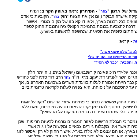
ול של ארגון "
" - הפיתרון נראה באופק הקרוב:
ועדת
צהר
קיקה אישרה הבוקר (יום א') את הצעת "חוק
", הקובעת כי אדם
צהר
ואים בכל רבנות בארץ, ולאו דווקא בזו של מקום מגוריו. אישור
דרכה להצבעה בכנסת בתמיכת הקואליציה והכנסת החוק לספר
יחתום סופית את הסאגה, שנחשפה לראשונה ב-ynet.
- קראו:
ת
ה ב"שלא עשני אשה"
, והסביר: "כבר לא חסיד"
נה על-ידי ח"כ פאינה קירשנבאום (ישראל ביתנו), הייתה חלק
יעו השר לענייני דת יעקב מרגי ויו"ר
הרב דוד סתיו לפני כחודש
צהר
 כבר הייתה אמורה לעלות בוועדת השרים בשבועות האחרונים, אך
עד להסכמה על ניסוחה. היא צפויה לעלות לקריאה טרומית ביום
עת החוק שאושרה נכתב כי פתיחת אזורי הרישום "תקל על זוגות
נישואין, תחסוך להם זמן יקר והוצאות נסיעה מיותרות, וזאת ללא
ינה ובלי שתתרחש ירידה ברמת הפיקוח על הנישואין".
נמסר כי הגבלת הרישום לאזור המגורים גורמת לבעיות חריפות, שכן
מירות אשר אינן מקבלות גיורים צבאיים ומקשות על זוגות אשר
 בארץ, או הם עצמם לא נולדו בארץ. אישור החוק לא רק יאפשר לזוג
 שבה הוא יינשא, אלא יצור תחרות על הזוגות, משום שכל זוג