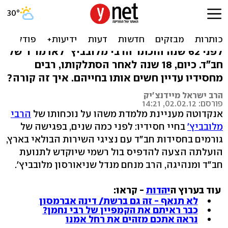
נפקד-נוכח: הרבי מלובביץ'
בחיי חסידיו
לפני 62 שנה הוכתר הרבי מלובביץ' לאדמו"ר של
חב"ד. כיום, 18 שנה לאחר הסתלקותו, רבים
מחסידיו עדיין חשים אותו בחייהם. איך זה קורה?
הרב ישראל מיידנצ'יק
פורסם: 02.02.12, 14:21
אנקדוטה מעניינת מלמדת משהו על נוכחותו של
הרבי
מלובביץ'
בחיי חסידיו: לפני כמה שנים, בפגישה של
גורמים בחסידות חב"ד עם נציגי השירות הבולאי בארץ,
הועלתה הצעה להדפיס בול רשמי שיוקדש לתנועת
חב"ד ומנהיגה, הרב מנחם מנדל שניאורסון מלובביץ'.
עוד בערוץ ה
יהדות
- קראו:
לא תנאף - זה גם ברשת/ דינה אברמסון
כבר ראיתם את הקמפיין של רבי נחמן?
נראה אתכם מזהים את רחל אמנו