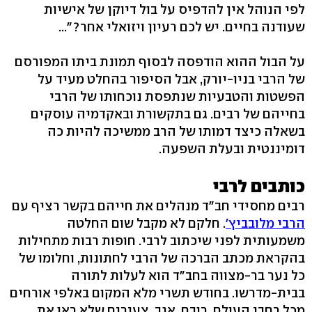
לפי הנוהל אין להדפיס על בול דיוקן של אישיות
שעודנה בחיים. יש לכם רעיון ויזואלי אחר?"...
על הבול ההוא הודפסה לבסוף תמונת ביתו המפורסם
של הרבי בניו-יורק, אבל הסיפור בהחלט מעיד על
הפשטות והטבעיות שנתפסת נוכחותו של הרבי
בחייהם של רבים. גם בתקשורת ובאקדמיה עוסקים
בשאלה כיצד דמותו של הרב ממשיכה להיות כה
דומיננטית ובעלת השפעה.
כותבים לרבי
רבים מחסידי חב"ד מנהלים את חייהם בקשר רציף עם
הרבי מלובביץ'
. חלקם לא מקבל שום החלטה
משמעותית לפני שיכתוב לרבי. חופות רבות מתחילות
בהקראת מכתב הברכה של הרבי לחתונות, וחלומו של
כל נער בר-מצווה בחב"ד הוא לעלות לתורה
בבית-מדרשו. בחודש תשרי מלא המקום באלפי אורחים
מכל רחבי העולם. רובם, אגב, צעירים שלא ראו את