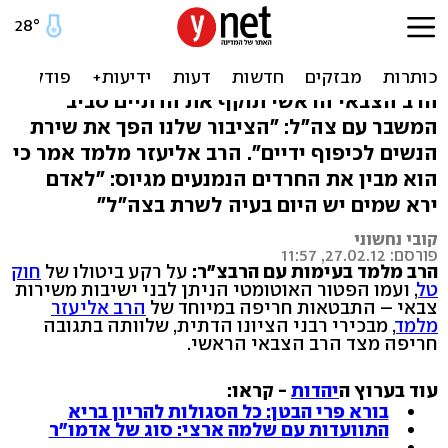
הרבצ"ר: הדתיים אשמים
במשבר עם הצבא‬
הרב הצבאי הראשי תוקף את הדתיים סביב
המשבר עם צה"ל: "הציבור שלנו הפך את שירת
הנשים לכיפוף ידיים". הרב אליעזר מלמד אמר כי
הוא מבין את החרדים הנמנעים מגיוס: "לאדם
ירא שמים יש היום בעיה לשרת בצה"ל"
קובי נחשוני
פורסם: 27.02.12, 11:57
הרב מלמד בעימות עם הרבצ"ר:
על רקע ביטולו של
חוק
טל
, ועמו הפטור האוטומטי הניתן לבני ישיבות משירות
צבאי – התבטאות חריפה במיוחד של
הרב אליעזר
מלמד
, מבכירי רבני הציונו הדתית, שלוותה בתגובה
חריפה מצד הרב הצבאי הראשי.
עוד בערוץ ה
יהדות
- קראו:
בורא פרי הבטן: כל הסגולות להריון בריא
התוועדות עם שלמה ארצי: סוג של אדמו"ר