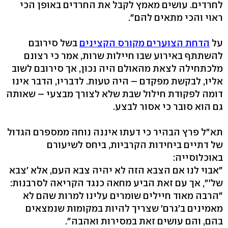
לחרדים. עושים מאמץ לקבל את החרדים באופן הכי
ראוי והכי מתאים להם".
על
הדחת הצוערים מקורס הקצינים
בשל סירובם
להשתתף באירוע שבו חיילות שרות, אמר כי רצונם
מלכתחילה לצאת מהאולם היה נכון, אך סירובם לשוב
אליו, לבקשת מפקדם – היה טעות. לדבריו, הדבר אינו
דומה לפקודת חילול שבת שלא לצורך מבצעי – שאותה
גם הוא סובר כי אסור לבצע.
תא"ל פרץ הבהיר כי דעתו איננה נוחה ממספרם הגדול
של דתיים ביחידות הקרביות, ביחס לשיעורם
באוכלוסייה:
"אבוי לנו אם הצבא הזה לא יהיה צבא העם, אלא 'צבא
של'", אך עם זאת הביע מחאה כנגד הקריאה לסרבנות:
"הרבה מאוד חיילים שומרים עלינו למרות שהם לא
מאמינים ב'גרם' שצריך להיות במקומות שנמצאים
בהם, והם עושים זאת במסירות ואהבה".