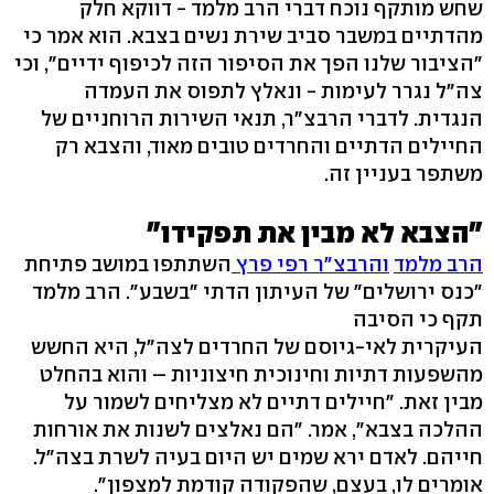
שחש מותקף נוכח דברי הרב מלמד - דווקא חלק
מהדתיים במשבר סביב שירת נשים בצבא. הוא אמר כי
"הציבור שלנו הפך את הסיפור הזה לכיפוף ידיים", וכי
צה"ל נגרר לעימות - ונאלץ לתפוס את העמדה
הנגדית. לדברי הרבצ"ר, תנאי השירות הרוחניים של
החיילים הדתיים והחרדים טובים מאוד, והצבא רק
משתפר בעניין זה.
"הצבא לא מבין את תפקידו"
הרב מלמד
והרבצ"ר רפי פרץ
השתתפו במושב פתיחת
"כנס ירושלים" של העיתון הדתי "בשבע". הרב מלמד
תקף כי הסיבה
העיקרית לאי-גיוסם של החרדים לצה"ל, היא החשש
מהשפעות דתיות וחינוכית חיצוניות – והוא בהחלט
מבין זאת. "חיילים דתיים לא מצליחים לשמור על
ההלכה בצבא", אמר. "הם נאלצים לשנות את אורחות
חייהם. לאדם ירא שמים יש היום בעיה לשרת בצה"ל.
אומרים לו, בעצם, שהפקודה קודמת למצפון".