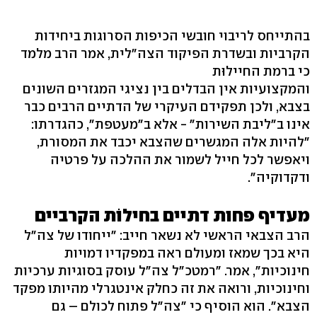
בהתייחס לריבוי חובשי הכיפות הסרוגות ביחידות
הקרביות ובשדרת הפיקוד הצה"לית, אמר הרב מלמד
כי ברמת החיילוּת
והמקצועיות אין הבדלים בין נציגי המגזרים השונים
בצבא, ולכן תפקידם העיקרי של הדתיים הרבים כבר
אינו ב"ליבת השירות" - אלא ב"מעטפת", כהגדרתו:
"להיות אלה המגשרים שהצבא יכבד את המסורת,
ויאפשר לכל חייל לשמור את ההלכה על פרטיה
ודקדוקיה".
מעדיף פחות דתיים בחילוֹת הקרביים
הרב הצבאי הראשי לא נשאר חייב: "ייחודו של צה"ל
היא בכך שמאז ומעולם ראה במפקדיו דמויות
חינוכיות", אמר. "רמטכ"ל צה"ל עוסק בסוגיות ערכיות
וחינוכיות, ורואה את זה כחלק אינטגרלי מהיותו מפקד
הצבא". הוא הוסיף כי "צה"ל פתוח לכולם – גם