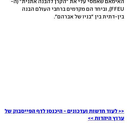
האימאם שאמסי עלי את "הקרן להבנה אתנית" (ה-
FFEU), וביחד הם מקדמים ברחבי העולם הבנה
בין-דתית בין "בניו של אברהם".
<< לעוד חדשות ועדכונים - היכנסו לדף הפייסבוק של
ערוץ היהדות >>