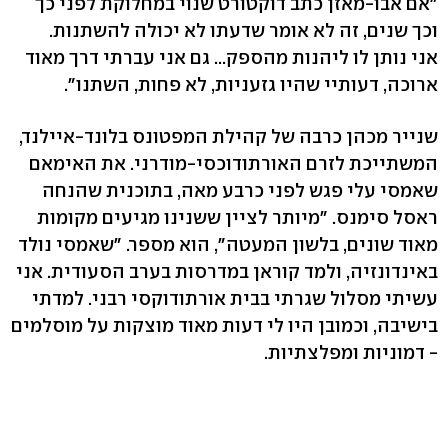
"אם אבו-מאזן כתב דוקטורט שנוי במחלוקת לפני כך
וכך שנים, זה לא אומר שדעתו לא יכולה להשתנות.
אני נותן לו ליהנות מהספק... גם אני עברתי דרך מאוד
ארוכה, דעותיי שהיו גזעניות, לא פחות, השתנו".
שנייר מכהן כרבה של קהילת המפטונס בלונד-איילנד,
המשתייכת לזרם האורתודוכסי-מודרני. את האימאם
שאמסי עלי פגש לפני כרבע מאה, בתוכנית שהנחה
ראסל סימנס. "מיותר לציין ששנינו מגיעים מקומות
מאוד שונים, בלשון המעטה", הוא מספר. "שאמסי נולד
באינדונזיה, ולמד קוראן במדרסות בערב הסעודית. אני
עשיתי מסלול שגרתי בבית אורתודוקסי רבני. למדתי
בישיבה, וכמובן היו לי דעות מאוד מוצקות על מוסלמים
- דמוניות ומפלצתיות.