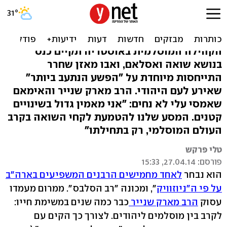
בתוניס יציינו את השואה,
במסגדים ידליקו נרות
הקהילה המוסלמית באוסטריה תקיים כנס
בנושא שואה ואסלאם, ואבו מאזן שחרר
התייחסות מיוחדת על "הפשע הנתעב ביותר"
שאירע לעם היהודי. הרב מארק שנייר והאימאם
שאמסי עלי לא נחים: "אני מאמין גדול בשינויים
קטנים. המסע שלנו להטמעת לקחי השואה בקרב
העולם המוסלמי, רק בתחילתו"
טלי פרקש
פורסם: 27.04.14, 15:33
הוא נבחר
לאחד מחמישים הרבנים המשפיעים בארה"ב
על פי ה"ניוזוויק
", ומכונה "רב הסלבס". ממרום מעמדו
עסוק
הרב מארק שנייר
כבר כמה שנים במשימת חייו:
לקרב בין מוסלמים ליהודים. לצורך כך הקים עם