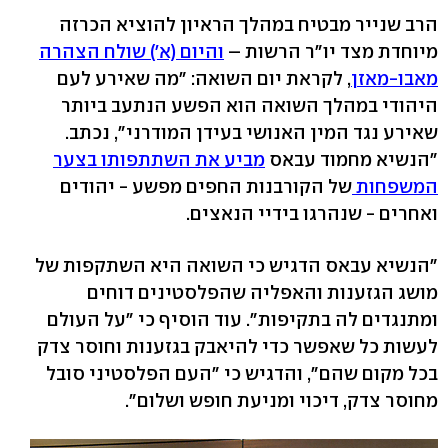
הרב שנייר מבטיח במהלך הראיון להוציא הכרזה
מיוחדת מצד יו"ר הרשות –
והיום (א') שולח הצהרה
מאבו-מאזן
, לקראת יום השואה: "מה שאירע לעם
היהודי במהלך השואה הוא הפשע הנתעב ביותר
שאירע נגד המין האנושי בעידן המודרני", נכתב.
"הנשיא מחמוד עבאס
מביע את השתתפותו בצער
המשפחות
של הקורבנות החפים מפשע - יהודים
ואחרים - שנהרגו בידיי הנאצים.
"הנשיא עבאס הדגיש כי השואה היא השתקפות של
מושג הגזענות והאפליה שהפלסטינים דוחים
ומתנגדים לה בתקיפות". עוד הוסיף כי "על העולם
לעשות כל שאפשר כדי להיאבק בגזענות וחוסר צדק
בכל מקום שהם", והדגיש כי "העם הפלסטיני סובל
מחוסר צדק, דיכוי ומניעת חופש ושלום".