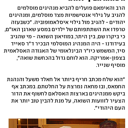
הרב והאימאם פועלים להביא מנהיגים מוסלמים
להגיב על גילוי אנטישמיות מצד מוסלמים, ומנהיגים
יהודים - להגיב מול גילוי איסלאמופוביה. "כשבעזה
טרפדו את השתתפותם של ילדים במסע שארגן האו"ם,
כי ביקרו שם, בין היתר, במוזיאון השואה - מי שהגיב
בעידודנו - היה המנהיג המוסלמי הבכיר ד"ר סאייד
סיד, המשמש כיו"ר הבינלאומי של האגודה האסלאמית
בצפון-אמריקה. הוא לוחם גדול בהכחשת שואה",
מוסיף שנייר.
"הוא שלח מכתב חריף ביותר אל חאלד משעל והנהגת
החמאס, ובו מחאה נמרצת על החלטתם. במכתב אף
ביקש ממנהיגים בארצות האסלאם לחשוף את הדור
הצעיר לזוועות השואה, על מנת להבין טוב יותר את
העם היהודי".