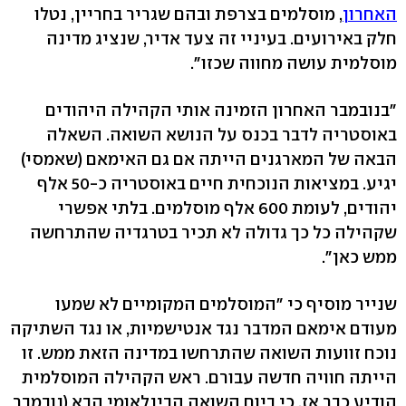
האחרון
, מוסלמים בצרפת ובהם שגריר בחריין, נטלו
חלק באירועים. בעיניי זה צעד אדיר, שנציג מדינה
מוסלמית עושה מחווה שכזו".
"בנובמבר האחרון הזמינה אותי הקהילה היהודים
באוסטריה לדבר בכנס על הנושא השואה. השאלה
הבאה של המארגנים הייתה אם גם האימאם (שאמסי)
יגיע. במציאות הנוכחית חיים באוסטריה כ-50 אלף
יהודים, לעומת 600 אלף מוסלמים. בלתי אפשרי
שקהילה כל כך גדולה לא תכיר בטרגדיה שהתרחשה
ממש כאן".
שנייר מוסיף כי "המוסלמים המקומיים לא שמעו
מעודם אימאם המדבר נגד אנטישמיות, או נגד השתיקה
נוכח זוועות השואה שהתרחשו במדינה הזאת ממש. זו
הייתה חוויה חדשה עבורם. ראש הקהילה המוסלמית
הודיע כבר אז, כי ביום השואה הבינלאומי הבא (נובמבר