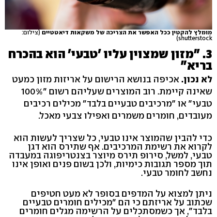
מומלץ להקטין ככל האפשר את הצריכה של משקאות דיאטטיים
(צילום:
shutterstock)
3. "מזון שמצוין עליו 'טבעי' הוא בהכרח
בריא"
לא נכון.
אכיפה בנושא הרישום על אריזות מזון כמעט
שאינה קיימת. רוב המוצרים שעליהם רשום "100%
טבעי" או "מרכיבים טבעיים בלבד" מכילים רכיבים
מעובדים, חומרים משמרים ואפילו צבעי מאכל.
כדי להבין שהמוצר אינו טבעי, כל שצריך לעשות הוא
לקרוא את רשימת המרכיבים. אף שתירס הוא דגן
טבעי, למשל, סירופ תירס מיוצר בצנטריפוגה במעבדה
תוך מספר תגובות כימיות, ולכן בשום פנים ואופן אינו
נחשב לחומר טבעי.
ניתן למצוא על המדפים בסופר לא מעט חטיפים
שכתוב על אריזתם כי הם "מכילים חומרים טבעיים
בלבד", אך כשמסתכלים על הרשימה מגלים חומרים