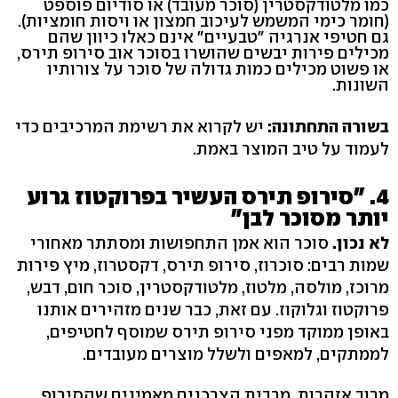
כמו מלטודקסטרין (סוכר מעובד) או סודיום פוספט
(חומר כימי המשמש לעיכוב חמצון או ויסות חומציות).
גם חטיפי אנרגיה "טבעיים" אינם כאלו כיוון שהם
מכילים פירות יבשים שהושרו בסוכר אוב סירופ תירס,
או פשוט מכילים כמות גדולה של סוכר על צורותיו
השונות.
בשורה התחתונה:
יש לקרוא את רשימת המרכיבים כדי
לעמוד על טיב המוצר באמת.
4. "סירופ תירס העשיר בפרוקטוז גרוע
יותר מסוכר לבן"
לא נכון.
סוכר הוא אמן התחפושות ומסתתר מאחורי
שמות רבים: סוכרוז, סירופ תירס, דקסטרוז, מיץ פירות
מרוכז, מולסה, מלטוז, מלטודקסטרין, סוכר חום, דבש,
פרוקטוז וגלוקוז. עם זאת, כבר שנים מזהירים אותנו
באופן ממוקד מפני סירופ תירס שמוסף לחטיפים,
לממתקים, למאפים ולשלל מוצרים מעובדים.
מרוב אזהרות, מרבית הצרכנים מאמינים שהסירופ