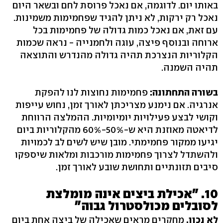
באותו יום. לדוגמה, אם נאכל פרוסת לחם ובשאר היום
נאכל רק ירקות, לא ניתן להגיד שפחמימות משמינות.
עם זאת, אם נאכל כמות גדולה של פחמימות בכל
ארוחה ובנוסף פיצה, עוגה ולחמנייה - נראה שכמות
הקלוריות הנצרכת תהיה גדולה מהנדרש והתוצאה
תהיה השמנה.
בשורה התחתונה:
פחמימות נחוצות לנו להפקת
אנרגיה. אם נימנע מצריכתן לאורך זמן, נחוש עייפות
וקושי לבצע פעילויות יומיומיות. ההמלצה הרווחת
לדיאטה מאוזנת היא ש-50%-60% מהקלוריות ביום
יגיעו ממקור פחמימתי. מובן שיש לשים לב לכמויות
ולהשתדל לצרוך פחמימות מורכבות ומלאות שיספקו
סיבים תזונתיים ותחושת שובע לאורך זמן.
10. "אכילת ביצים אינה מומלצת
לסובלים מכולסטרול גבוה"
לא נכון.
מחקרים מראים שאכילה של ביצה אחת ביום