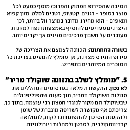
הסיבה שהסירופ המתוק והמרוכז מוסף כמעט לכל
מוצר בסופר - דגנים, קטשופ, רטבים לסלט, מזון קפוא
ומאפים - הוא מחירו. מדובר במוצר זול ביותר, לכן
היצרנים מעדיפים להוסיף באמצעותו נפח למזונות
מעובדים על חשבון מרכיבים מזינים אך יקרים יותר.
בשורה התחתונה:
הכוונה לצמצם את הצריכה של
סירופ התירס מצוינת, אך מומלץ להמעיט בצריכת כל
הסוכרים המיותרים בתפריט.
5. "מומלץ לשלב בתזונה שוקולד מריר"
לא נכון.
התקשורת מלאה בפרסומים המהללים את
סגולות השוקולד המריר, תוך טענה שהפוליפנולים
שבשוקולד הם מקור לנוגדי חמצון רבי עוצמה. בתוך כך,
צריכתם אף מקושרת לשריפה מוגברת של שומן
ולהקטנת הסיכון להתפתחות דלקות, לתחלואה
קרדיווסקולרית, לסרטן ולמחלות ניורולוגיות.