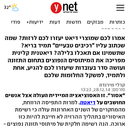
שוקולד מריר? מזיק. לחם
מלא? עובדים עליכם. מיתוסי
תזונה
אמרו לכם שמוצרי דיאט יעזרו לכם לרזות? שמה
שכתוב עליו "רכיבים טבעיים" תמיד בריא?
שתשמינו אם תאכלו בלילה? דיאטנית קלינית
מפריכה את המיתוסים הנפוצים בתחום התזונה
ועושה סדר בעובדות שיעזרו לכם להגיע, אחת
ולתמיד, למשקל החלומות שלכם
קרלי מירנדה
פורסם: 28.12.14, 13:23
"אסור". זו האסוציאציה המיידית העולה אצל אנשים
החושבים על
דיאטה
.
למרות התפיסה הרווחת,
מהמחקרים של השנים האחרונות עולה כי רשימת
האיסורים בתהליך ההרזיה לא חייבת להיות כזו
ארוכה. הנה רשימה חלקית של מיתוסי תזונה נפוצים -