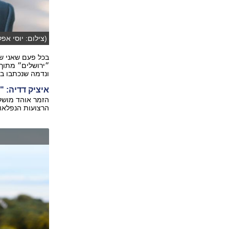
(צילום: יוסי אפל
בכל פעם שאני שו
״ירושלים״ מתוך 
ונדמה שנכתבו במ
איציק דדיה: "
הזמר אוהד מושקו
הרצועות הנפלאות 