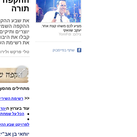
תורה
את שבע ההקפו
מציע לכם משהו קצת אחר.
יעקב שוואקי
יוצרים ותיקי
צילום: YoniFdi
קבלו את היבו
את רשימת הש
שתף בפייסבוק
טלי פרקש ולירון
מתחילים מהסוף.
<<
רשימת השירים
עוד בערוץ ה
יהדו
הכל על שמחת 
לפרויקט שבע ההק
יוחאי בן אב"י