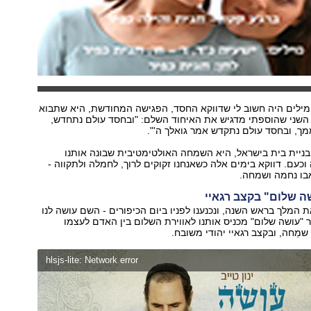
ילים היה חשוב לי שדווקא החסד, הפגישה המחודשת, היא שתבוא
ת השני שהוספתי מדגיש את האיחוד השלם: "ובחסד עולם נתחדש,
מך, ובחסד עולם נתקדש אמר גואלך ה'".
ניית בית בישראל, היא השמחה האולטימטיבית שבונה אותנו
 וכעם. דווקא בימים אלה כשאנחנו זקוקים לרוך, לחמלה ולתקווה -
בו נחמה ושמחה.
ושה שלום" בקצב רגאיי
 המלך בראש השנה, ונכנענו לפניו ביום הכיפורים - השם עושה לנו
 "עושה שלום" מכניס אותנו לאווירת השלום בין האדם לעצמו
 שמֵחה, ובקצב רגאיי יהודי משובח.
hlsjs-lite: Network error