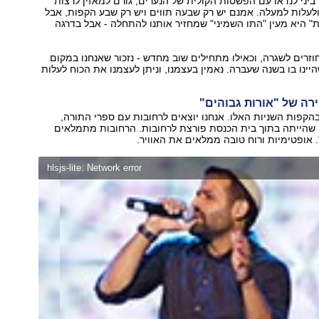
ביני לנדאו עם הפשטות הקולית של הנערים, גורם למאזין לרצות
 ולעלות למעלה. אמנם יש רק שבעה תווים ויש רק שבע הקפות, אבל
 היא מעין "התו השמיני" שמחזיר אותנו להתחלה - אבל בדרגה
חוזרים לשגרה, וכאילו מתחילים שוב מחדש - נזכור שאנחנו במקום
יינו בו בשנה שעברה. נאמין בעצמנו, וניתן לעצמנו את הכוח לעלות
וירה של "אורות גבוהים"
הקפות השניות האלו. אנחנו יוצאים לרחובות עם ספרי התורה,
הייתה בתוך בית הכנסת פורצת לרחובות. הרחובות מתמלאים
. אופטימיות ורוח טובה ממלאים את האוויר.
hlsjs-lite: Network error