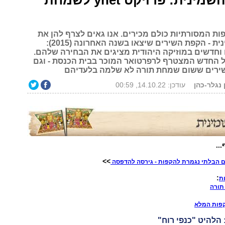
ההקפה השמינית: פרויקט ynet לשמחת
ת המסורתיות כולם מכירים. אנו גאים לצרף להן את
ההקפה השמינית - הקפת השירים שיצאו בשנה האחרונה (2015):
ם וחדשים במוזיקה היהודית מציגים את הבחירה שלהם.
ל החדש המצטרף לרפרטואר המוכר בבית הכנסת - וגם
ירים ששום שמחת תורה לא שלמה בלעדיהם
 נגלר-כהן
עודכן: 14.10.22, 00:59
..
>>
 הבלתי נגמרת להקפות - גירסה להדפסה
:
ת
תורה
פות המלא
: הלהיט "כנפי רוח"