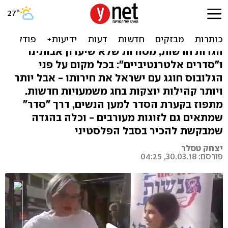
בלי "שפוך חמתך", עם
פליטים: והגדת לבנך החילוני
הגדות חדשות, מסורות שלא שיערון אבותינו
ו"סדרים אלטרנטיביים": בכל מקום על פני
הגלובוס חוגג עם ישראל את חירותו - אבל יותר
ויותר קהילות יוצקות בחג משמעויות חדשות.
מתפוז בקערת הסדר למען הנשים, דרך "סדר"
שמתאים גם לזוגות מעורבים - וכלה בהגדה
שמבקשת להכיר בסבל הפלסטיני
יצחק טסלר
פורסם: 30.03.18, 04:25