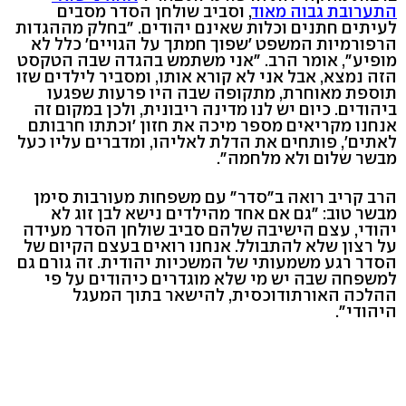
התערובת גבוה מאוד
, וסביב שולחן הסדר מסבים
לעיתים חתנים וכלות שאינם יהודים. "בחלק מההגדות
הרפורמיות המשפט 'שפוך חמתך על הגויים' כלל לא
מופיע", אומר הרב. "אני משתמש בהגדה שבה הטקסט
הזה נמצא, אבל אני לא קורא אותו, ומסביר לילדים שזו
תוספת מאוחרת, מתקופה שבה היו פרעות שפגעו
ביהודים. כיום יש לנו מדינה ריבונית, ולכן במקום זה
אנחנו מקריאים מספר מיכה את חזון 'וכתתו חרבותם
לאתים', פותחים את הדלת לאליהו, ומדברים עליו כעל
מבשר שלום ולא מלחמה".
הרב קריב רואה ב"סדר" עם משפחות מעורבות סימן
מבשר טוב: "גם אם אחד מהילדים נישא לבן זוג לא
יהודי, עצם הישיבה שלהם סביב שולחן הסדר מעידה
על רצון שלא להתבולל. אנחנו רואים בעצם הקיום של
הסדר רגע משמעותי של המשכיות יהודית. זה גורם גם
למשפחה שבה יש מי שלא מוגדרים כיהודים על פי
ההלכה האורתודוכסית, להישאר בתוך המעגל
היהודי".