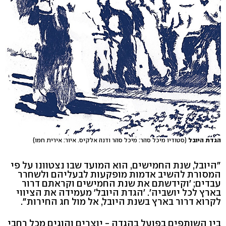
הגדת היובל
(סטודיו מיכל סהר: מיכל סהר ודנה אלקיס. איור: אירית חמו)
"היובל, שנת החמישים, הוא המועד שבו נצטוונו על פי
המסורת להשיב אדמות מופקעות לבעליהם ולשחרר
עבדים; 'וקידשתם את שנת החמישים וקראתם דרור
בארץ לכל יושביה'. 'הגדת היובל' מעמידה את הציווי
לקרוא דרור בארץ בשנת היובל, אל מול חג החירות".
בין השותפים בפועל בהגדה - יוצרים והוגים מכל רחבי