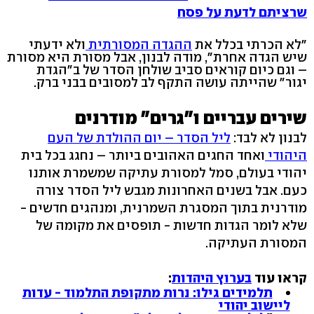
שרציתם לדעת על פסח
"לא הכרתי בכלל את
ההגדה המסורתית
ולא ידעתי
שיש הגדה אחרת", מודה לבנון, אבל מסורת היא מסורת
– וגם כיום קוראים סביב שולחן הסדר של ב"הגדת
יגור" שהייתה עושה התקף לב למסובים בבני ברק.
שירים עבריים ו"גרים" מודרנים
לבנון לא לבד:
ליל הסדר – יום ההולדת של העם
היהודי
ואחד החגים האהובים ביותר – נחגג בכל בית
יהודי בעולם, סמל למסורת עתיקה שמשמרת אותנו
כעם. אבל בשנים האחרונות מגבש ליל הסדר צורה
מודרנית בתוך המסגרת השמרנית, ומנהגים חדשים -
שלא לומר הגדות חדשות - תופסים את מקומה של
המסורת העתיקה.
קראו עוד
בערוץ היהדות
:
תלמידים גילו: נרות מתקופת התלמוד - עדות
ליישוב יהודי