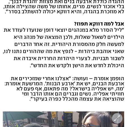
ההגדה כוללת ארבעה בנים ואת מצוות 'והגדת לבנך',
בלי אזכור לנשים. מרים, אחותו של משה שהצילה אותו,
לא מוזכרת בהגדה, והיא דווקא יכולה להשתלב בסדר".
אבל למה דווקא תפוז?
"ליל הסדר מלא במנהגים יוצאי דופן שנועדו לעודד את
הילדים לשאול שאלות, ולכן המצאה של מנהג היא
למעשה חלק מהמסורת היהודית. זה אחד הדברים
שאני אוהבת ביהדות - לנפץ את מה שההורים נתנו לנו,
לשבור תבניות. לצערי היהדות החרדית איבדה את
היכולת לחדש את הישן ולקדש את החדש".
הופמן אומרת – ועושה: "אצלנו אחרי שמזכירים את
ארבעת הבנים, יש את 'ארבע הבנות'. המרשעת אומרת:
'מה, יש אפליה בישראל? מה פתאום, אף פעם לא
חוויתי אפליה. נשים וגברים הם אותו הדבר ומי
שהוציאה את עצמה מהכלל כפרה בעיקר".