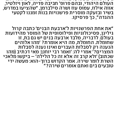
העולם היהודי, ובהם פרופ' חביבה פדיה, לאון ויזלטיר,
אווה אילוז, עמוס עוז ושרה סילברמן, "שהציעו במדרש,
בשיר ובזעקה מוסרית פרשנויות בנות זמננו לקטעי
ההגדה", כך פרסיקו.
"את אחת הפרשנויות ל'ארבעת הבנים' כתבה קרול
גיליגן, פסיכולוגיות ופילוסופית של המוסר מהידועות
בעולם. לדבריה, מלבד ארבעה בנים יש גם בת, זו
שחומלת. החומלת, מה היא אומרת? 'מהו אלוהים
הנענה רק לסבלות העברים ואינו נענה לסבלות
המצרים?' אמרי לה: 'ואמר רבי יוחנן: מאי דכתיב (מהו
שכתוב) 'ולא קרב זה אלא זה כל הלילה' – ביקשו מלאכי
השרת לומר שירה. אמר הקדוש ברוך-הוא: מעשה ידי
טובעים בים ואתם אומרים שירה?"