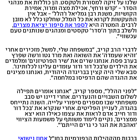
שלנו על זיקה למסורת ולטקסט. הן כוללות את מנהגי
הסדר - 'קדש ורחץ', אכילת מצה ומרור, אמירת
הקושיות, משנת רבן גמליאל ו'הלל' - אבל אין
התעקשות לקרוא את כל המלל, שחלקו כלל לא מובן
לרבים. המטרה היא
לספר את סיפור יציאת מצרים
,
ולשלב בתוך ה'סדר' טקסטים ומנהגים שנותנים טעם
עכשווי".
לדברי הרב קריב, "במשפחה שלי, למשל, מזכירים אחרי
'והיא שעמדה' את השואה ואת מרד גטו ורשה שפרץ
בערב פסח. אנחנו שרים את 'שיר הפרטיזנים' ומלמדים
את הילדים ש'בכל דור ודור עומדים עלינו לכלותינו'.
סבא שלי היה קצין בבריגדה היהודית, ואנחנו מציגים
את ההגדה שהם הדפיסו במלחמה".
"לפני ההלל", מספר קריב, "אנחנו אומרים תפילה
לשלום השבויים והנעדרים. אחרי דיינו יש סבב
משפחתי שבו מספרים סיפורי עלייה. השנה נתייחס
בהגדה, לעניין הפליטים. אחרי שנקרא את 'בכל דור
ודור חייב אדם לראות את עצמו כאילו הוא יצא
ממצרים', נקיים לימוד משותף על משמעות הציווי
'ואהבת את הגר כי גרים הייתם'".
ברבות מהקהילות הרפורמיות בחו"ל
אחוז נישואי