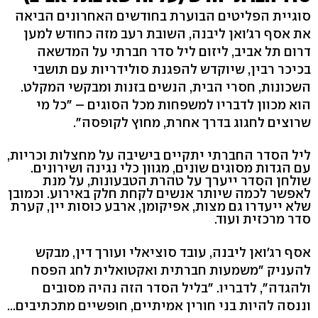
סוגיית הפליטים הבוערת בחודשים האחרונים הביאה
את אסף רג'ואן ליבנה, השובת רעב מזה כחודש למען
דרום תל אביב, ליזום ליל סדר חברתי על המדשאה
בכיכר רבין, שיוקדש להפגנת סולידריות עם תושבי
השכונות, חסרי הבית, הנשים בזנות ומבקשי המקלט.
הוא מכוון לדבריו למשפחות מכל הסוגים – "כל מי
שרוצים לחגוג בדרך אחרת, מחוץ לקופסה".
ליל הסדר החברתי יתקיים בישיבה על מחצלות וכריות,
עם הגדות מסוגים שונים, מגוון כלי נגינה ושירונים.
שולחן הסדר ייערך על טהרת הטבעונות, על מנת
לאפשר לכמה שיותר אנשים לקחת חלק באירוע. וכמובן
שלא ייעדרו גם מצות, אפיקומן, ארבע כוסות יין, קערת
סדר מרכזית ועוד.
אסף רג׳ואן ליבנה, עובד סוציאלי ועורך דין, מבקש
להעניק "משמעות חברתית ואקטואלית לחג הפסח
ולהגדה", לדבריו. "בליל הסדר הזה נהיה מסובים
וננסה להיות בני חורין אמיתיים, חופשיים מתכתיבים...